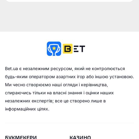
Bet.ua є незалежним ресурсом, який не контролюється
будь-яким оператором азартних ігор або іншою установою.
Ми чесно створюємо наші огляди і керівництва,
спираючись тільки на власні знання і оцінки наших
незалежних експертів; все це створено лише в
інформаційних цілях.
БУКМЕКЕРИ
КАЗИНО