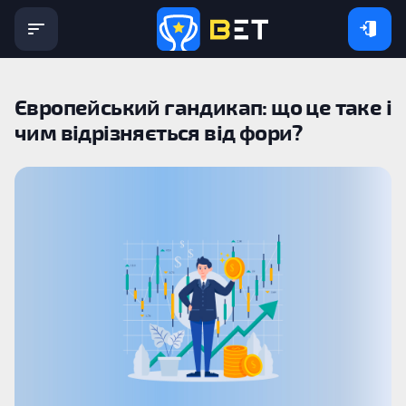
Європейський гандикап: що це таке і
чим відрізняється від фори?