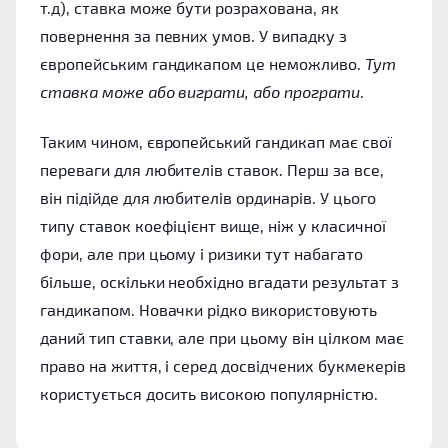
т.д), ставка може бути розрахована, як
повернення за певних умов. У випадку з
європейським гандикапом це неможливо.
Тут
ставка може або виграти, або програти
.
Таким чином, європейський гандикап має свої
переваги для любителів ставок. Перш за все,
він підійде для любителів ординарів. У цього
типу ставок коефіцієнт вище, ніж у класичної
фори, але при цьому і ризики тут набагато
більше, оскільки необхідно вгадати результат з
гандикапом. Новачки рідко використовують
даний тип ставки, але при цьому він цілком має
право на життя, і серед досвідчених букмекерів
користується досить високою популярністю.