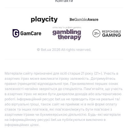
Контакти
© Bet.ua 2026 All rights reserved.
Матеріали сайту призначені для осіб старше 21 року (21+). Участь в
азартних іграх може викликати ігрову залежність. Дотримуйтесь
правил (принципів) відповідальної гри. При виявленні перших ознак
залежності негайно зверніться до спеціаліста. Пам'ятайте, що участь
в азартних іграх не може бути джерелом доходів або альтернативою
роботі. Інформаційний ресурс bet.ua не проводить ігри на реальні та/
або віртуальні гроші, також сайт не приймає ні в якій формі оплату
ставок та інших платежів, які пов’язані/можуть бути пов’язані з
азартними іграми чи букмекерською діяльністю. Будь-які матеріали
на інформаційному ресурсі bet.ua публікуються виключно в
інформаційних цілях.