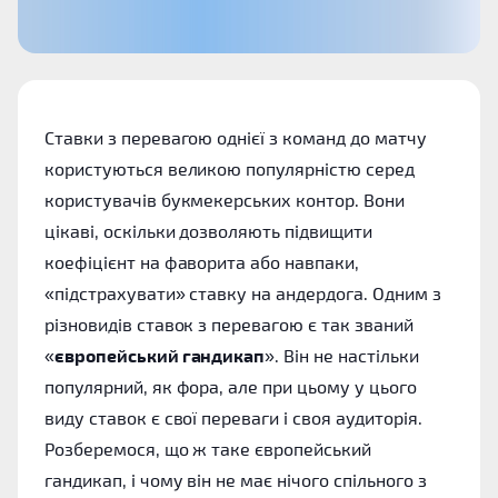
Ставки з перевагою однієї з команд до матчу
користуються великою популярністю серед
користувачів букмекерських контор. Вони
цікаві, оскільки дозволяють підвищити
коефіцієнт на фаворита або навпаки,
«підстрахувати» ставку на андердога. Одним з
різновидів ставок з перевагою є так званий
«
європейський гандикап
». Він не настільки
популярний, як фора, але при цьому у цього
виду ставок є свої переваги і своя аудиторія.
Розберемося, що ж таке європейський
гандикап, і чому він не має нічого спільного з