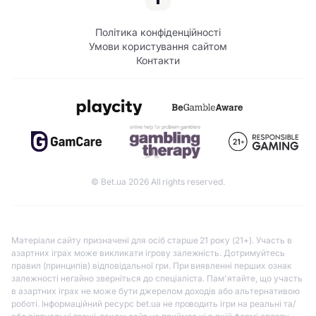
Політика конфіденційності
Умови користування сайтом
Контакти
© Bet.ua 2026 All rights reserved.
Матеріали сайту призначені для осіб старше 21 року (21+). Участь в
азартних іграх може викликати ігрову залежність. Дотримуйтесь
правил (принципів) відповідальної гри. При виявленні перших ознак
залежності негайно зверніться до спеціаліста. Пам'ятайте, що участь
в азартних іграх не може бути джерелом доходів або альтернативою
роботі. Інформаційний ресурс bet.ua не проводить ігри на реальні та/