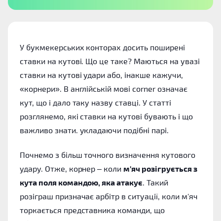
У букмекерських конторах досить поширені
ставки на кутові. Що це таке? Маються на увазі
ставки на кутові удари або, інакше кажучи,
«корнери». В англійській мові corner означає
кут, що і дало таку назву ставці. У статті
розглянемо, які ставки на кутові бувають і що
важливо знати. укладаючи подібні парі.
Почнемо з більш точного визначення кутового
удару. Отже, корнер – коли
м'яч розігрується з
кута поля командою, яка атакує
. Такий
розіграш призначає арбітр в ситуації, коли м'яч
торкається представника команди, що