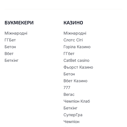
БУКМЕКЕРИ
КАЗИНО
Міжнародні
Міжнародні
ГГБет
Слотс Сіті
Бетон
Горіла Казино
Вбет
ГГбет
Беткінг
CatBet casino
Фьорст Казино
Бетон
Вбет Казино
777
Вегас
Чемпіон Клаб
Беткінг
СуперГра
Чемпіон