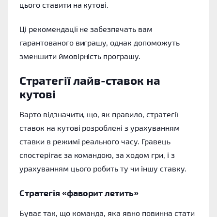
цього ставити на кутові.
Ці рекомендації не забезпечать вам
гарантованого виграшу, однак допоможуть
зменшити ймовірність програшу.
Стратегії лайв-ставок на
кутові
Варто відзначити, що, як правило, стратегії
ставок на кутові розроблені з урахуванням
ставки в режимі реального часу. Гравець
спостерігає за командою, за ходом гри, і з
урахуванням цього робить ту чи іншу ставку.
Стратегія «фаворит летить»
Буває так, що команда, яка явно повинна стати