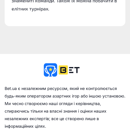
знамениті команди. Також їх можна побачити в
елітних турнірах.
Bet.ua є незалежним ресурсом, який не контролюється
будь-яким оператором азартних ігор або іншою установою.
Ми чесно створюємо наші огляди і керівництва,
спираючись тільки на власні знання і оцінки наших
незалежних експертів; все це створено лише в
інформаційних цілях.