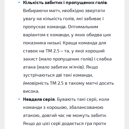
Кількість забитих і пропущених голів
.
Вибираючи матч, необхідно звертати
увагу на кількість голів, які забиває і
пропускає команда. Оптимальним
варіантом є команди, у яких обидва цих
показника низькі. Краща команда для
ставок на ТМ 2.5 – та, у якої хороший
захист (мало пропущених голів) і слабка
атака (мало забитих м'ячів). Якщо
зустрічаються дві такі команди,
ймовірність ТМ 2.5 в такому матчі досить
висока.
Невдала серія
. Бувають такі серії, коли
команди з хорошою, збалансованою
атакою, довгий час не можуть забити.
Якщо до цієї серії додається гра проти