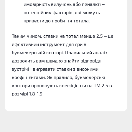
ймовірність вилучень або пенальті –
потенційних факторів, які можуть
привести до пробиття тотала.
Таким чином, ставки на тотал менше 2.5 – це
ефективний інструмент для гри в
букмекерській конторі. Правильний аналіз
дозволить вам швидко знайти відповідні
зустрічі і вигравати ставки з високими
коефіцієнтами. Як правило, букмекерські
контори пропонують коефіцієнти на ТМ 2.5 в
розмірі 1.8-1.9.