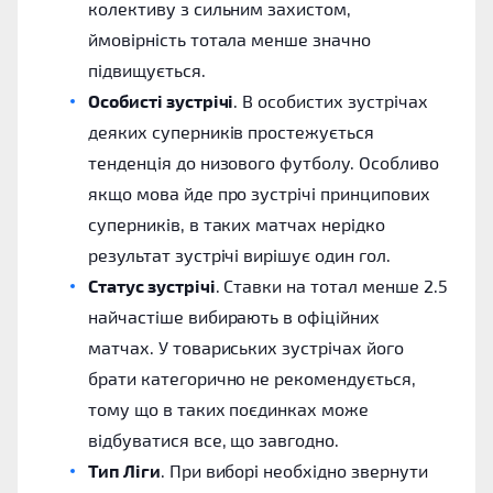
колективу з сильним захистом,
ймовірність тотала менше значно
підвищується.
Особисті зустрічі
. В особистих зустрічах
деяких суперників простежується
тенденція до низового футболу. Особливо
якщо мова йде про зустрічі принципових
суперників, в таких матчах нерідко
результат зустрічі вирішує один гол.
Статус зустрічі
. Ставки на тотал менше 2.5
найчастіше вибирають в офіційних
матчах. У товариських зустрічах його
брати категорично не рекомендується,
тому що в таких поєдинках може
відбуватися все, що завгодно.
Тип Ліги
. При виборі необхідно звернути