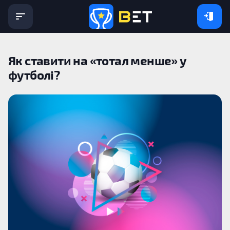
Як ставити на «тотал менше» у
футболі?