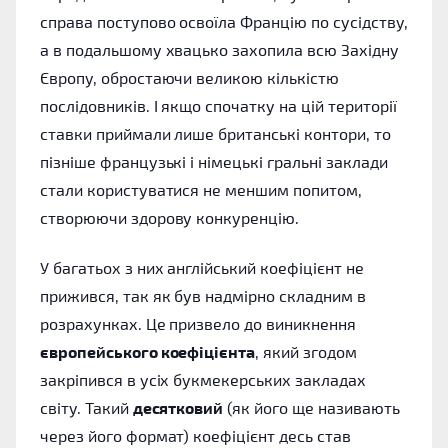
справа поступово освоїла Францію по сусідству,
а в подальшому хвацько захопила всю Західну
Європу, обростаючи великою кількістю
послідовників. І якщо спочатку на цій території
ставки приймали лише британські контори, то
пізніше французькі і німецькі гральні заклади
стали користуватися не меншим попитом,
створюючи здорову конкуренцію.
У багатьох з них англійський коефіцієнт не
прижився, так як був надмірно складним в
розрахунках. Це призвело до виникнення
європейського коефіцієнта
, який згодом
закріпився в усіх букмекерських закладах
світу. Такий
десятковий
(як його ще називають
через його формат) коефіцієнт десь став