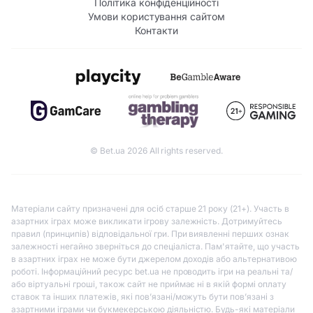
Політика конфіденційності
Умови користування сайтом
Контакти
© Bet.ua 2026 All rights reserved.
Матеріали сайту призначені для осіб старше 21 року (21+). Участь в
азартних іграх може викликати ігрову залежність. Дотримуйтесь
правил (принципів) відповідальної гри. При виявленні перших ознак
залежності негайно зверніться до спеціаліста. Пам'ятайте, що участь
в азартних іграх не може бути джерелом доходів або альтернативою
роботі. Інформаційний ресурс bet.ua не проводить ігри на реальні та/
або віртуальні гроші, також сайт не приймає ні в якій формі оплату
ставок та інших платежів, які пов’язані/можуть бути пов’язані з
азартними іграми чи букмекерською діяльністю. Будь-які матеріали