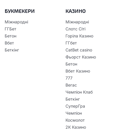
БУКМЕКЕРИ
КАЗИНО
Міжнародні
Міжнародні
ГГБет
Слотс Сіті
Бетон
Горіла Казино
Вбет
ГГбет
Беткінг
CatBet casino
Фьорст Казино
Бетон
Вбет Казино
777
Вегас
Чемпіон Клаб
Беткінг
СуперГра
Чемпіон
Космолот
2К Казино