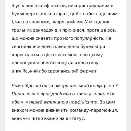
З усіх видів коефіцієнтів, використовуваних в
букмекерських конторах, цей є найскладнішим
і, чесно скажемо, незрозумілим. У місцевих
гральних закладах він прижився, проте це все,
що можна сказати про його популярність. На
сьогоднішній день тільки деякі букмекери
користуються цією системою, при цьому
пропонуючи обов'язкову альтернативу –
англійський або європейський формат.
Чим відрізняється американський коефіцієнт?
Перш за все присутністю в запису знака «+»
або «-» перед величиною коефіцієнта.
За цим
знаком можна визначити команду-переможця:
знак «-» чітко вкаже на її статус.