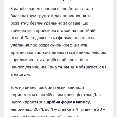
З давніх-давен повелося, що Англія стала
благодатним грунтом для виникнення та
розвитку безлічі гральних закладів, що
займаються прийомом ставок на постійній
основі. Така діяльність сформувала власне
уявлення про розрахунок коефіцієнтів.
Британська система вважається найнадійнішою
і продуманою, а англійський коефіцієнт –
найпопулярнішим. Така тенденція зберігається і
в наші дні.
Тож не дивно, що британські заклади
користуються англійським коефіцієнтом. Для
нього характерна
дрібна форма запису
,
наприклад, 20/4, де 4 – ставка в 4 гривні, а 20 –
виграш (також в гривнях), з якого