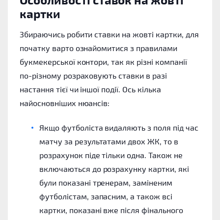
картки
Збираючись робити ставки на жовті картки, для
початку варто ознайомитися з правилами
букмекерської контори, так як різні компанії
по-різному розраховують ставки в разі
настання тієї чи іншої події. Ось кілька
найосновніших нюансів:
Якщо футболіста видаляють з поля під час
матчу за результатами двох ЖК, то в
розрахунок піде тільки одна. Також не
включаються до розрахунку картки, які
були показані тренерам, заміненим
футболістам, запасним, а також всі
картки, показані вже після фінального