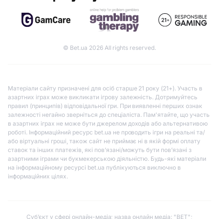
© Bet.ua 2026 All rights reserved.
Матеріали сайту призначені для осіб старше 21 року (21+). Участь в
азартних іграх може викликати ігрову залежність. Дотримуйтесь
правил (принципів) відповідальної гри. При виявленні перших ознак
залежності негайно зверніться до спеціаліста. Пам'ятайте, що участь
в азартних іграх не може бути джерелом доходів або альтернативою
роботі. Інформаційний ресурс bet.ua не проводить ігри на реальні та/
або віртуальні гроші, також сайт не приймає ні в якій формі оплату
ставок та інших платежів, які пов’язані/можуть бути пов’язані з
азартними іграми чи букмекерською діяльністю. Будь-які матеріали
на інформаційному ресурсі bet.ua публікуються виключно в
інформаційних цілях.
Субʼєкт у сфері онлайн-медіа; назва онлайн медіа: "BET";