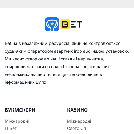
Bet.ua є незалежним ресурсом, який не контролюється
будь-яким оператором азартних ігор або іншою установою.
Ми чесно створюємо наші огляди і керівництва,
спираючись тільки на власні знання і оцінки наших
незалежних експертів; все це створено лише в
інформаційних цілях.
БУКМЕКЕРИ
КАЗИНО
Міжнародні
Міжнародні
ГГБет
Слотс Сіті