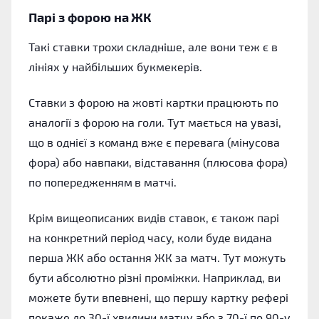
Парі з форою на ЖК
Такі ставки трохи складніше, але вони теж є в
лініях у найбільших букмекерів.
Ставки з форою на жовті картки працюють по
аналогії з форою на голи. Тут мається на увазі,
що в однієї з команд вже є перевага (мінусова
фора) або навпаки, відставання (плюсова фора)
по попередженням в матчі.
Крім вищеописаних видів ставок, є також парі
на конкретний період часу, коли буде видана
перша ЖК або остання ЖК за матч. Тут можуть
бути абсолютно різні проміжки. Наприклад, ви
можете бути впевнені, що першу картку рефері
покаже до 30-ї хвилини матчу або з 70-ї по 90-у