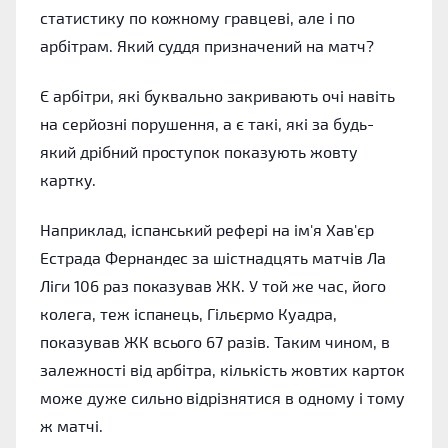
статистику по кожному гравцеві, але і по
арбітрам. Який суддя призначений на матч?
Є арбітри, які буквально закривають очі навіть
на серйозні порушення, а є такі, які за будь-
який дрібний проступок показують жовту
картку.
Наприклад, іспанський рефері на ім'я Хав'єр
Естрада Фернандес за шістнадцять матчів Ла
Ліги 106 раз показував ЖК. У той же час, його
колега, теж іспанець, Гільєрмо Куадра,
показував ЖК всього 67 разів. Таким чином, в
залежності від арбітра, кількість жовтих карток
може дуже сильно відрізнятися в одному і тому
ж матчі.