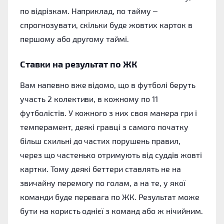
по відрізкам. Наприклад, по тайму –
спрогнозувати, скільки буде жовтих карток в
першому або другому таймі.
Ставки на результат по ЖК
Вам напевно вже відомо, що в футболі беруть
участь 2 колективи, в кожному по 11
футболістів. У кожного з них своя манера гри і
темперамент, деякі гравці з самого початку
більш схильні до частих порушень правил,
через що частенько отримують від суддів жовті
картки. Тому деякі беттери ставлять не на
звичайну перемогу по голам, а на те, у якої
команди буде перевага по ЖК. Результат може
бути на користь однієї з команд або ж нічийним.