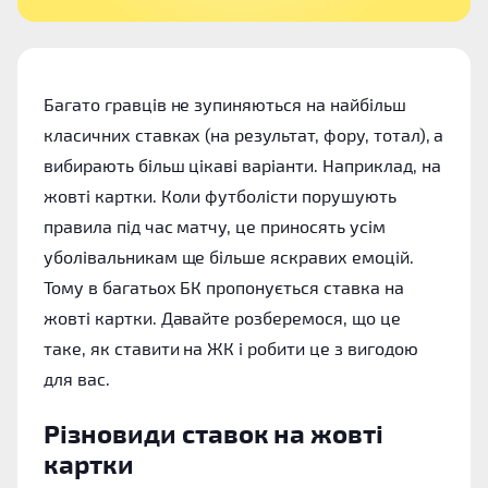
Багато гравців не зупиняються на найбільш
класичних ставках (на результат, фору, тотал), а
вибирають більш цікаві варіанти. Наприклад, на
жовті картки. Коли футболісти порушують
правила під час матчу, це приносять усім
уболівальникам ще більше яскравих емоцій.
Тому в багатьох БК пропонується ставка на
жовті картки. Давайте розберемося, що це
таке, як ставити на ЖК і робити це з вигодою
для вас.
Різновиди ставок на жовті
картки