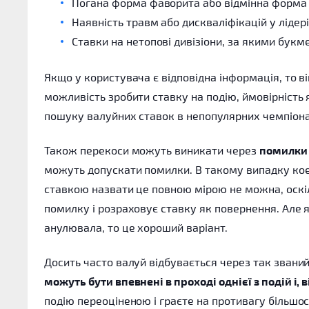
Погана форма фаворита або відмінна форма 
Наявність травм або дискваліфікацій у лідері
Ставки на нетопові дивізіони, за якими бук
Якщо у користувача є відповідна інформація, то 
можливість зробити ставку на подію, ймовірність 
пошуку валуйних ставок в непопулярних чемпіона
Також перекоси можуть виникати через
помилки 
можуть допускати помилки. В такому випадку кое
ставкою назвати це повною мірою не можна, оскіл
помилку і розраховує ставку як повернення. Але я
анулювала, то це хороший варіант.
Досить часто валуй відбувається через так званий
можуть бути впевнені в проході однієї з подій і, 
подію переоціненою і граєте на противагу більшо