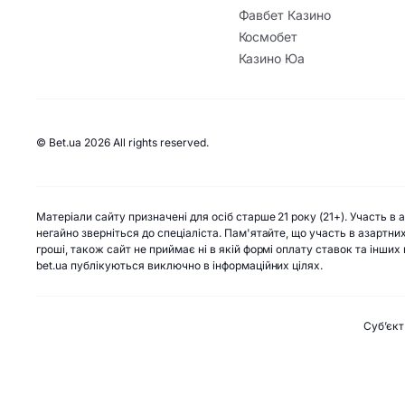
Фавбет Казино
Космобет
Казино Юа
© Bet.ua 2026 All rights reserved.
Матеріали сайту призначені для осіб старше 21 року (21+). Участь в
негайно зверніться до спеціаліста. Пам'ятайте, що участь в азартни
гроші, також сайт не приймає ні в якій формі оплату ставок та інши
bet.ua публікуються виключно в інформаційних цілях.
Субʼєкт