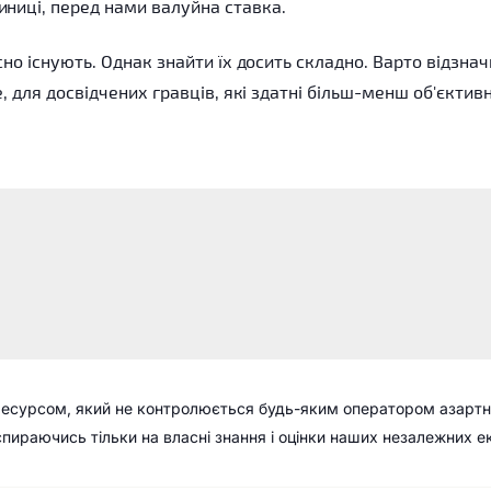
ниці, перед нами валуйна ставка.
сно існують. Однак знайти їх досить складно. Варто відзнач
е, для досвідчених гравців, які здатні більш-менш об'єктив
ресурсом, який не контролюється будь-яким оператором азартн
 спираючись тільки на власні знання і оцінки наших незалежних е