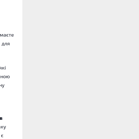
 маєте
 для
які
йною
ну
в
аку
 є