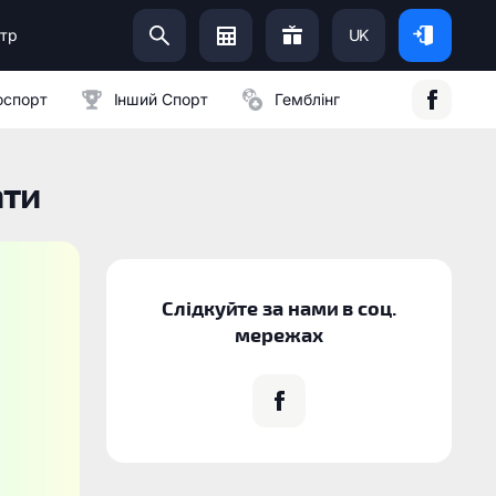
тр
UK
Допоможи Українській Армії:
оспорт
Інший Спорт
Гемблінг
ати
Слідкуйте за нами в соц.
мережах