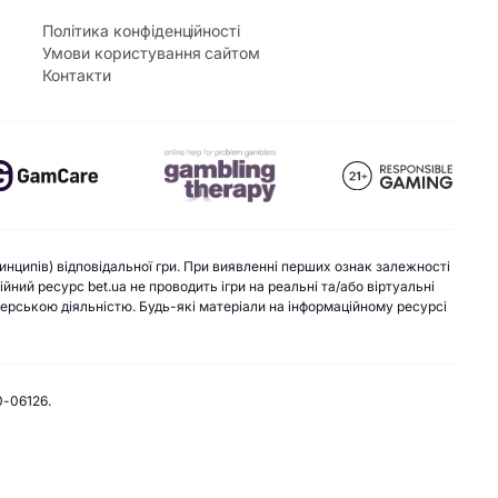
Політика конфіденційності
Умови користування сайтом
Контакти
инципів) відповідальної гри. При виявленні перших ознак залежності
ний ресурс bet.ua не проводить ігри на реальні та/або віртуальні
екерською діяльністю. Будь-які матеріали на інформаційному ресурсі
0-06126.