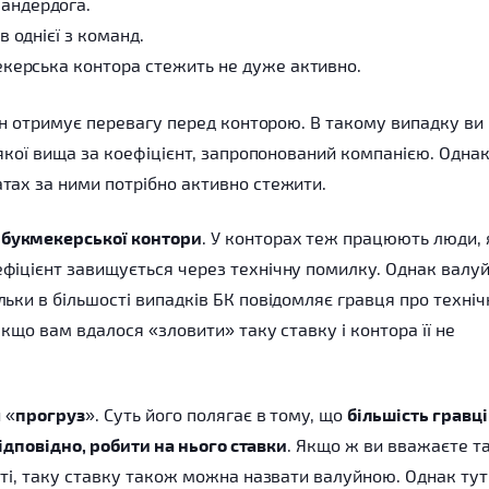
андердога.
в однієї з команд.
мекерська контора стежить не дуже активно.
він отримує перевагу перед конторою. В такому випадку ви
якої вища за коефіцієнт, запропонований компанією. Однак
тах за ними потрібно активно стежити.
букмекерської контори
. У конторах теж працюють люди, 
фіцієнт завищується через технічну помилку. Однак валу
ьки в більшості випадків БК повідомляє гравця про техніч
кщо вам вдалося «зловити» таку ставку і контора її не
 «
прогруз
». Суть його полягає в тому, що
більшість гравці
відповідно, робити на нього ставки
. Якщо ж ви вважаєте т
сті, таку ставку також можна назвати валуйною. Однак тут