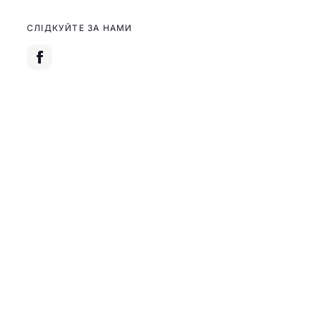
СЛІДКУЙТЕ ЗА НАМИ