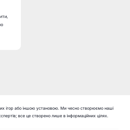
ити,
но
их ігор або іншою установою. Ми чесно створюємо наші
кспертів; все це створено лише в інформаційних цілях.