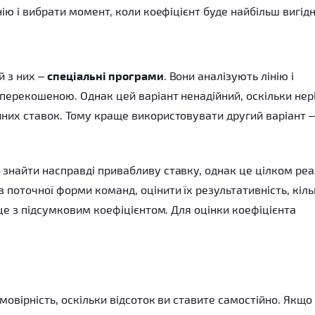
нію і вибрати момент, коли коефіцієнт буде найбільш вигід
й з них –
спеціальні програми
. Вони аналізують лінію і
 перекошеною. Однак цей варіант ненадійний, оскільки нер
йних ставок. Тому краще використовувати другий варіант –
 знайти насправді привабливу ставку, однак це цілком реа
 поточної форми команд, оцінити їх результативність, кіль
 це з підсумковим коефіцієнтом. Для оцінки коефіцієнта
мовірність, оскільки відсоток ви ставите самостійно. Якщо