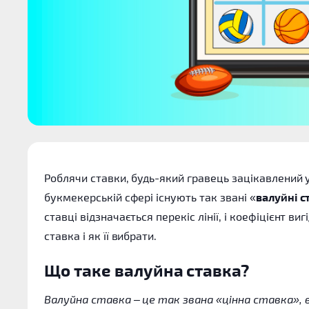
Роблячи ставки, будь-який гравець зацікавлений у
букмекерській сфері існують так звані «
валуйні с
ставці відзначається перекіс лінії, і коефіцієнт 
ставка і як її вибрати.
Що таке валуйна ставка?
Валуйна ставка – це так звана «цінна ставка», в