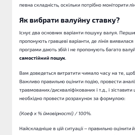
певна складність, оскільки потрібно моніторити лі
Як вибрати валуйну ставку?
Існує два основних варіанти пошуку валуя. Перши
пропонують гравцеві варіанти, де лінія виявилася
програми дають збій і не пропонують багато валу
самостійний пошук
.
Вам доведеться витратити чимало часу на те, щоб
Важливо правильно оцінити подію, провести аналіз
травмованих/дискваліфікованих і т.д., і зіставити
необхідно провести розрахунок за формулою:
(Коеф х % ймовірності) / 100%.
Найскладніше в цій ситуації – правильно оцінити й