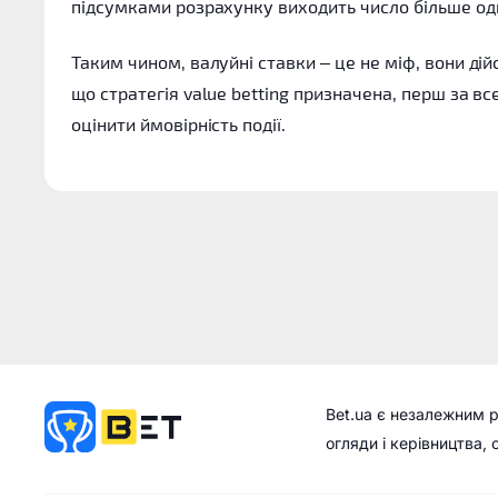
підсумками розрахунку виходить число більше оди
Таким чином, валуйні ставки – це не міф, вони дій
що стратегія value betting призначена, перш за вс
оцінити ймовірність події.
Bet.ua є незалежним 
огляди і керівництва,