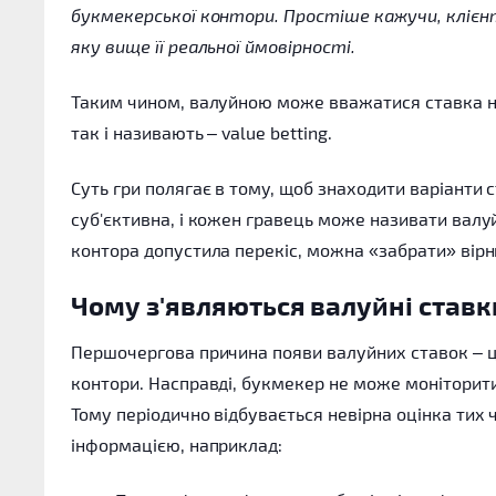
букмекерської контори. Простіше кажучи, клієн
яку вище її реальної ймовірності.
Таким чином, валуйною може вважатися ставка на 
так і називають – value betting.
Суть гри полягає в тому, щоб знаходити варіанти с
суб'єктивна, і кожен гравець може називати валуй
контора допустила перекіс, можна «забрати» вірн
Чому з'являються валуйні ставк
Першочергова причина появи валуйних ставок – це
контори. Насправді, букмекер не може моніторити 
Тому періодично відбувається невірна оцінка тих ч
інформацією, наприклад: