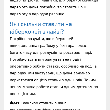
перемога дуже потрібно, то ставити на її 
перемогу в періодах резонно. 
Як і скільки ставити на 
кіберхокей в лайві? 
Потрібно розуміти, що кіберхокей – 
швидкоплинна гра. Тому у беттора немає 
багато часу для роздумів та реєстрації парі. 
Потрібно встигати реагувати на події і 
оперативно робити ставки, особливо на події в 
періодах. Ми вказували, що дуже важливо 
користатися опцією ставки в один клік. Таким 
чином можна робити ставки одним дотиком по 
коефіцієнтам.
Флет
. Важливо ставити в лайві, 
використовуючи фінансову стратегію. 