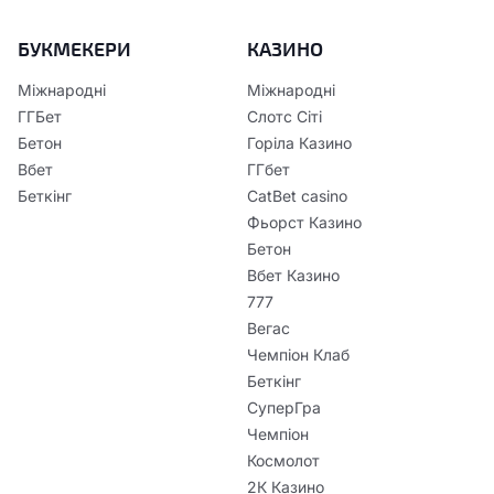
БУКМЕКЕРИ
КАЗИНО
Міжнародні
Міжнародні
ГГБет
Слотс Сіті
Бетон
Горіла Казино
Вбет
ГГбет
Беткінг
CatBet casino
Фьорст Казино
Бетон
Вбет Казино
777
Вегас
Чемпіон Клаб
Беткінг
СуперГра
Чемпіон
Космолот
2К Казино