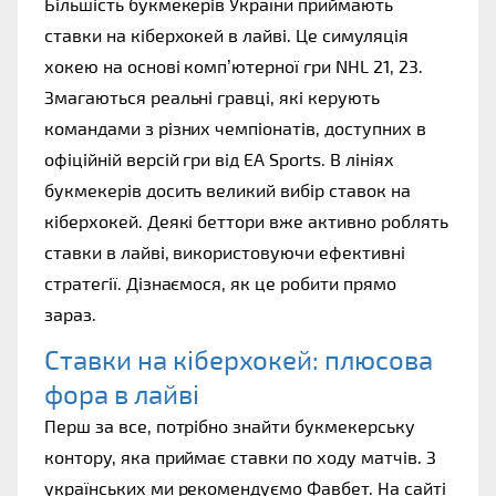
Більшість букмекерів України приймають 
ставки на кіберхокей в лайві. Це симуляція 
хокею на основі комп’ютерної гри NHL 21, 23. 
Змагаються реальні гравці, які керують 
командами з різних чемпіонатів, доступних в 
офіційній версій гри від EA Sports. В лініях 
букмекерів досить великий вибір ставок на 
кіберхокей. Деякі беттори вже активно роблять 
ставки в лайві, використовуючи ефективні 
стратегії. Дізнаємося, як це робити прямо 
зараз. 
Ставки на кіберхокей: плюсова 
фора в лайві 
Перш за все, потрібно знайти букмекерську 
контору, яка приймає ставки по ходу матчів. З 
українських ми рекомендуємо Фавбет. На сайті 