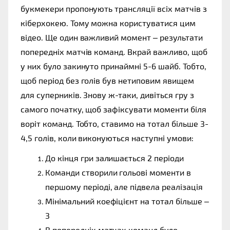
букмекери пропонують трансляції всіх матчів з 
кіберхокею. Тому можна користуватися цим 
відео. Ще один важливий момент – результати 
попередніх матчів команд. Вкрай важливо, щоб 
у них було закинуто принаймні 5-6 шайб. Тобто, 
щоб період без голів був нетиповим явищем 
для суперників. Знову ж-таки, дивіться гру з 
самого початку, щоб зафіксувати моменти біля 
воріт команд. Тобто, ставимо на тотал більше 3-
4,5 голів, коли виконуються наступні умови:    
До кінця гри залишається 2 періоди
Команди створили гольові моменти в 
першому періоді, але підвела реалізація
Мінімальний коефіцієнт на тотал більше – 
3
В попередніх матчах команд було 