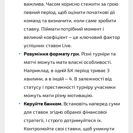
важлива. Часом корисно стежити за грою 
певний період, щоб оцінити початкові дії 
команд та визначити, коли саме зробити 
ставку. Піймати потрібний момент і 
великий коефіцієнт – це ключовий фактор 
успішних ставок Live. 
Розуміння формату гри.
 Різні турніри та 
матчі можуть мати власні особливості. 
Наприклад, в одній БК період триває 3 
хвилини, а в іншій – 4. В залежності від 
статусу і престижності турніру учасники 
можуть мати різну мотивацію. 
Керуйте банком. 
Встановіть наперед суми 
для ставок згідно обраної фінансової 
стратегії, і строго дотримуйтеся їх. 
Контролюйте свої ставки, щоб уникнути 