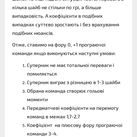
кілька шайб не стільки по грі, а більше 
випадковість. А коефіцієнти в подібних 
випадках суттєво зростають і без врахування 
подібних нюансів.
Отже, ставимо на фору 0, +1 програючої 
команди якщо виконуються наступні умови:
Суперник не має тотальної переваги і 
помиляється
Суперник виграє з різницею в 1-3 шайби
Обрана команда створює гольові 
моменти
Передматчеві коефіцієнти на перемогу 
команд в межах 1,7-2,7
Коефіцієнт  на плюсову фору програючої 
команди 3-4. 