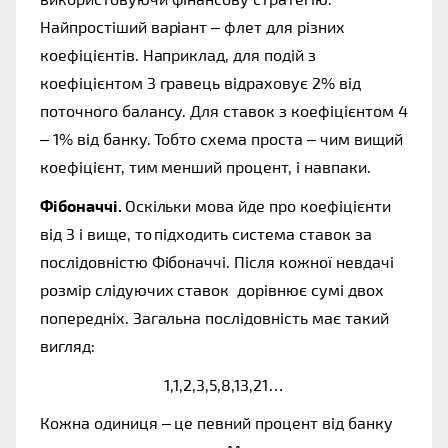
Найпростіший варіант – флет для різних 
коефіцієнтів. Наприклад, для подій з 
коефіцієнтом 3 гравець відраховує 2% від 
поточного балансу. Для ставок з коефіцієнтом 4 
– 1% від банку. Тобто схема проста – чим вищий 
коефіцієнт, тим менший процент, і навпаки. 
Фібоначчі. 
Оскільки мова йде про коефіцієнти 
від 3 і вище, то
підходить система ставок за 
послідовністю Фібоначчі. Після кожної невдачі 
розмір слідуючих ставок  дорівнює сумі двох 
попередніх. Загальна послідовність має такий 
вигляд:
1,1,2,3,5,8,13,21…
Кожна одиниця – це певний процент від банку 