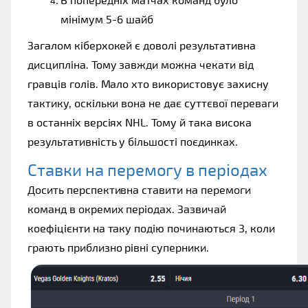
мінімум 5-6 шайб
Загалом кіберхокей є доволі результативна 
дисципліна. Тому завжди можна чекати від 
гравців голів. Мало хто використовує захисну 
тактику, оскільки вона не дає суттєвої переваги 
в останніх версіях NHL. Тому й така висока 
результативність у більшості поєдинках. 
Ставки на перемогу в періодах 
Досить перспективна ставити на перемоги 
команд в окремих періодах. Зазвичай 
коефіцієнти на таку подію починаються 3, коли 
грають приблизно рівні суперники. 