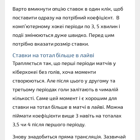
Варто вмикнути опцію ставок в один клік, щоб 
поставити одразу на потрібний коефіцієнт.  В 
комп’ютерному хокеї періоди по 3, 5 хвилин і 
події змінюються дуже швидко. Перед цим 
потрібно вказати розмір ставки. 
Ставки на тотал більше в лайві
Трапляється так, що перші періоди матчів у 
кіберхокеї без голів, хоча моменти 
створюються. Але після цього у другому та 
третьому періодах голи залітають в чималій 
кількості. Саме цей момент і є хорошим для 
ставки на тотал більше в матчі в лайві. Можна 
піймати коефіцієнти вище 3 навіть на тоталах 
3,5 чи 4 після першого періоду. 
Знову знадобиться пряма трансляція. Зазвичай 