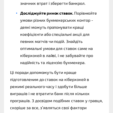
значних втрат і зберегти банкрол.
Досліджуйте ринок ставок. 
Порівнюйте 
умови різних букмекерських контор - 
деякі можуть пропонувати кращі 
коефіцієнти або спеціальні акції для 
певних матчів чи подій. Знайдіть 
оптимальні умови для ставок саме на 
кіберхокей в лайві, і не забувайте про 
надійність та ліцензію букмекера.
Ці поради допоможуть бути краще 
підготовленим до ставок на кіберхокей в 
режимі реального часу і здобути більше 
виграшів і не втратити банк після кількох 
програшів. З досвідом подібних ставок у гравця, 
скоріше за все, з’являться свої фактори 