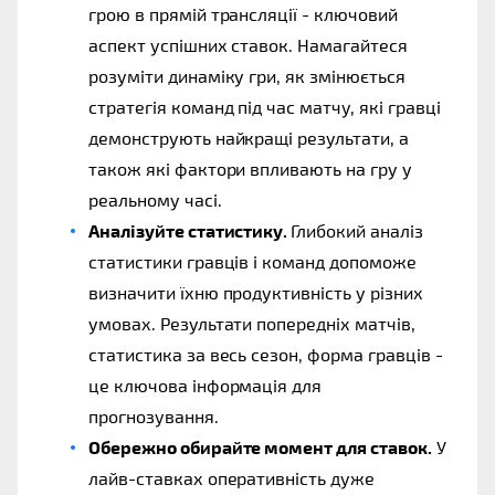
грою в прямій трансляції - ключовий 
аспект успішних ставок. Намагайтеся 
розуміти динаміку гри, як змінюється 
стратегія команд під час матчу, які гравці 
демонструють найкращі результати, а 
також які фактори впливають на гру у 
реальному часі.
Аналізуйте статистику. 
Глибокий аналіз 
статистики гравців і команд допоможе 
визначити їхню продуктивність у різних 
умовах. Результати попередніх матчів, 
статистика за весь сезон, форма гравців - 
це ключова інформація для 
прогнозування.
Обережно обирайте момент для ставок.
 У 
лайв-ставках оперативність дуже 