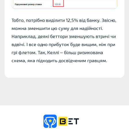
Тобто, потрібно виділити 12,5% від банку. Звісно,
можна зменшити цю суму для надійності.
Наприклад, деякі беттори зменшують втричі чи
вдвічі. І все одно прибуток буде вищим, ніж при
грі флетом. Так, Келлі – більш ризикована
схема, яка підходить досвідченим гравцям.