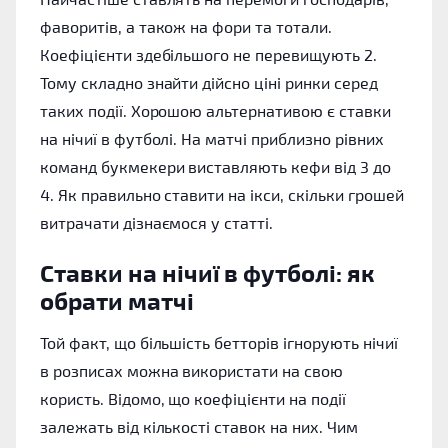
фаворитів, а також на фори та тотали.
Коефіцієнти здебільшого не перевищують 2.
Тому складно знайти дійсно ціні ринки серед
таких події. Хорошою альтернативою є ставки
на нічиї в футболі. На матчі приблизно рівних
команд букмекери виставляють кефи від 3 до
4. Як правильно ставити на ікси, скільки грошей
витрачати дізнаємося у статті.
Ставки на нічиї в футболі: як
обрати матчі
Той факт, що більшість бетторів ігнорують нічиї
в розписах можна використати на свою
користь. Відомо, що коефіцієнти на події
залежать від кількості ставок на них. Чим