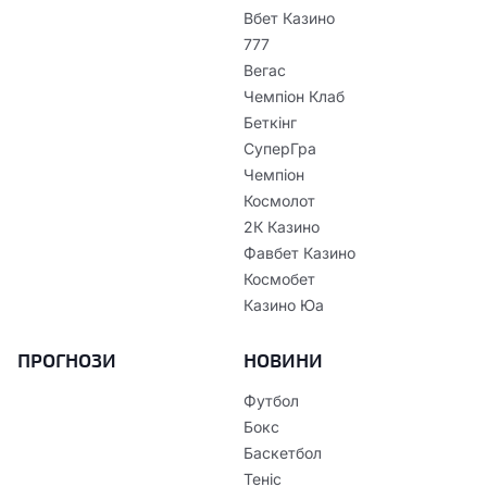
Вбет Казино
777
Вегас
Чемпіон Клаб
Беткінг
СуперГра
Чемпіон
Космолот
2К Казино
Фавбет Казино
Космобет
Казино Юа
ПРОГНОЗИ
НОВИНИ
Футбол
Бокс
Баскетбол
Теніс