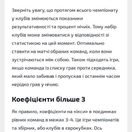
Зверніть увагу, що протягом всього чемпіонату
у клубів змінюються показники
результативності та процент нічиїх. Тому набір
клубів може змінюватися у відповідності зі
статистикою на цей момент. Оптимально
ставити на матчі обраних команд, коли вони
зустрічаються між собою. Також підходять ігри,
якщо команда із списку грає проти середняка,
який мало забивав і пропускав і останнім часом
нерідко грав у нічию.
Коефіцієнти більше 3
Як правило, коефіцієнти на «ікси» в поєдинках
рівних команд в межах 3-4. Це ігри чемпіонатів
та збірних, або клубів в єврокубках. Ось