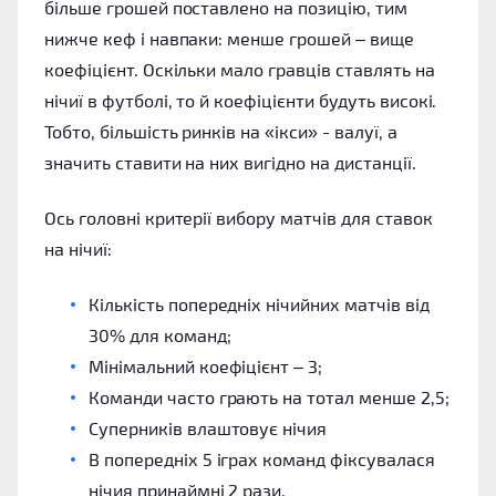
більше грошей поставлено на позицію, тим
нижче кеф і навпаки: менше грошей – вище
коефіцієнт. Оскільки мало гравців ставлять на
нічиї в футболі, то й коефіцієнти будуть високі.
Тобто, більшість ринків на «ікси» - валуї, а
значить ставити на них вигідно на дистанції.
Ось головні критерії вибору матчів для ставок
на нічиї:
Кількість попередніх нічийних матчів від
30% для команд;
Мінімальний коефіцієнт – 3;
Команди часто грають на тотал менше 2,5;
Суперників влаштовує нічия
В попередніх 5 іграх команд фіксувалася
нічия принаймні 2 рази.