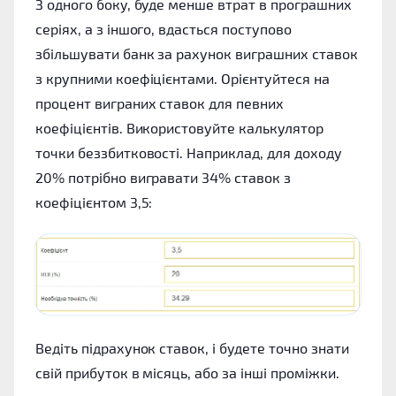
З одного боку, буде менше втрат в програшних
серіях, а з іншого, вдасться поступово
збільшувати банк за рахунок виграшних ставок
з крупними коефіцієнтами. Орієнтуйтеся на
процент виграних ставок для певних
коефіцієнтів. Використовуйте калькулятор
точки беззбитковості. Наприклад, для доходу
20% потрібно вигравати 34% ставок з
коефіцієнтом 3,5:
Ведіть підрахунок ставок, і будете точно знати
свій прибуток в місяць, або за інші проміжки.