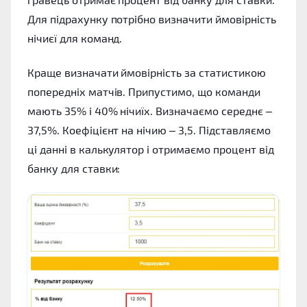
Для підрахунку потрібно визначити ймовірність
нічиєї для команд.
Краще визначати ймовірність за статистикою
попередніх матчів. Припустимо, що команди
мають 35% і 40% нічиїх. Визначаємо середнє –
37,5%. Коефіцієнт на нічию – 3,5. Підставляємо
ці данні в калькулятор і отримаємо процент від
банку для ставки: