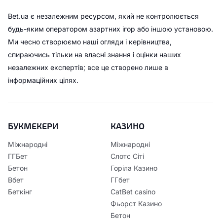
Bet.ua є незалежним ресурсом, який не контролюється
будь-яким оператором азартних ігор або іншою установою.
Ми чесно створюємо наші огляди і керівництва,
спираючись тільки на власні знання і оцінки наших
незалежних експертів; все це створено лише в
інформаційних цілях.
БУКМЕКЕРИ
КАЗИНО
Міжнародні
Міжнародні
ГГБет
Слотс Сіті
Бетон
Горіла Казино
Вбет
ГГбет
Беткінг
CatBet casino
Фьорст Казино
Бетон