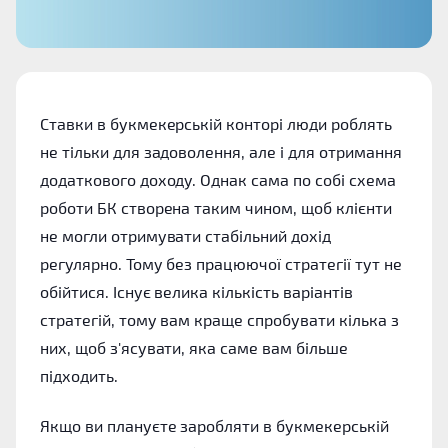
Ставки в букмекерській конторі люди роблять
не тільки для задоволення, але і для отримання
додаткового доходу. Однак сама по собі схема
роботи БК створена таким чином, щоб клієнти
не могли отримувати стабільний дохід
регулярно. Тому без працюючої стратегії тут не
обійтися. Існує велика кількість варіантів
стратегій, тому вам краще спробувати кілька з
них, щоб з'ясувати, яка саме вам більше
підходить.
Якщо ви плануєте заробляти в букмекерській