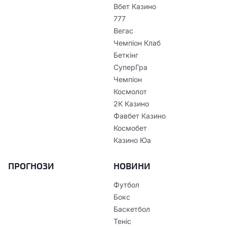
Вбет Казино
777
Вегас
Чемпіон Клаб
Беткінг
СуперГра
Чемпіон
Космолот
2К Казино
Фавбет Казино
Космобет
Казино Юа
ПРОГНОЗИ
НОВИНИ
Футбол
Бокс
Баскетбол
Теніс