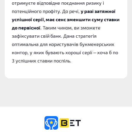
отримуєте відповідне поєднання ризику і
потенційного профіту. До речі,
у разі затяжної
успішної серії, має сенс зменшити суму ставки
до первісної
. Таким чином, ви зможете
зафіксувати свій банк. Дана стратегія
оптимальна для користувачів букмекерських
контор, у яких бувають хороші серії – хоча б по
3 успішних ставки поспіль.