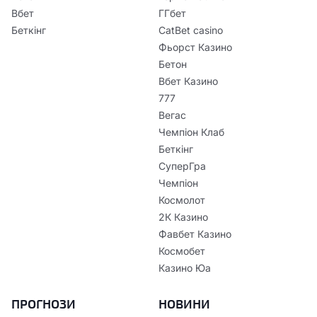
Вбет
ГГбет
Беткінг
CatBet casino
Фьорст Казино
Бетон
Вбет Казино
777
Вегас
Чемпіон Клаб
Беткінг
СуперГра
Чемпіон
Космолот
2К Казино
Фавбет Казино
Космобет
Казино Юа
ПРОГНОЗИ
НОВИНИ