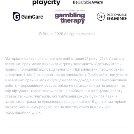
© Bet.ua 2026 All rights reserved.
Матеріали сайту призначені для осіб старше 21 року (21+). Участь в
азартних іграх може викликати ігрову залежність. Дотримуйтесь
правил (принципів) відповідальної гри. При виявленні перших ознак
залежності негайно зверніться до спеціаліста. Пам'ятайте, що участь
в азартних іграх не може бути джерелом доходів або альтернативою
роботі. Інформаційний ресурс bet.ua не проводить ігри на реальні та/
або віртуальні гроші, також сайт не приймає ні в якій формі оплату
ставок та інших платежів, які пов’язані/можуть бути пов’язані з
азартними іграми чи букмекерською діяльністю. Будь-які матеріали
на інформаційному ресурсі bet.ua публікуються виключно в
інформаційних цілях.