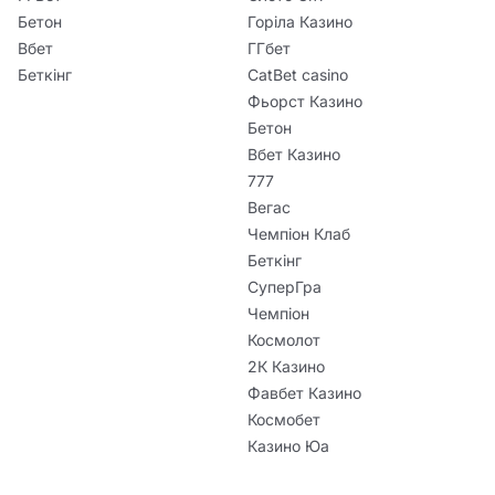
Бетон
Горіла Казино
Вбет
ГГбет
Беткінг
CatBet casino
Фьорст Казино
Бетон
Вбет Казино
777
Вегас
Чемпіон Клаб
Беткінг
СуперГра
Чемпіон
Космолот
2К Казино
Фавбет Казино
Космобет
Казино Юа