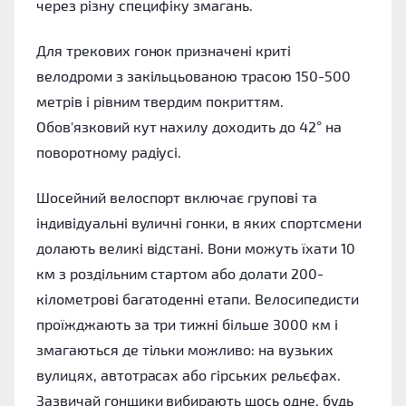
через різну специфіку змагань.
Для трекових гонок призначені криті
велодроми з закільцьованою трасою 150-500
метрів і рівним твердим покриттям.
Обов'язковий кут нахилу доходить до 42° на
поворотному радіусі.
Шосейний велоспорт включає групові та
індивідуальні вуличні гонки, в яких спортсмени
долають великі відстані. Вони можуть їхати 10
км з роздільним стартом або долати 200-
кілометрові багатоденні етапи. Велосипедисти
проїжджають за три тижні більше 3000 км і
змагаються де тільки можливо: на вузьких
вулицях, автотрасах або гірських рельєфах.
Зазвичай гонщики вибирають щось одне, будь