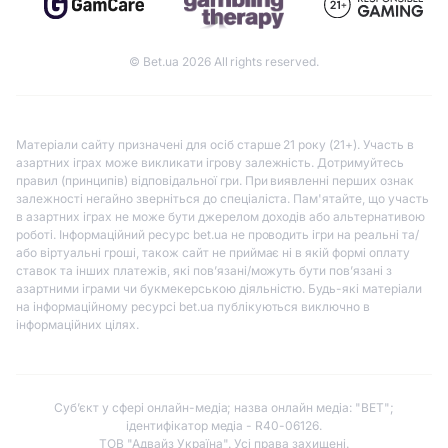
© Bet.ua 2026 All rights reserved.
Матеріали сайту призначені для осіб старше 21 року (21+). Участь в
азартних іграх може викликати ігрову залежність. Дотримуйтесь
правил (принципів) відповідальної гри. При виявленні перших ознак
залежності негайно зверніться до спеціаліста. Пам'ятайте, що участь
в азартних іграх не може бути джерелом доходів або альтернативою
роботі. Інформаційний ресурс bet.ua не проводить ігри на реальні та/
або віртуальні гроші, також сайт не приймає ні в якій формі оплату
ставок та інших платежів, які пов’язані/можуть бути пов’язані з
азартними іграми чи букмекерською діяльністю. Будь-які матеріали
на інформаційному ресурсі bet.ua публікуються виключно в
інформаційних цілях.
Субʼєкт у сфері онлайн-медіа; назва онлайн медіа: "BET";
ідентифікатор медіа - R40-06126.
ТОВ "Адвайз Україна". Усі права захищені.