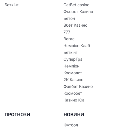
Беткінг
CatBet casino
Фьорст Казино
Бетон
Вбет Казино
777
Вегас
Чемпіон Клаб
Беткінг
СуперГра
Чемпіон
Космолот
2К Казино
Фавбет Казино
Космобет
Казино Юа
ПРОГНОЗИ
НОВИНИ
Футбол