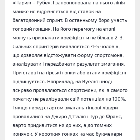
«Париж – Рубе». І запропонована на нього лінія
майже не відрізняється від ставок на
багатоденний спринт. В останньому бере участь
топовий гонщик. На його перемогу на етапі
можуть призначати коефіцієнти не більше 2-3.
Сильних спринтерів виявляється 4-5 чоловік,
що дозволяє відстежувати форму спортсмена,
аналізувати і передбачати результат змагання.
При ставці на гірські гонки або етапи коефіцієнт
підвищується. Наприклад, на Вуельті іноді
яскраво проявляються спортсмени, які з самого
початку не реалізували свій потенціал на 100%.
І якщо перед стартом змагань тіньові лідери
провалилися на Джиро Д'Італія і Тур де Франс,
варто придивитися не до них, а до темних
конячок. У коротких гонках на час букмекери