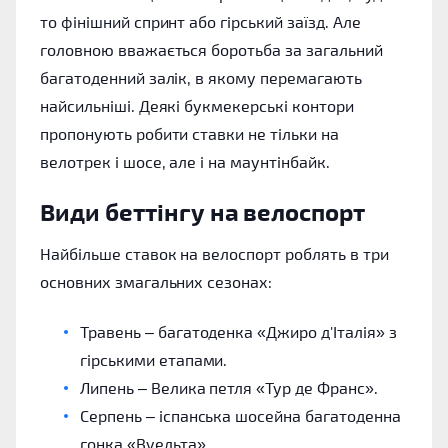
то фінішний спринт або гірський заїзд. Але
головною вважається боротьба за загальний
багатоденний залік, в якому перемагають
найсильніші. Деякі букмекерські контори
пропонують робити ставки не тільки на
велотрек і шосе, але і на маунтінбайк.
Види беттінгу на велоспорт
Найбільше ставок на велоспорт роблять в три
основних змагальних сезонах:
Травень – багатоденка «Джиро д'Італія» з
гірськими етапами.
Липень – Велика петля «Тур де Франс».
Серпень – іспанська шосейна багатоденна
гонка «Вуельта».