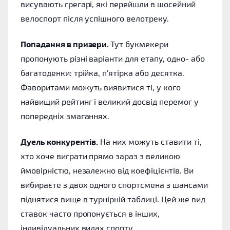
висувають грегарі, які перейшли в шосейний
велоспорт після успішного велотреку.
Попадання в призери.
Тут букмекери
пропонують різні варіанти для етапу, одно- або
багатоденки: трійка, п'ятірка або десятка.
Фаворитами можуть виявитися ті, у кого
найвищий рейтинг і великий досвід перемог у
попередніх змаганнях.
Дуель конкурентів.
На них можуть ставити ті,
хто хоче виграти прямо зараз з великою
ймовірністю, незалежно від коефіцієнтів. Ви
вибираєте з двох одного спортсмена з шансами
піднятися вище в турнірній таблиці. Цей же вид
ставок часто пропонується в інших,
індивідуальних видах спорту.