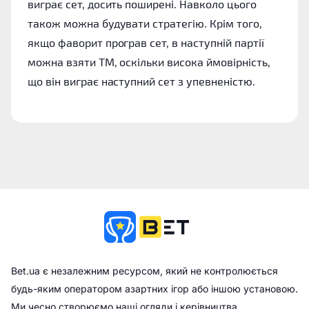
виграє сет, досить поширені. Навколо цього
також можна будувати стратегію. Крім того,
якщо фаворит програв сет, в наступній партії
можна взяти ТМ, оскільки висока ймовірність,
що він виграє наступний сет з упевненістю.
Bet.ua є незалежним ресурсом, який не контролюється
будь-яким оператором азартних ігор або іншою установою.
Ми чесно створюємо наші огляди і керівництва,