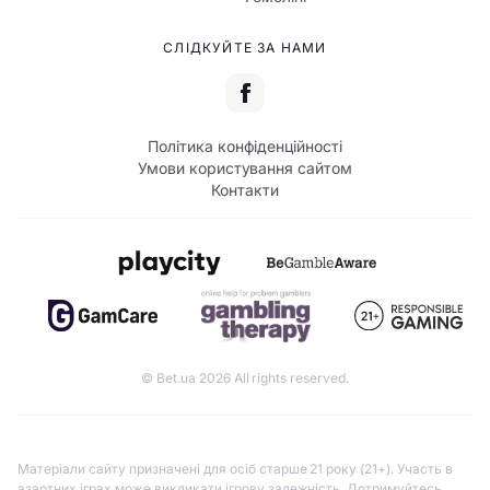
СЛІДКУЙТЕ ЗА НАМИ
Політика конфіденційності
Умови користування сайтом
Контакти
© Bet.ua 2026 All rights reserved.
Матеріали сайту призначені для осіб старше 21 року (21+). Участь в
азартних іграх може викликати ігрову залежність. Дотримуйтесь