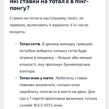
Які ставки на тотал є в пінг-
понгу?
Ставки на тотал в настільному тенісі, як
правило, включають 4 варіанти. У їх число
входять:
Тотал сетів
. В даному випадку гравцеві
потрібно вибрати, скільки сетів буде
зіграно в поєдинку – більше або менше
кількості, яку пропонує букмекерська
контора.
Тотал очок у матчі
. Любитель ставок
повинен визначити, скільки очок
зароблять тенісисти в матчі на двох. Для
гри з 7 партій орієнтовна величина тотала
складе 103.5-107.5 очок
.