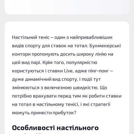
Настільний теніс – один з найпривабливіших
видів спорту для ставок на тотал. Букмекерські
контори пропонують досить широку лінію на
цей вид парі. Крім того, популярністю
користуються і ставки Live, адже пінг-понг –
дуже динамічний вид спорту, і події тут
змінюються з величезною швидкістю. Що
потрібно врахувати перед тим як робити ставки
на тотал в настільному тенісі, і які стратегії
можуть принести прибуток?
Особливості настільного