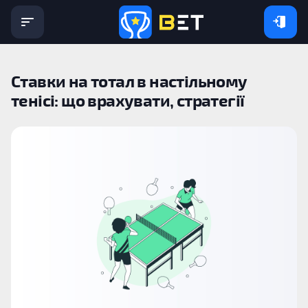
Ставки на тотал в настільному
тенісі: що врахувати, стратегії