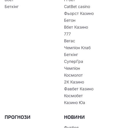
Беткінг
CatBet casino
Фьорст Казино
Бетон
Вбет Казино
777
Вегас
Чемпіон Клаб
Беткінг
СуперГра
Чемпіон
Космолот
2К Казино
Фавбет Казино
Космобет
Казино Юа
ПРОГНОЗИ
НОВИНИ
Футбол