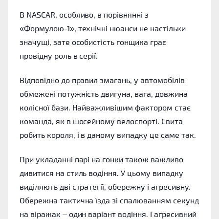
В NASCAR, особливо, в порівнянні з
«Формулою-1», технічні нюанси не настільки
значущі, зате особистість гонщика грає
провідну роль в серії.
Відповідно до правил змагань, у автомобілів
обмежені потужність двигуна, вага, довжина
колісної бази. Найважливішим фактором стає
команда, як в шосейному велоспорті. Свита
робить короля, і в даному випадку це саме так.
При укладанні парі на гонки також важливо
дивитися на стиль водіння. У цьому випадку
виділяють дві стратегії, обережну і агресивну.
Обережна тактична їзда зі спалюванням секунд
на віражах – один варіант водіння. І агресивний