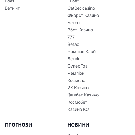
Вбет
ГГбет
Беткінг
CatBet casino
Фьорст Казино
Бетон
Вбет Казино
777
Вегас
Чемпіон Клаб
Беткінг
СуперГра
Чемпіон
Космолот
2К Казино
Фавбет Казино
Космобет
Казино Юа
ПРОГНОЗИ
НОВИНИ