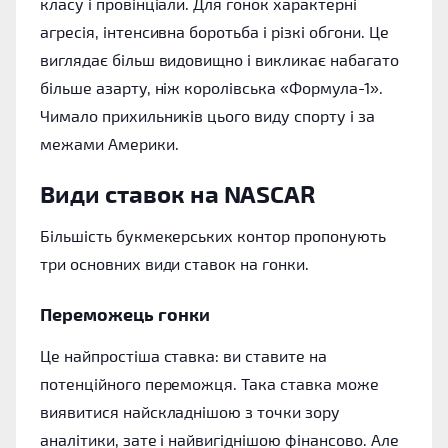
класу і провінціали. Для гонок характерні
агресія, інтенсивна боротьба і різкі обгони. Це
виглядає більш видовищно і викликає набагато
більше азарту, ніж королівська «Формула-1».
Чимало прихильників цього виду спорту і за
межами Америки.
Види ставок на NASCAR
Більшість букмекерських контор пропонують
три основних види ставок на гонки.
Переможець гонки
Це найпростіша ставка: ви ставите на
потенційного переможця. Така ставка може
виявитися найскладнішою з точки зору
аналітики, зате і найвигіднішою фінансово. Але