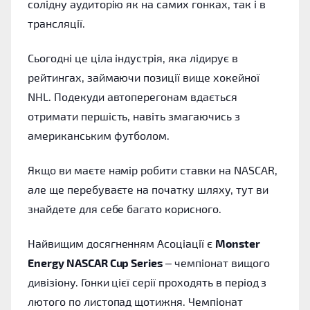
солідну аудиторію як на самих гонках, так і в
трансляції.
Сьогодні це ціла індустрія, яка лідирує в
рейтингах, займаючи позиції вище хокейної
NHL. Подекуди автоперегонам вдається
отримати першість, навіть змагаючись з
американським футболом.
Якщо ви маєте намір робити ставки на NASCAR,
але ще перебуваєте на початку шляху, тут ви
знайдете для себе багато корисного.
Найвищим досягненням Асоціації є
Monster
Energy NASCAR Cup Series
– чемпіонат вищого
дивізіону. Гонки цієї серії проходять в період з
лютого по листопад щотижня. Чемпіонат