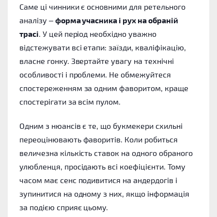
Саме ці чинники є основними для ретельного
аналізу –
форма учасника і рух на обраній
трасі
. У цей період необхідно уважно
відстежувати всі етапи: заїзди, кваліфікацію,
власне гонку. Звертайте увагу на технічні
особливості і проблеми. Не обмежуйтеся
спостереженням за одним фаворитом, краще
спостерігати за всім пулом.
Одним з нюансів є те, що букмекери схильні
переоцінювають фаворитів. Коли робиться
величезна кількість ставок на одного обраного
улюбленця, просідають всі коефіцієнти. Тому
часом має сенс подивитися на андердогів і
зупинитися на одному з них, якщо інформація
за подією сприяє цьому.