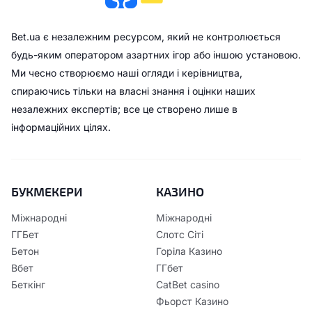
Bet.ua є незалежним ресурсом, який не контролюється
будь-яким оператором азартних ігор або іншою установою.
Ми чесно створюємо наші огляди і керівництва,
спираючись тільки на власні знання і оцінки наших
незалежних експертів; все це створено лише в
інформаційних цілях.
БУКМЕКЕРИ
КАЗИНО
Міжнародні
Міжнародні
ГГБет
Слотс Сіті
Бетон
Горіла Казино
Вбет
ГГбет
Беткінг
CatBet casino
Фьорст Казино