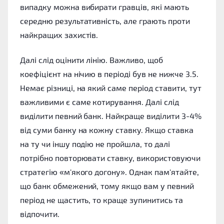
випадку можна вибирати гравців, які мають
середню результативність, але грають проти
найкращих захистів.
Далі слід оцінити лінію. Важливо, щоб
коефіцієнт на нічию в періоді був не нижче 3.5.
Немає різниці, на який саме період ставити, тут
важливими є саме котирування. Далі слід
виділити певний банк. Найкраще виділити 3-4%
від суми банку на кожну ставку. Якщо ставка
на ту чи іншу подію не пройшла, то далі
потрібно повторювати ставку, використовуючи
стратегію «м'якого догону». Однак пам'ятайте,
що банк обмежений, тому якщо вам у певний
період не щастить, то краще зупинитись та
відпочити.