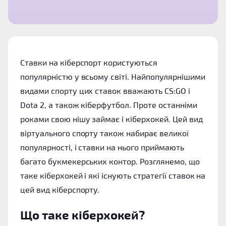
Ставки на кіберспорт користуються
популярністю у всьому світі. Найпопулярнішими
видами спорту цих ставок вважають CS:GO і
Dota 2, а також кіберфутбол. Проте останніми
роками свою нішу займає і кіберхокей. Цей вид
віртуального спорту також набирає великої
популярності, і ставки на нього приймають
багато букмекерських контор. Розглянемо, що
таке кіберхокей і які існують стратегії ставок на
цей вид кіберспорту.
Що таке кіберхокей?