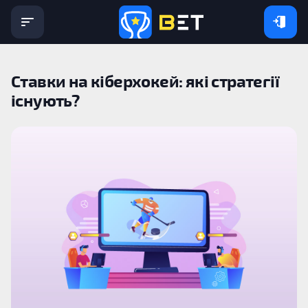
Ставки на кіберхокей: які стратегії
існують?