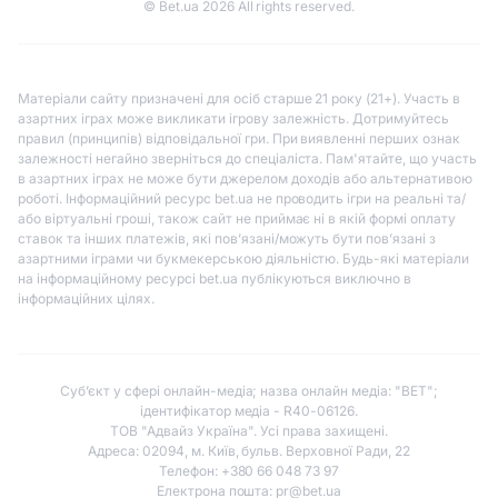
© Bet.ua 2026 All rights reserved.
Матеріали сайту призначені для осіб старше 21 року (21+). Участь в
азартних іграх може викликати ігрову залежність. Дотримуйтесь
правил (принципів) відповідальної гри. При виявленні перших ознак
залежності негайно зверніться до спеціаліста. Пам'ятайте, що участь
в азартних іграх не може бути джерелом доходів або альтернативою
роботі. Інформаційний ресурс bet.ua не проводить ігри на реальні та/
або віртуальні гроші, також сайт не приймає ні в якій формі оплату
ставок та інших платежів, які пов’язані/можуть бути пов’язані з
азартними іграми чи букмекерською діяльністю. Будь-які матеріали
на інформаційному ресурсі bet.ua публікуються виключно в
інформаційних цілях.
Субʼєкт у сфері онлайн-медіа; назва онлайн медіа: "BET";
ідентифікатор медіа - R40-06126.
ТОВ "Адвайз Україна". Усі права захищені.
Адреса: 02094, м. Київ, бульв. Верховної Ради, 22
Телефон: +380 66 048 73 97
Електрона пошта:
pr@bet.ua