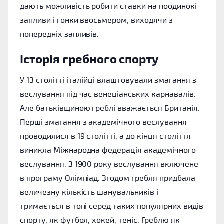
дають можливість робити ставки на поодинокі
запливи і гонки ввосьмером, виходячи з
попередніх запливів.
Історія гребного спорту
У 13 столітті італійці влаштовували змагання з
веслування під час венеціанських карнавалів.
Але батьківщиною греблі вважається Британія.
Перші змагання з академічного веслування
проводилися в 19 столітті, а до кінця століття
виникла Міжнародна федерація академічного
веслування. З 1900 року веслування включене
в програму Олімпіад. Згодом гребля придбала
величезну кількість шанувальників і
тримається в топі серед таких популярних видів
спорту, як футбол, хокей, теніс. Греблю як