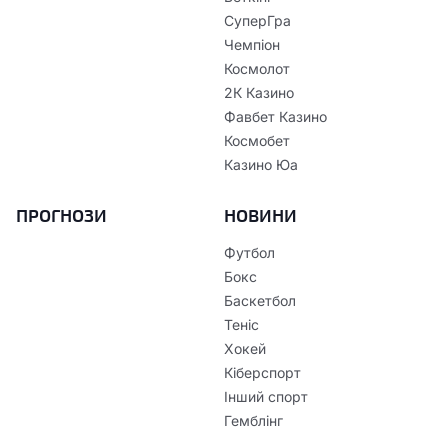
СуперГра
Чемпіон
Космолот
2К Казино
Фавбет Казино
Космобет
Казино Юа
ПРОГНОЗИ
НОВИНИ
Футбол
Бокс
Баскетбол
Теніс
Хокей
Кіберспорт
Інший спорт
Гемблінг