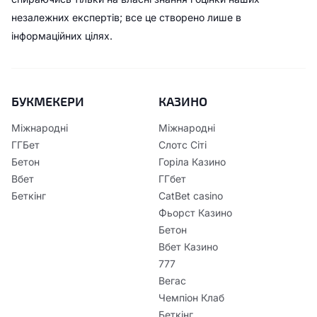
незалежних експертів; все це створено лише в
інформаційних цілях.
БУКМЕКЕРИ
КАЗИНО
Міжнародні
Міжнародні
ГГБет
Слотс Сіті
Бетон
Горіла Казино
Вбет
ГГбет
Беткінг
CatBet casino
Фьорст Казино
Бетон
Вбет Казино
777
Вегас
Чемпіон Клаб
Беткінг