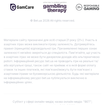
© Bet.ua 2026 All rights reserved.
Матеріали сайту призначені для осіб старше 21 року (21+). Участь в
азартних іграх може викликати ігрову залежність. Дотримуйтесь
правил (принципів) відповідальної гри. При виявленні перших ознак
залежності негайно зверніться до спеціаліста. Пам'ятайте, що участь
в азартних іграх не може бути джерелом доходів або альтернативою
роботі. Інформаційний ресурс bet.ua не проводить ігри на реальні та/
або віртуальні гроші, також сайт не приймає ні в якій формі оплату
ставок та інших платежів, які пов’язані/можуть бути пов’язані з
азартними іграми чи букмекерською діяльністю. Будь-які матеріали
на інформаційному ресурсі bet.ua публікуються виключно в
інформаційних цілях.
Субʼєкт у сфері онлайн-медіа; назва онлайн медіа: "BET";