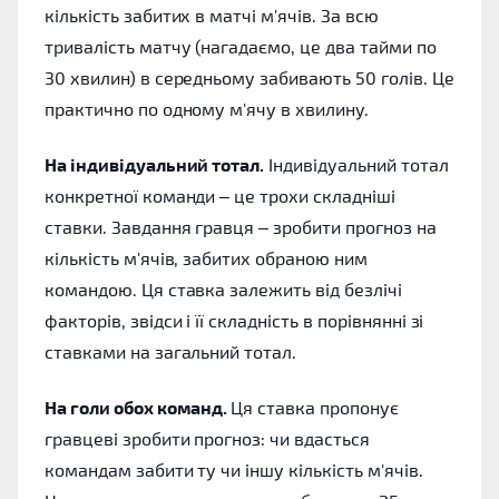
кількість забитих в матчі м'ячів. За всю
тривалість матчу (нагадаємо, це два тайми по
30 хвилин) в середньому забивають 50 голів. Це
практично по одному м'ячу в хвилину.
На індивідуальний тотал.
Індивідуальний тотал
конкретної команди – це трохи складніші
ставки. Завдання гравця – зробити прогноз на
кількість м'ячів, забитих обраною ним
командою. Ця ставка залежить від безлічі
факторів, звідси і її складність в порівнянні зі
ставками на загальний тотал.
На голи обох команд.
Ця ставка пропонує
гравцеві зробити прогноз: чи вдасться
командам забити ту чи іншу кількість м'ячів.