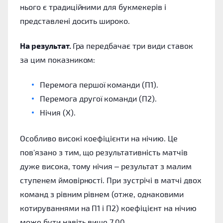
нього є традиційними для букмекерів і
представлені досить широко.
На результат.
Гра передбачає три види ставок
за цим показником:
Перемога першої команди (П1).
Перемога другої команди (П2).
Нічия (Х).
Особливо високі коефіцієнти на нічию. Це
пов'язано з тим, що результативність матчів
дуже висока, тому нічия – результат з малим
ступенем ймовірності. При зустрічі в матчі двох
команд з рівним рівнем (отже, однаковими
котируваннями на П1 і П2) коефіцієнт на нічию
може бути навіть вище 7.00.