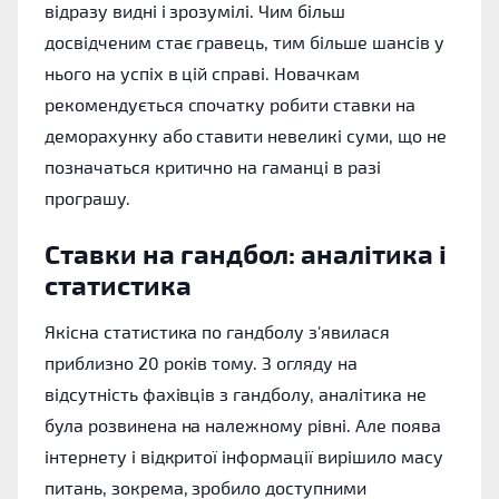
відразу видні і зрозумілі. Чим більш
досвідченим стає гравець, тим більше шансів у
нього на успіх в цій справі. Новачкам
рекомендується спочатку робити ставки на
деморахунку або ставити невеликі суми, що не
позначаться критично на гаманці в разі
програшу.
Ставки на гандбол: аналітика і
статистика
Якісна статистика по гандболу з'явилася
приблизно 20 років тому. З огляду на
відсутність фахівців з гандболу, аналітика не
була розвинена на належному рівні. Але поява
інтернету і відкритої інформації вирішило масу
питань, зокрема, зробило доступними