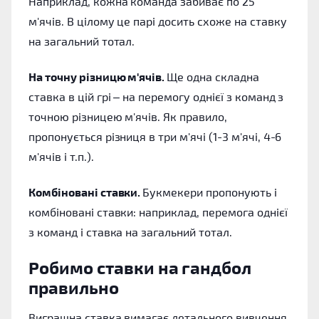
Наприклад, кожна команда забиває по 25
м'ячів. В цілому це парі досить схоже на ставку
на загальний тотал.
На точну різницю м'ячів.
Ще одна складна
ставка в цій грі – на перемогу однієї з команд з
точною різницею м'ячів. Як правило,
пропонується різниця в три м'ячі (1-3 м'ячі, 4-6
м'ячів і т.п.).
Комбіновані ставки.
Букмекери пропонують і
комбіновані ставки: наприклад, перемога однієї
з команд і ставка на загальний тотал.
Робимо ставки на гандбол
правильно
Виграшна ставка вимагає детального вивчення