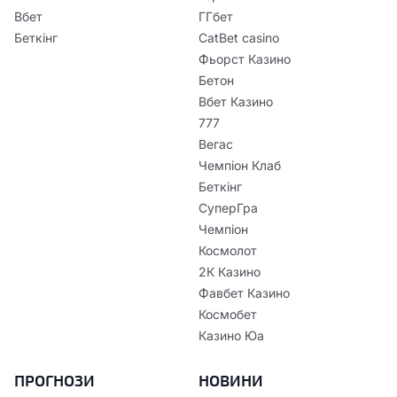
Вбет
ГГбет
Беткінг
CatBet casino
Фьорст Казино
Бетон
Вбет Казино
777
Вегас
Чемпіон Клаб
Беткінг
СуперГра
Чемпіон
Космолот
2К Казино
Фавбет Казино
Космобет
Казино Юа
ПРОГНОЗИ
НОВИНИ