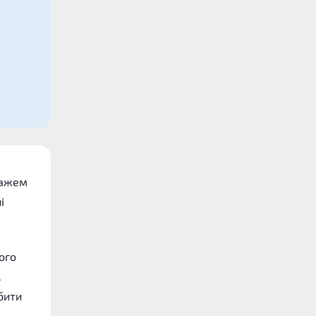
пажем
і
ого
.
бити