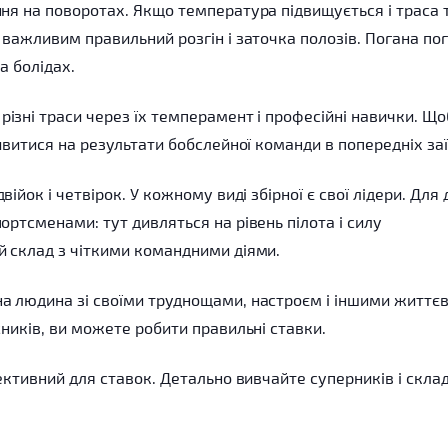
ня на поворотах. Якщо температура підвищується і траса 
 важливим правильний розгін і заточка полозів. Погана по
а болідах.
ізні траси через їх темперамент і професійні навички. Що
ивитися на результати бобслейної команди в попередніх заї
ійок і четвірок. У кожному виді збірної є свої лідери. Для 
ртсменами: тут дивляться на рівень пілота і силу
й склад з чіткими командними діями.
на людина зі своїми труднощами, настроєм і іншими життє
ників, ви можете робити правильні ставки.
ективний для ставок. Детально вивчайте суперників і скла