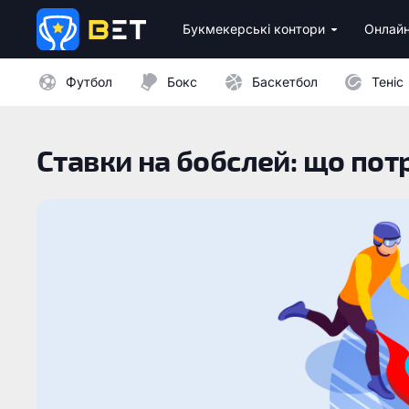
Букмекерські контори
Онлайн
Ліцензійні букмекери України
Бездепозитні бонуси 
Казино з мінімальни
Футбол
Бокс
Баскетбол
Теніс
Ставки на бобслей: що пот