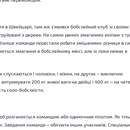
тя в Швейцарії, там же з'явився бобслейний клуб зі своїми
струйовані з дерева. На самих ранніх змаганнях екіпаж з т
 Пізніше команди перестали робити змішаними: різниця в сил
ються змагання в бобслейному міксі, але їх поки немає в
х спускаються і чоловіки, і жінки, на других – виключно
витримувати 200 кг живої ваги на двійці і 400 кг – на четв
сть соло-бобслеїсти.
боб розганяється командою або одиночним пілотом. Як тіль
ік. Завдання команди – обігнати інших учасників. Спеціаль