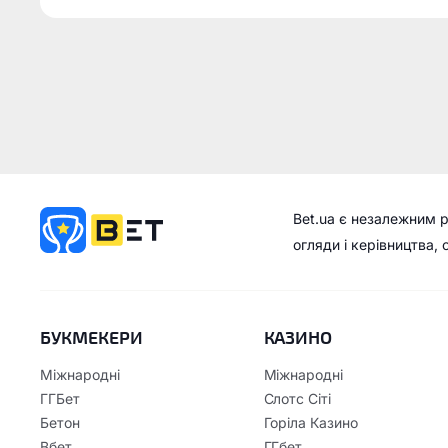
Bet.ua є незалежним 
огляди і керівництва,
БУКМЕКЕРИ
КАЗИНО
Міжнародні
Міжнародні
ГГБет
Слотс Сіті
Бетон
Горіла Казино
Вбет
ГГбет