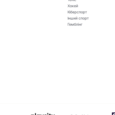
Хокей
Кіберспорт
Інший спорт
Гемблінг