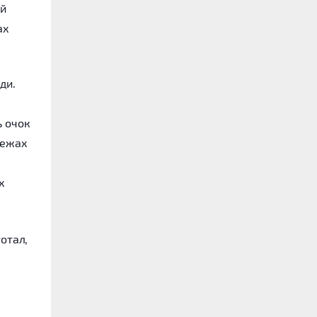
ий
ах
ди.
ь очок
межах
х
тотал,