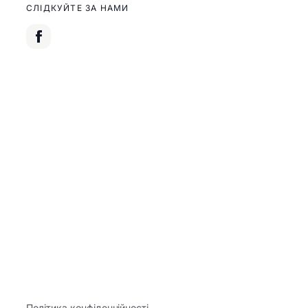
СЛІДКУЙТЕ ЗА НАМИ
Політика конфіденційності