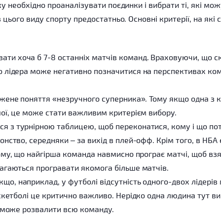
у необхідно проаналізувати поєдинки і вибрати ті, які мож
цього виду спорту предостатньо. Основні критерії, на які с
вати хоча б 7-8 останніх матчів команд. Враховуючи, що с
го лідера може негативно позначитися на перспективах ко
ажене поняття «незручного суперника». Тому якщо одна з 
шої, це може стати важливим критерієм вибору.
ся з турнірною таблицею, щоб переконатися, кому і що по
нство, середняки – за вихід в плей-офф. Крім того, в НБА 
тому, що найгірша команда навмисно програє матчі, щоб вз
магаються програвати якомога більше матчів.
Якщо, наприклад, у футболі відсутність одного-двох лідері
аскетболі це критично важливо. Нерідко одна людина тут в
я може розвалити всю команду.