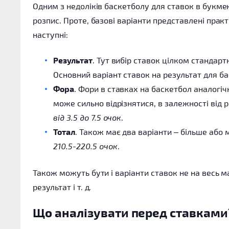
Одним з недоліків баскетболу для ставок в букме
розпис. Проте, базові варіанти представлені прак
наступні:
Результат
. Тут вибір ставок цілком стандар
Основний варіант ставок на результат для б
Фора
. Фори в ставках на баскетбол аналогічн
може сильно відрізнятися, в залежності від
від 3.5 до 7.5 очок
.
Тотал
. Також має два варіанти – більше або
210.5-220.5 очок
.
Також можуть бути і варіанти ставок не на весь м
результат і т. д.
Що аналізувати перед ставками