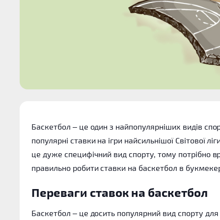
Баскетбол – це один з найпопулярніших видів спор
популярні ставки на ігри найсильнішої Світової ліги
це дуже специфічний вид спорту, тому потрібно в
правильно робити ставки на баскетбол в букмекер
Переваги ставок на баскетбол
Баскетбол – це досить популярний вид спорту для с