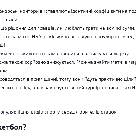
екерські контори виставляють ідентичні коефіцієнти на поді
 тотали.
оше рішення для гравців, які люблять грати на великі суми.
ють на матчі НБА, оскільки ця ліга дуже популярна серед
ші.
букмекерським конторам доводиться занижувати маржу.
ржа також серйозно знижується. Можна знайти матчі з м
ком.
проводяться в приміщенні, тому вони йдуть практично цілий 
есни по осінь, коли закінчується цей турнір, починається Н
опулярніших видів спорту серед любителів ставок.
кетбол?