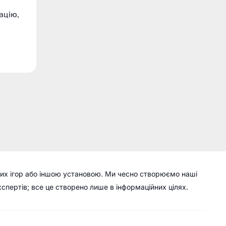
ацію,
их ігор або іншою установою. Ми чесно створюємо наші
кспертів; все це створено лише в інформаційних цілях.