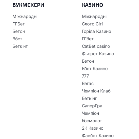
БУКМЕКЕРИ
КАЗИНО
Міжнародні
Міжнародні
ГГБет
Слотс Сіті
Бетон
Горіла Казино
Вбет
ГГбет
Беткінг
CatBet casino
Фьорст Казино
Бетон
Вбет Казино
777
Вегас
Чемпіон Клаб
Беткінг
СуперГра
Чемпіон
Космолот
2К Казино
Фавбет Казино