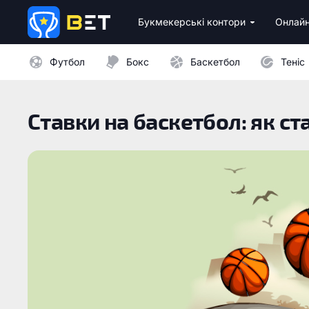
Букмекерські контори
Онлайн
Ліцензійні букмекери України
Бездепозитні бонуси 
Казино з мінімальни
Футбол
Бокс
Баскетбол
Теніс
Ставки на баскетбол: як ст