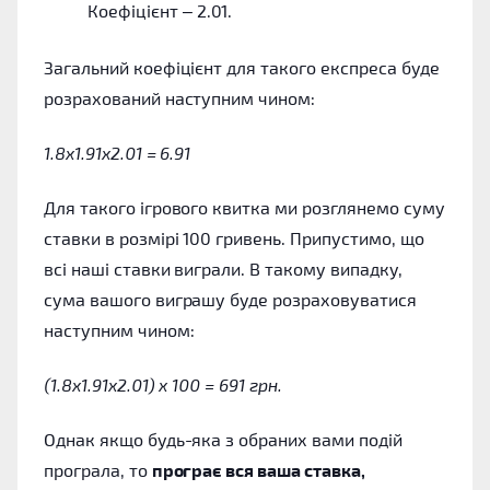
Коефіцієнт – 2.01.
Загальний коефіцієнт для такого експреса буде
розрахований наступним чином:
1.8х1.91х2.01 = 6.91
Для такого ігрового квитка ми розглянемо суму
ставки в розмірі 100 гривень. Припустимо, що
всі наші ставки виграли. В такому випадку,
сума вашого виграшу буде розраховуватися
наступним чином:
(1.8х1.91х2.01) х 100 = 691 грн.
Однак якщо будь-яка з обраних вами подій
програла, то
програє вся ваша ставка,