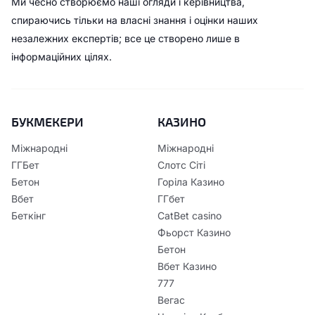
Ми чесно створюємо наші огляди і керівництва,
спираючись тільки на власні знання і оцінки наших
незалежних експертів; все це створено лише в
інформаційних цілях.
БУКМЕКЕРИ
КАЗИНО
Міжнародні
Міжнародні
ГГБет
Слотс Сіті
Бетон
Горіла Казино
Вбет
ГГбет
Беткінг
CatBet casino
Фьорст Казино
Бетон
Вбет Казино
777
Вегас