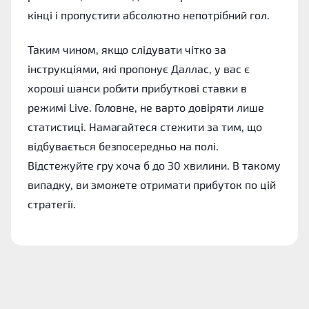
кінці і пропустити абсолютно непотрібний гол.
Таким чином, якщо слідувати чітко за
інструкціями, які пропонує Даллас, у вас є
хороші шанси робити прибуткові ставки в
режимі Live. Головне, не варто довіряти лише
статистиці. Намагайтеся стежити за тим, що
відбувається безпосередньо на полі.
Відстежуйте гру хоча б до 30 хвилини. В такому
випадку, ви зможете отримати прибуток по цій
стратегії.