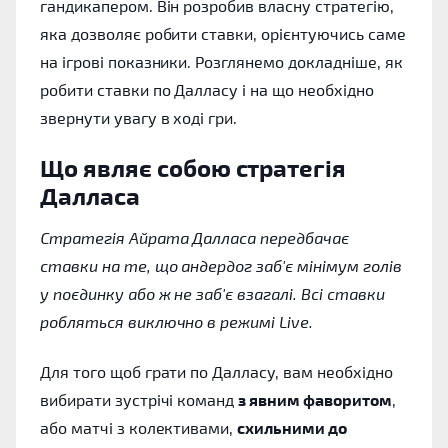
гандикапером. Він розробив власну стратегію,
яка дозволяє робити ставки, орієнтуючись саме
на ігрові показники. Розглянемо докладніше, як
робити ставки по Далласу і на що необхідно
звернути увагу в ході гри.
Що являє собою стратегія
Далласа
Стратегія Айрата Далласа передбачає
ставки на те, що андердог заб'є мінімум голів
у поєдинку або ж не заб'є взагалі. Всі ставки
робляться виключно в режимі Live.
Для того щоб грати по Далласу, вам необхідно
вибирати зустрічі команд
з явним фаворитом
,
або матчі з колективами,
схильними до