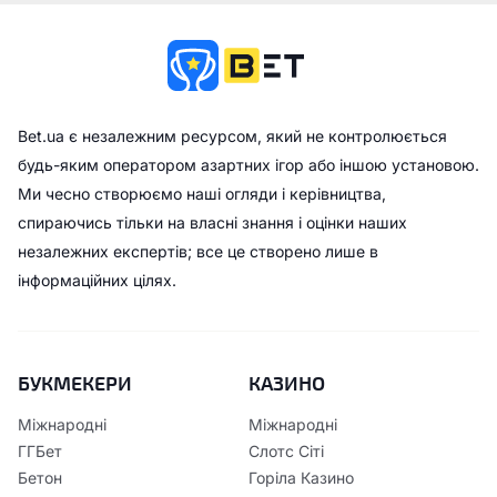
Bet.ua є незалежним ресурсом, який не контролюється
будь-яким оператором азартних ігор або іншою установою.
Ми чесно створюємо наші огляди і керівництва,
спираючись тільки на власні знання і оцінки наших
незалежних експертів; все це створено лише в
інформаційних цілях.
БУКМЕКЕРИ
КАЗИНО
Міжнародні
Міжнародні
ГГБет
Слотс Сіті
Бетон
Горіла Казино