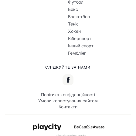
Футбол
Бокс
Баскетбол
Теніс
Хокей
Кіберспорт
Інший спорт
Гемблінг
СЛІДКУЙТЕ ЗА НАМИ
Політика конфіденційності
Умови користування сайтом
Контакти