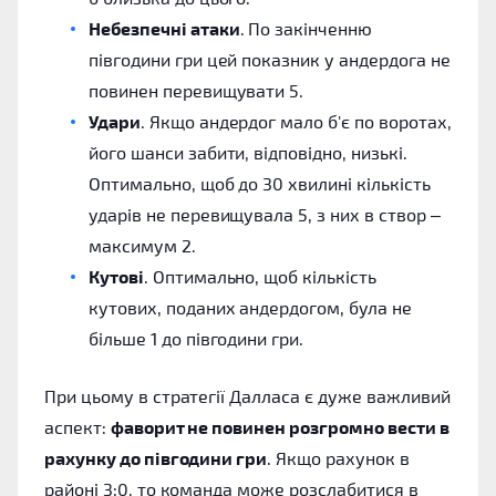
Небезпечні атаки
. По закінченню
півгодини гри цей показник у андердога не
повинен перевищувати 5.
Удари
. Якщо андердог мало б'є по воротах,
його шанси забити, відповідно, низькі.
Оптимально, щоб до 30 хвилині кількість
ударів не перевищувала 5, з них в створ –
максимум 2.
Кутові
. Оптимально, щоб кількість
кутових, поданих андердогом, була не
більше 1 до півгодини гри.
При цьому в стратегії Далласа є дуже важливий
аспект:
фаворит не повинен розгромно вести в
рахунку до півгодини гри
. Якщо рахунок в
районі 3:0, то команда може розслабитися в