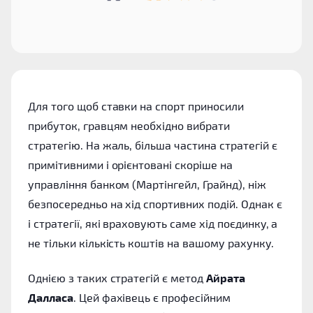
Для того щоб ставки на спорт приносили
прибуток, гравцям необхідно вибрати
стратегію. На жаль, більша частина стратегій є
примітивними і орієнтовані скоріше на
управління банком (Мартінгейл, Грайнд), ніж
безпосередньо на хід спортивних подій. Однак є
і стратегії, які враховують саме хід поєдинку, а
не тільки кількість коштів на вашому рахунку.
Однією з таких стратегій є метод
Айрата
Далласа
. Цей фахівець є професійним