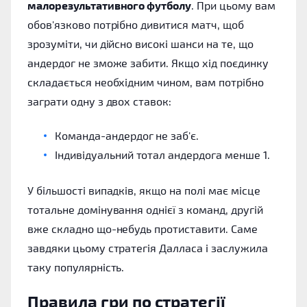
малорезультативного футболу
. При цьому вам
обов'язково потрібно дивитися матч, щоб
зрозуміти, чи дійсно високі шанси на те, що
андердог не зможе забити. Якщо хід поєдинку
складається необхідним чином, вам потрібно
заграти одну з двох ставок:
Команда-андердог не заб'є.
Індивідуальний тотал андердога менше 1.
У більшості випадків, якщо на полі має місце
тотальне домінування однієї з команд, другій
вже складно що-небудь протиставити. Саме
завдяки цьому стратегія Далласа і заслужила
таку популярність.
Правила гри по стратегії