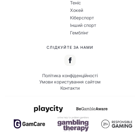
Теніс
Хокей
Кіберспорт
Інший спорт
Гемблінг
СЛІДКУЙТЕ ЗА НАМИ
Політика конфіденційності
Умови користування сайтом
Контакти