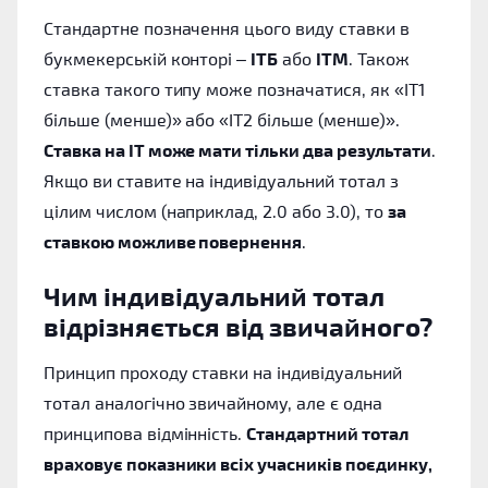
Стандартне позначення цього виду ставки в
букмекерській конторі –
ІТБ
або
ІТМ
. Також
ставка такого типу може позначатися, як «ІТ1
більше (менше)» або «ІТ2 більше (менше)».
Ставка на ІТ може мати тільки два результати
.
Якщо ви ставите на індивідуальний тотал з
цілим числом (наприклад, 2.0 або 3.0), то
за
ставкою можливе повернення
.
Чим індивідуальний тотал
відрізняється від звичайного?
Принцип проходу ставки на індивідуальний
тотал аналогічно звичайному, але є одна
принципова відмінність.
Стандартний тотал
враховує показники всіх учасників поєдинку,