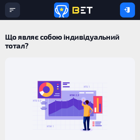
Що являє собою індивідуальний
тотал?