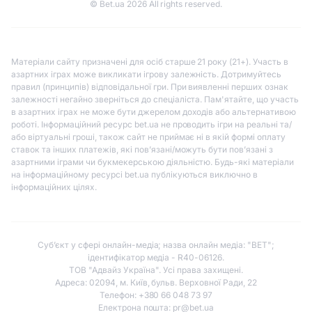
© Bet.ua 2026 All rights reserved.
Матеріали сайту призначені для осіб старше 21 року (21+). Участь в
азартних іграх може викликати ігрову залежність. Дотримуйтесь
правил (принципів) відповідальної гри. При виявленні перших ознак
залежності негайно зверніться до спеціаліста. Пам'ятайте, що участь
в азартних іграх не може бути джерелом доходів або альтернативою
роботі. Інформаційний ресурс bet.ua не проводить ігри на реальні та/
або віртуальні гроші, також сайт не приймає ні в якій формі оплату
ставок та інших платежів, які пов’язані/можуть бути пов’язані з
азартними іграми чи букмекерською діяльністю. Будь-які матеріали
на інформаційному ресурсі bet.ua публікуються виключно в
інформаційних цілях.
Субʼєкт у сфері онлайн-медіа; назва онлайн медіа: "BET";
ідентифікатор медіа - R40-06126.
ТОВ "Адвайз Україна". Усі права захищені.
Адреса: 02094, м. Київ, бульв. Верховної Ради, 22
Телефон: +380 66 048 73 97
Електрона пошта:
pr@bet.ua