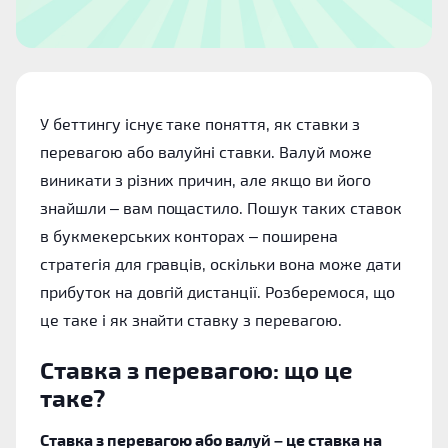
У беттингу існує таке поняття, як ставки з
перевагою або валуйні ставки. Валуй може
виникати з різних причин, але якщо ви його
знайшли – вам пощастило. Пошук таких ставок
в букмекерських конторах – поширена
стратегія для гравців, оскільки вона може дати
прибуток на довгій дистанції. Розберемося, що
це таке і як знайти ставку з перевагою.
Ставка з перевагою: що це
таке?
Ставка з перевагою або валуй – це ставка на