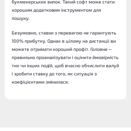
букмекерських вилок. Такий софт може стати
хорошим додатковим інструментом для
пошуку.
Безумовно, ставки з перевагою не гарантують
100% прибутку. Однак в цілому на дистанції ви
можете отримати хороший профіт. Головне –
правильно проаналізувати і оцінити ймовірність
тих чи інших подій, щоб вчасно обчислити валуй
і зробити ставку до того, як ситуація з
коефіцієнтами змінилася.