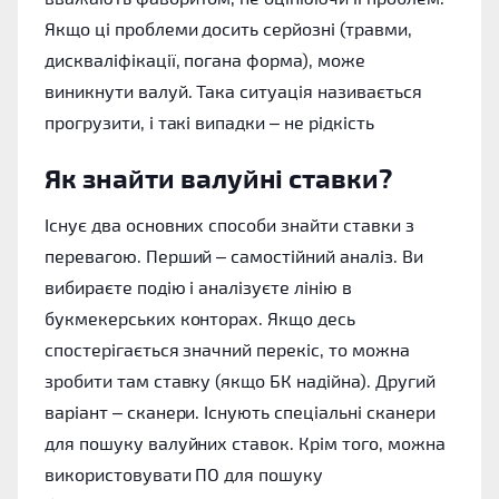
Якщо ці проблеми досить серйозні (травми,
дискваліфікації, погана форма), може
виникнути валуй. Така ситуація називається
прогрузити, і такі випадки – не рідкість
Як знайти валуйні ставки?
Існує два основних способи знайти ставки з
перевагою. Перший – самостійний аналіз. Ви
вибираєте подію і аналізуєте лінію в
букмекерських конторах. Якщо десь
спостерігається значний перекіс, то можна
зробити там ставку (якщо БК надійна). Другий
варіант – сканери. Існують спеціальні сканери
для пошуку валуйних ставок. Крім того, можна
використовувати ПО для пошуку