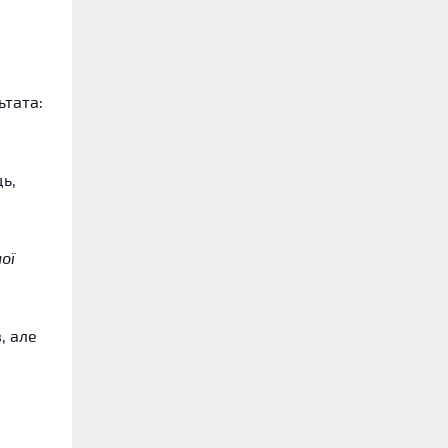
ьтата:
ь,
ої
, але