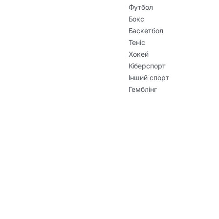
Футбол
Бокс
Баскетбол
Теніс
Хокей
Кіберспорт
Інший спорт
Гемблінг