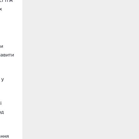
х
ри
тавити
 у
і
од
ання