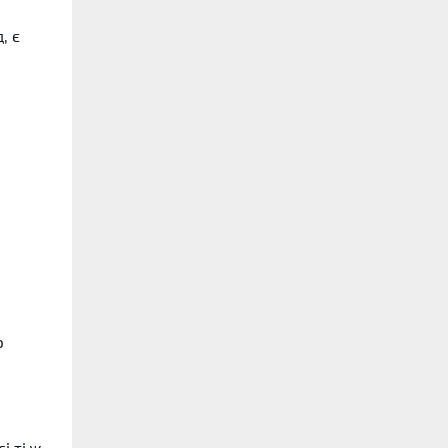
, є
ю
і ті ж