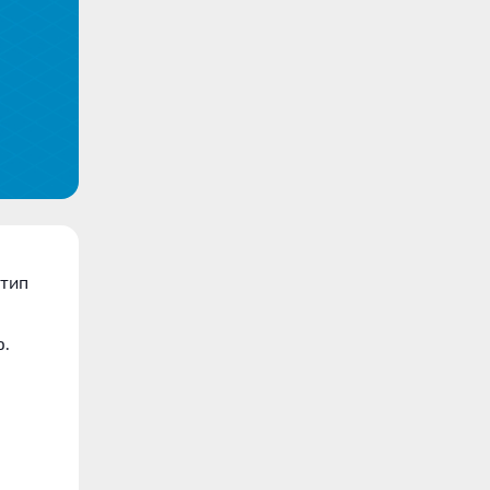
 тип
ю.