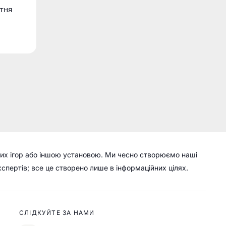
утня
их ігор або іншою установою. Ми чесно створюємо наші
кспертів; все це створено лише в інформаційних цілях.
СЛІДКУЙТЕ ЗА НАМИ