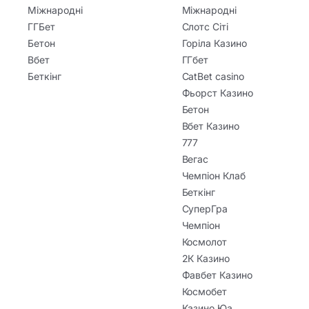
Міжнародні
Міжнародні
ГГБет
Слотс Сіті
Бетон
Горіла Казино
Вбет
ГГбет
Беткінг
CatBet casino
Фьорст Казино
Бетон
Вбет Казино
777
Вегас
Чемпіон Клаб
Беткінг
СуперГра
Чемпіон
Космолот
2К Казино
Фавбет Казино
Космобет
Казино Юа