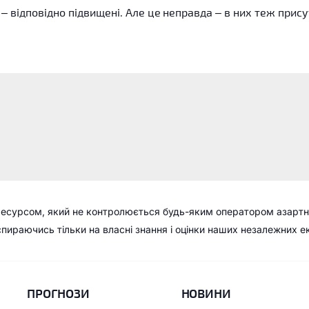
 – відповідно підвищені. Але це неправда – в них теж прис
ресурсом, який не контролюється будь-яким оператором азартн
 спираючись тільки на власні знання і оцінки наших незалежних е
ПРОГНОЗИ
НОВИНИ