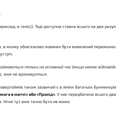
.
приклад, в тенісі). Тоді доступна ставка всього на два резул
ч, в якому обов'язково повинен бути виявлений переможец
устріч.
иймаються тільки на основний час (якщо немає відповідн
с, вже не враховується.
овертаймів також зазвичай є в лініях багатьох букмекерів
мога в матчі» або «Прохід»
. У них передбачено всього два
. Нічиї тут вже точно бути не може.