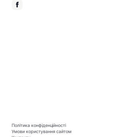
Політика конфіденційності
Умови користування сайтом