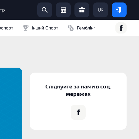
тр
UK
Допоможи Українській Армії:
оспорт
Інший Спорт
Гемблінг
Слідкуйте за нами в соц.
мережах