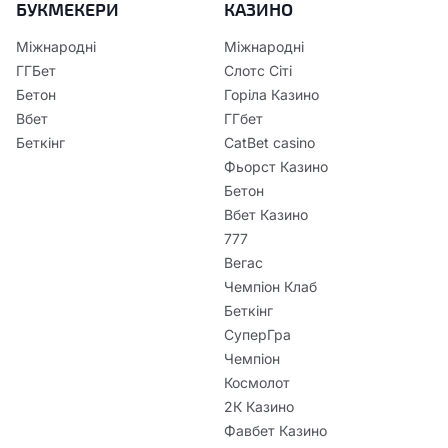
БУКМЕКЕРИ
КАЗИНО
Міжнародні
Міжнародні
ГГБет
Слотс Сіті
Бетон
Горіла Казино
Вбет
ГГбет
Беткінг
CatBet casino
Фьорст Казино
Бетон
Вбет Казино
777
Вегас
Чемпіон Клаб
Беткінг
СуперГра
Чемпіон
Космолот
2К Казино
Фавбет Казино