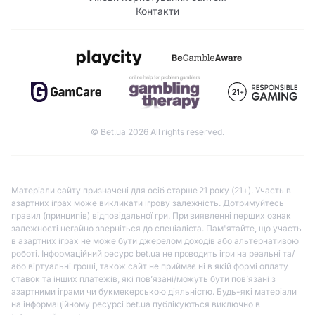
Контакти
© Bet.ua 2026 All rights reserved.
Матеріали сайту призначені для осіб старше 21 року (21+). Участь в
азартних іграх може викликати ігрову залежність. Дотримуйтесь
правил (принципів) відповідальної гри. При виявленні перших ознак
залежності негайно зверніться до спеціаліста. Пам'ятайте, що участь
в азартних іграх не може бути джерелом доходів або альтернативою
роботі. Інформаційний ресурс bet.ua не проводить ігри на реальні та/
або віртуальні гроші, також сайт не приймає ні в якій формі оплату
ставок та інших платежів, які пов’язані/можуть бути пов’язані з
азартними іграми чи букмекерською діяльністю. Будь-які матеріали
на інформаційному ресурсі bet.ua публікуються виключно в