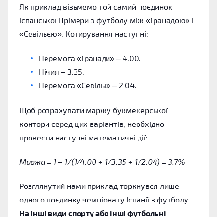
Як приклад візьмемо той самий поєдинок
іспанської Прімери з футболу між «Гранадою» і
«Севільєю». Котирування наступні:
Перемога «Гранади» – 4.00.
Нічия – 3.35.
Перемога «Севільї» – 2.04.
Щоб розрахувати маржу букмекерської
контори серед цих варіантів, необхідно
провести наступні математичні дії:
Маржа = 1 – 1/(1/4.00 + 1/3.35 + 1/2.04) = 3.7%
Розглянутий нами приклад торкнувся лише
одного поєдинку чемпіонату Іспанії з футболу.
На інші види спорту або інші футбольні