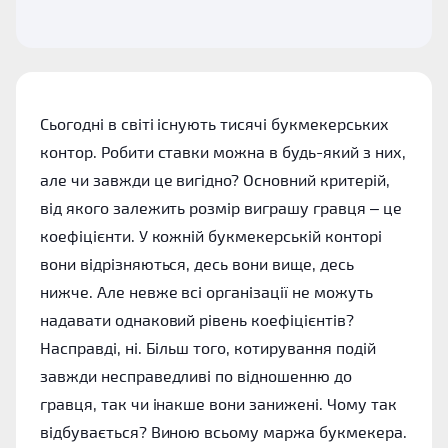
Сьогодні в світі існують тисячі букмекерських
контор. Робити ставки можна в будь-який з них,
але чи завжди це вигідно? Основний критерій,
від якого залежить розмір виграшу гравця – це
коефіцієнти. У кожній букмекерській конторі
вони відрізняються, десь вони вище, десь
нижче. Але невже всі організації не можуть
надавати однаковий рівень коефіцієнтів?
Насправді, ні. Більш того, котирування подій
завжди несправедливі по відношенню до
гравця, так чи інакше вони занижені. Чому так
відбувається? Виною всьому маржа букмекера.