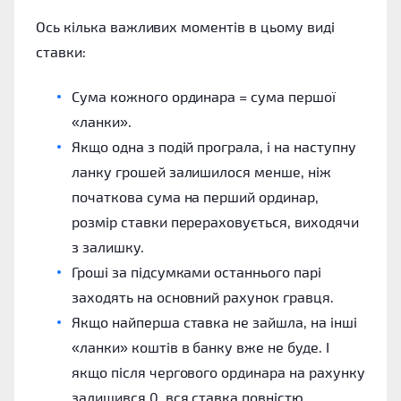
Ось кілька важливих моментів в цьому виді
ставки:
Сума кожного ординара = сума першої
«ланки».
Якщо одна з подій програла, і на наступну
ланку грошей залишилося менше, ніж
початкова сума на перший ординар,
розмір ставки перераховується, виходячи
з залишку.
Гроші за підсумками останнього парі
заходять на основний рахунок гравця.
Якщо найперша ставка не зайшла, на інші
«ланки» коштів в банку вже не буде. І
якщо після чергового ординара на рахунку
залишився 0, вся ставка повністю