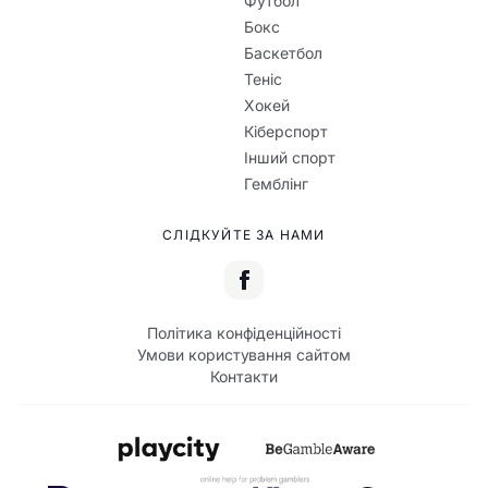
Футбол
Бокс
Баскетбол
Теніс
Хокей
Кіберспорт
Інший спорт
Гемблінг
СЛІДКУЙТЕ ЗА НАМИ
Політика конфіденційності
Умови користування сайтом
Контакти