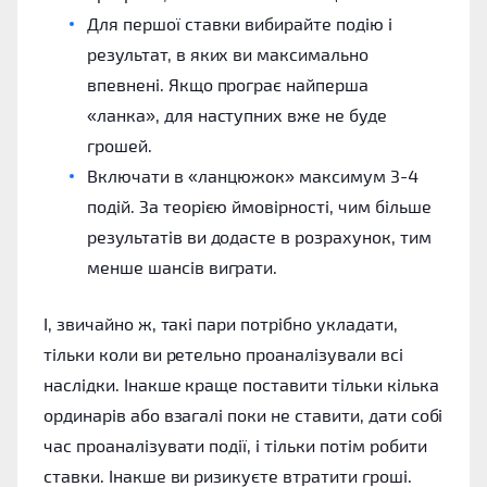
Для першої ставки вибирайте подію і
результат, в яких ви максимально
впевнені. Якщо програє найперша
«ланка», для наступних вже не буде
грошей.
Включати в «ланцюжок» максимум 3-4
подій. За теорією ймовірності, чим більше
результатів ви додасте в розрахунок, тим
менше шансів виграти.
І, звичайно ж, такі пари потрібно укладати,
тільки коли ви ретельно проаналізували всі
наслідки. Інакше краще поставити тільки кілька
ординарів або взагалі поки не ставити, дати собі
час проаналізувати події, і тільки потім робити
ставки. Інакше ви ризикуєте втратити гроші.