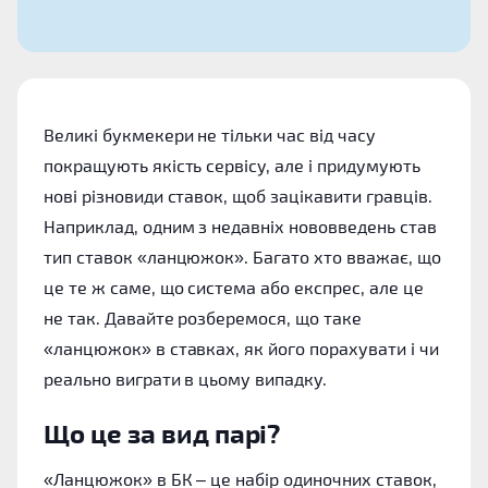
Великі букмекери не тільки час від часу
покращують якість сервісу, але і придумують
нові різновиди ставок, щоб зацікавити гравців.
Наприклад, одним з недавніх нововведень став
тип ставок «ланцюжок». Багато хто вважає, що
це те ж саме, що система або експрес, але це
не так. Давайте розберемося, що таке
«ланцюжок» в ставках, як його порахувати і чи
реально виграти в цьому випадку.
Що це за вид парі?
«Ланцюжок» в БК – це набір одиночних ставок,