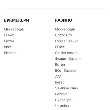
БУКМЕКЕРИ
КАЗИНО
Міжнародні
Міжнародні
ГГБет
Слотс Сіті
Бетон
Горіла Казино
Вбет
ГГбет
Беткінг
CatBet casino
Фьорст Казино
Бетон
Вбет Казино
777
Вегас
Чемпіон Клаб
Беткінг
СуперГра
Чемпіон