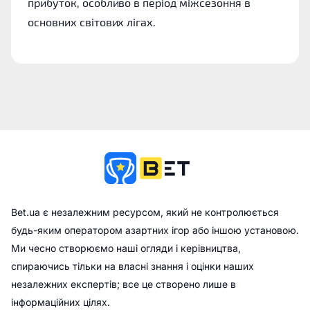
прибуток, особливо в період міжсезоння в
основних світових лігах.
Bet.ua є незалежним ресурсом, який не контролюється
будь-яким оператором азартних ігор або іншою установою.
Ми чесно створюємо наші огляди і керівництва,
спираючись тільки на власні знання і оцінки наших
незалежних експертів; все це створено лише в
інформаційних цілях.