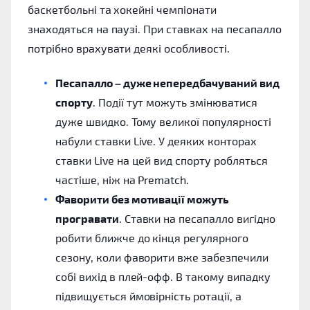
баскетбольні та хокейні чемпіонати
знаходяться на паузі. При ставках на песапалло
потрібно врахувати деякі особливості.
Песапалло – дуже непередбачуваний вид
спорту
. Події тут можуть змінюватися
дуже швидко. Тому великої популярності
набули ставки Live. У деяких конторах
ставки Live на цей вид спорту робляться
частіше, ніж на Prematch.
Фаворити без мотивації можуть
програвати
. Ставки на песапалло вигідно
робити ближче до кінця регулярного
сезону, коли фаворити вже забезпечили
собі вихід в плей-офф. В такому випадку
підвищується ймовірність ротації, а