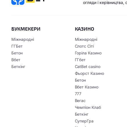
огляди і керівництва,
БУКМЕКЕРИ
КАЗИНО
Міжнародні
Міжнародні
ГГБет
Слотс Сіті
Бетон
Горіла Казино
Вбет
ГГбет
Беткінг
CatBet casino
Фьорст Казино
Бетон
Вбет Казино
777
Вегас
Чемпіон Клаб
Беткінг
СуперГра