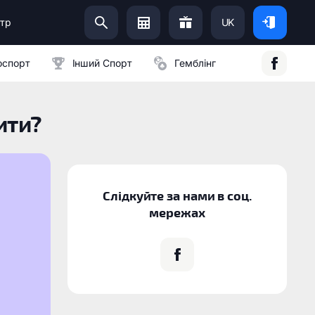
тр
UK
Допоможи Українській Армії:
оспорт
Інший Спорт
Гемблінг
ити?
Слідкуйте за нами в соц.
мережах