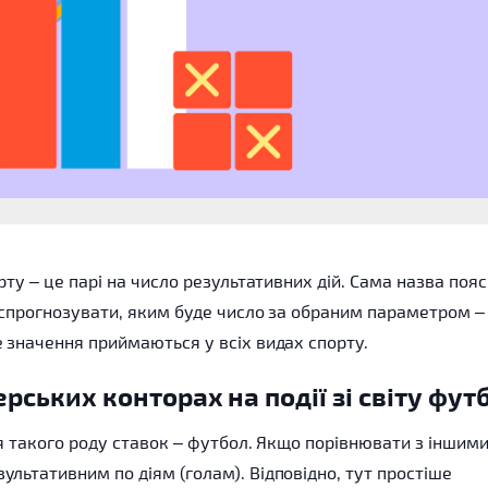
рту – це парі на число результативних дій. Сама назва поя
 спрогнозувати, яким буде число за обраним параметром –
 значення приймаються у всіх видах спорту.
рських конторах на події зі світу фут
ля такого роду ставок – футбол. Якщо порівнювати з іншим
льтативним по діям (голам). Відповідно, тут простіше