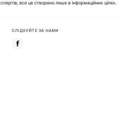
кспертів; все це створено лише в інформаційних цілях.
СЛІДКУЙТЕ ЗА НАМИ