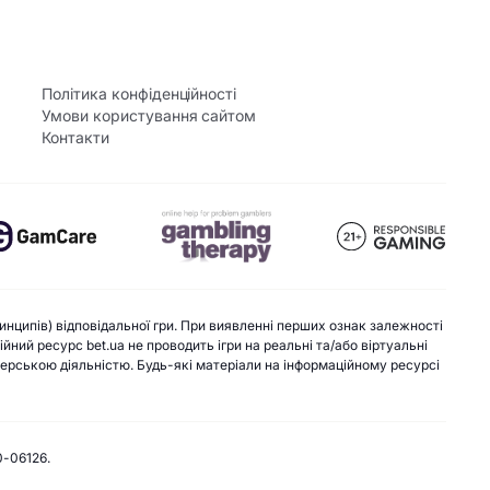
Політика конфіденційності
Умови користування сайтом
Контакти
инципів) відповідальної гри. При виявленні перших ознак залежності
ний ресурс bet.ua не проводить ігри на реальні та/або віртуальні
екерською діяльністю. Будь-які матеріали на інформаційному ресурсі
0-06126.