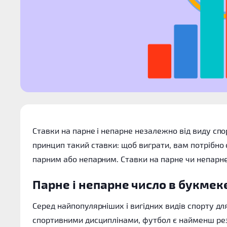
Ставки на парне і непарне незалежно від виду спо
принцип такий ставки: щоб виграти, вам потрібно
парним або непарним. Ставки на парне чи непарне
Парне і непарне число в букмеке
Серед найпопулярніших і вигідних видів спорту д
спортивними дисциплінами, футбол є найменш резу