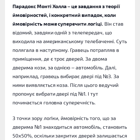
Парадокс Монті Холла – це завдання з теорії
ймовірностей, і конкретний випадок, коли
ймовірність може суперечити логіці.
Він став
відомий, завдяки одній з телепередач, що
виходила на американському телебаченні. Суть
полягала в наступному. Гравець потрапляв в
приміщення, де є троє дверей. За двома
дверима кози, за однією – автомобіль. Далі,
наприклад, гравець вибирає двері під №3. За
ними виявляється коза. Після цього ведучий
пропонує вибрати двері під №1. І тут
починається головна суперечність.
З точки зору логіки, ймовірність того, що за
дверима №1 знаходиться автомобіль, становить
50х50%, оскільки закритих дверей залишається