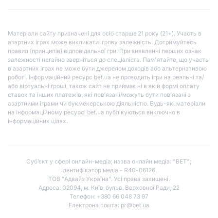
Матеріали сайту призначені для осіб старше 21 року (21+). Участь в
азартних іграх може викликати ігрову залежність. Дотримуйтесь
правил (принципів) відповідальної гри. При виявленні перших ознак
залежності негайно зверніться до спеціаліста. Пам'ятайте, що участь
в азартних іграх не може бути джерелом доходів або альтернативою
роботі. Інформаційний ресурс bet.ua не проводить ігри на реальні та/
або віртуальні гроші, також сайт не приймає ні в якій формі оплату
ставок та інших платежів, які пов’язані/можуть бути пов’язані з
азартними іграми чи букмекерською діяльністю. Будь-які матеріали
на інформаційному ресурсі bet.ua публікуються виключно в
інформаційних цілях.
Субʼєкт у сфері онлайн-медіа; назва онлайн медіа: "BET";
ідентифікатор медіа - R40-06126.
ТОВ "Адвайз Україна". Усі права захищені.
Адреса: 02094, м. Київ, бульв. Верховної Ради, 22
Телефон: +380 66 048 73 97
Електрона пошта:
pr@bet.ua