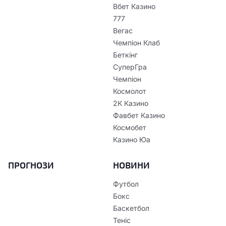
Вбет Казино
777
Вегас
Чемпіон Клаб
Беткінг
СуперГра
Чемпіон
Космолот
2К Казино
Фавбет Казино
Космобет
Казино Юа
ПРОГНОЗИ
НОВИНИ
Футбол
Бокс
Баскетбол
Теніс