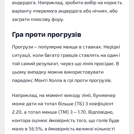
андердога. Наприклад, зробити вибір на користь
варіанту «перемога андердога або нічия», або
заграти плюсову фору.
Гра проти прогрузів
Прогрузи – популярне явище в ставках. Нерідкі
ситуації, коли багато гравців ставлять на один і
той самий результат, через що лінія просідає. В
цьому випадку можна використовувати
парадокс Монті Холла в грі проти прогрузів.
Наприклад, на момент виходу лінії, букмекер
може дати на тотал більше (ТБ) 3 коефіцієнт
2.20, а тотал менше (ТМ) 3 – 1.70. Відповідно,
контора оцінює ймовірність того, що голів буде
мало в 56.5%, а ймовірність великої кількості