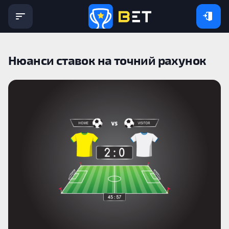
Нюанси ставок на точний рахунок