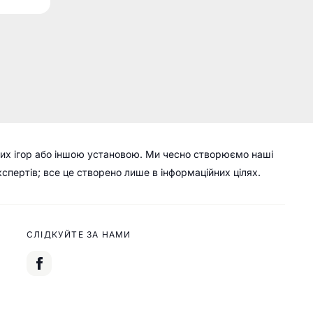
их ігор або іншою установою. Ми чесно створюємо наші
кспертів; все це створено лише в інформаційних цілях.
СЛІДКУЙТЕ ЗА НАМИ