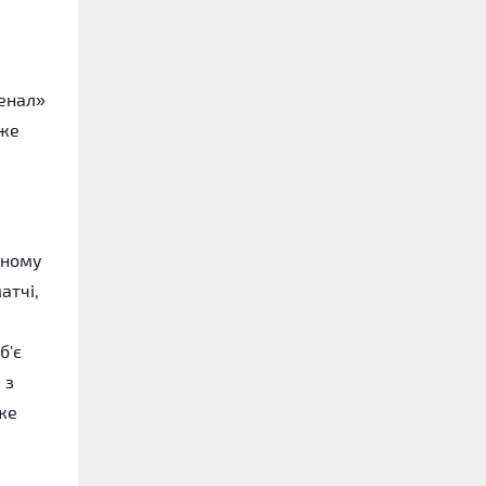
сенал»
оже
вному
атчі,
б'є
 з
же