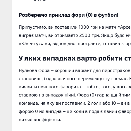
Розберемо приклад фори (0) в футболі
Припустимо, ви поставили 1000 грн на матч «Арсе
виграє матч, ви отримаєте 2500 грн. Якщо буде н
«Ювентус» ви, відповідно, програєте, і ставка згор
У яких випадках варто робити с
Нульова фора – хороший варіант для перестрахов
становищі, і однозначного переможця тут немає. 
виявити неявного фаворита – тобто, того, у кого 
ставкою на випадок нічиї. Фора (0) гарна ще й тим,
команда, на яку ви поставили, 2 голи або 10 – ви 
форою 0 не вигідна – це коли в події є явний фаво
низькі коефіцієнти.