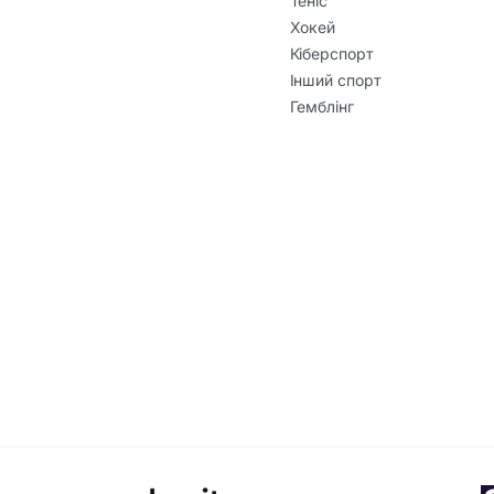
Теніс
Хокей
Кіберспорт
Інший спорт
Гемблінг