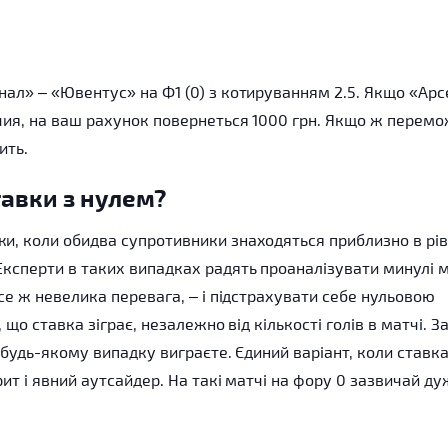
нал» – «Ювентус» на Ф1 (0) з котируванням 2.5. Якщо «Ар
ічия, на ваш рахунок повернеться 1000 грн. Якщо ж перем
ить.
тавки з нулем?
ки, коли обидва супротивники знаходяться приблизно в рі
Експерти в таких випадках радять проаналізувати минулі м
все ж невелика перевага, – і підстрахувати себе нульовою
 що ставка зіграє, незалежно від кількості голів в матчі. За
в будь-якому випадку виграєте. Єдиний варіант, коли ставка
рит і явний аутсайдер. На такі матчі на фору 0 зазвичай ду