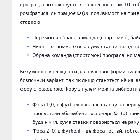
програє, а розраховується за коефіцієнтом 1.0, т
розібратися, як працює Ф (0), подивимося на три в
ставкою:
Перемогла обрана команда (спортсмен), бай
Нічия – отримуєте всю суму ставки назад на
Обрана команда (спортсмен) програла, не ма
Безумовно, коефіцієнти для нульової форми нижче,
безпечний варіант, так як якщо станеться нічия, 
фору страховкою. Фору з нулем можна вибирати д
Фора 1 (0) в футболі означає ставку на першу 
пропустили або забили господарі, Ф1 (0) при
буде нічия, сума ставки повернеться на раху
Фора 2 (0) в футболі – це фора гостей, тобто,
гостей.