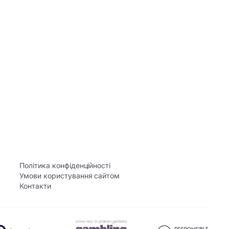
Політика конфіденційності
Умови користування сайтом
Контакти