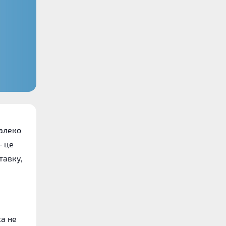
далеко
– це
тавку,
ка не