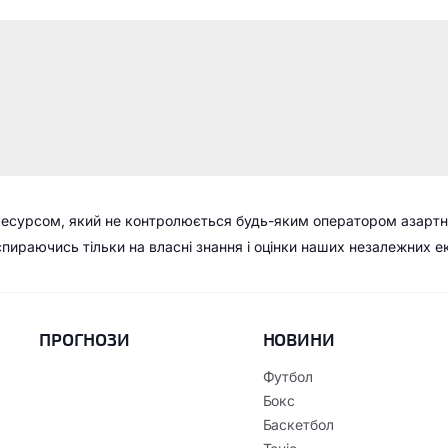
ресурсом, який не контролюється будь-яким оператором азартн
 спираючись тільки на власні знання і оцінки наших незалежних е
ПРОГНОЗИ
НОВИНИ
Футбол
Бокс
Баскетбол