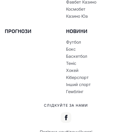
Фавбет Казино
Космобет
Казино Юа
ПРОГНОЗИ
НОВИНИ
Футбол
Бокс
Баскетбол
Теніс
Хокей
Кіберспорт
Інший спорт
Гемблінг
СЛІДКУЙТЕ ЗА НАМИ
Політика конфіденційності