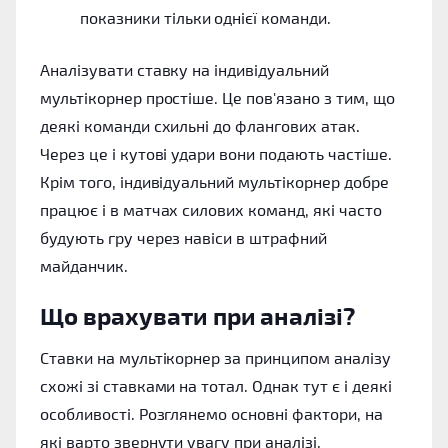
показники тільки однієї команди.
Аналізувати ставку на індивідуальний
мультікорнер простіше. Це пов'язано з тим, що
деякі команди схильні до флангових атак.
Через це і кутові удари вони подають частіше.
Крім того, індивідуальний мультікорнер добре
працює і в матчах силових команд, які часто
будують гру через навіси в штрафний
майданчик.
Що врахувати при аналізі?
Ставки на мультікорнер за принципом аналізу
схожі зі ставками на тотал. Однак тут є і деякі
особливості. Розглянемо основні фактори, на
які варто звернути увагу при аналізі.