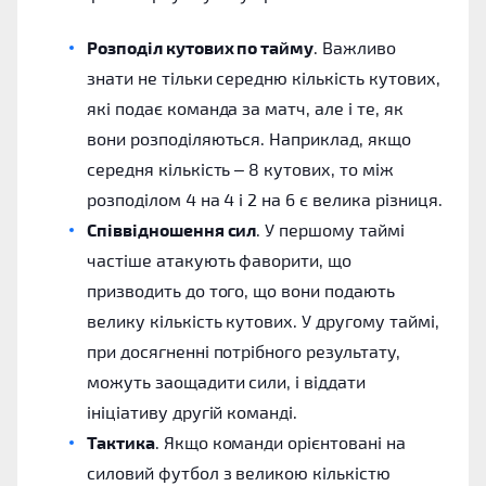
Розподіл кутових по тайму
. Важливо
знати не тільки середню кількість кутових,
які подає команда за матч, але і те, як
вони розподіляються. Наприклад, якщо
середня кількість – 8 кутових, то між
розподілом 4 на 4 і 2 на 6 є велика різниця.
Співвідношення сил
. У першому таймі
частіше атакують фаворити, що
призводить до того, що вони подають
велику кількість кутових. У другому таймі,
при досягненні потрібного результату,
можуть заощадити сили, і віддати
ініціативу другій команді.
Тактика
. Якщо команди орієнтовані на
силовий футбол з великою кількістю