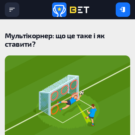
Мультікорнер: що це таке і як
ставити?