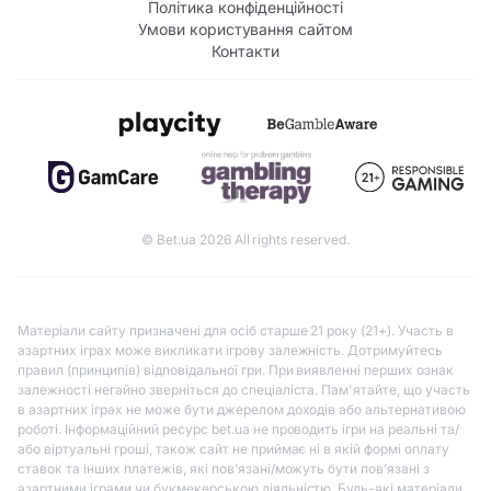
Політика конфіденційності
Умови користування сайтом
Контакти
© Bet.ua 2026 All rights reserved.
Матеріали сайту призначені для осіб старше 21 року (21+). Участь в
азартних іграх може викликати ігрову залежність. Дотримуйтесь
правил (принципів) відповідальної гри. При виявленні перших ознак
залежності негайно зверніться до спеціаліста. Пам'ятайте, що участь
в азартних іграх не може бути джерелом доходів або альтернативою
роботі. Інформаційний ресурс bet.ua не проводить ігри на реальні та/
або віртуальні гроші, також сайт не приймає ні в якій формі оплату
ставок та інших платежів, які пов’язані/можуть бути пов’язані з
азартними іграми чи букмекерською діяльністю. Будь-які матеріали