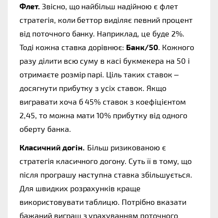
Флет.
 Звісно, що найбільш надійною є флет 
стратегія, коли беттор виділяє певний процент 
від поточного банку. Наприклад, це буде 2%. 
Тоді кожна ставка дорівнює: 
Банк/50
. Кожного 
разу ділити всю суму в касі букмекера на 50 і 
отримаєте розмір парі. Ціль таких ставок – 
досягнути прибутку з усіх ставок. Якщо 
вигравати хоча б 45% ставок з коефіцієнтом 
2,45, то можна мати 10% прибутку від одного 
оберту банка.  
Класичний догін.  
Більш ризикованою є 
стратегія класичного догону. Суть її в тому, що 
після програшу наступна ставка збільшується. 
Для швидких розрахунків краще 
використовувати таблицю. Потрібно вказати 
бажаний виграш з урахуванням поточного 