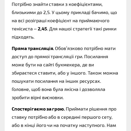
Потрібно знайти ставки з коефіцієнтами, 
близькими до 2,5. У цьому прикладі бачимо, що 
на всі розіграші коефіцієнт на приймаючого 
тенісиста – 
2,45
. Для нашої стратегії такі ринки 
підходять. 
Пряма трансляція. 
Обов’язково потрібно мати 
доступ до прямої трансляції гри.
Посилання 
може бути на сайті букмекера, де ви 
збираєтеся ставити, або у іншого. Також можна 
пошукати посилання на інших ресурсах. 
Головне, щоб вона була якісна і дозволяла 
зробити вірні висновки. 
Спостерігаємо за грою. 
Приймати рішення про 
ставку потрібно або в середині першого сету, 
або в кінці його чи на початку наступного. Нам 