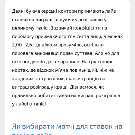
Деякі букмекерські контори приймають лайв 
ставки на виграш слідуючих розіграшів у 
великому тенісі. Зазвичай коефіцієнти на 
перемогу приймаючого тенісиста вищі, в межах 
2,00 -2,6. Це цілком зрозуміло, оскільки 
перевага виконавця подач суттєва. Але не для 
всіх поєдинків діє це правило. На грунтових 
кортах, де відскок м’яча повільніший, ніж на 
хардових та трав’яних, шанси гравців на 
виграш розіграшу кращі. Дізнаємося, як 
правильно робити ставки на виграш розіграшів 
у лайві в тенісі.
Як вибирати матчі для ставок на 