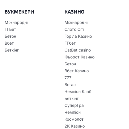
БУКМЕКЕРИ
КАЗИНО
Міжнародні
Міжнародні
ГГБет
Слотс Сіті
Бетон
Горіла Казино
Вбет
ГГбет
Беткінг
CatBet casino
Фьорст Казино
Бетон
Вбет Казино
777
Вегас
Чемпіон Клаб
Беткінг
СуперГра
Чемпіон
Космолот
2К Казино