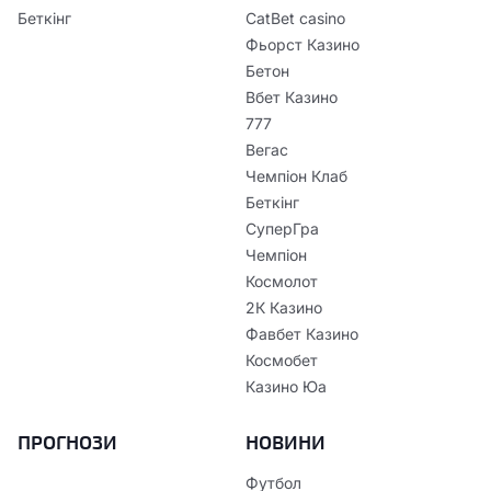
Беткінг
CatBet casino
Фьорст Казино
Бетон
Вбет Казино
777
Вегас
Чемпіон Клаб
Беткінг
СуперГра
Чемпіон
Космолот
2К Казино
Фавбет Казино
Космобет
Казино Юа
ПРОГНОЗИ
НОВИНИ
Футбол