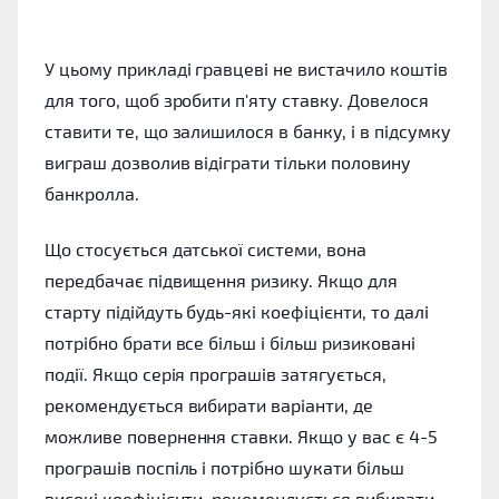
У цьому прикладі гравцеві не вистачило коштів
для того, щоб зробити п'яту ставку. Довелося
ставити те, що залишилося в банку, і в підсумку
виграш дозволив відіграти тільки половину
банкролла.
Що стосується датської системи, вона
передбачає підвищення ризику. Якщо для
старту підійдуть будь-які коефіцієнти, то далі
потрібно брати все більш і більш ризиковані
події. Якщо серія програшів затягується,
рекомендується вибирати варіанти, де
можливе повернення ставки. Якщо у вас є 4-5
програшів поспіль і потрібно шукати більш
високі коефіцієнти, рекомендується вибирати