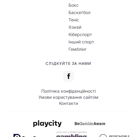
Бокс
Баскетбол
Теніс
Хокей
Кіберспорт
Інший спорт
Гемблінг
СЛІДКУЙТЕ ЗА НАМИ
Політика конфіденційності
Умови користування сайтом
Контакти