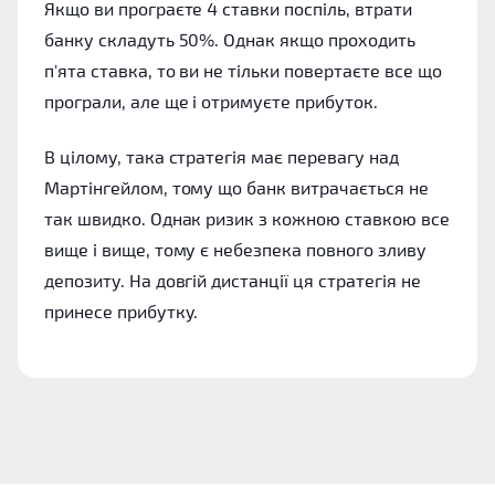
Якщо ви програєте 4 ставки поспіль, втрати
банку складуть 50%. Однак якщо проходить
п'ята ставка, то ви не тільки повертаєте все що
програли, але ще і отримуєте прибуток.
В цілому, така стратегія має перевагу над
Мартінгейлом, тому що банк витрачається не
так швидко. Однак ризик з кожною ставкою все
вище і вище, тому є небезпека повного зливу
депозиту. На довгій дистанції ця стратегія не
принесе прибутку.