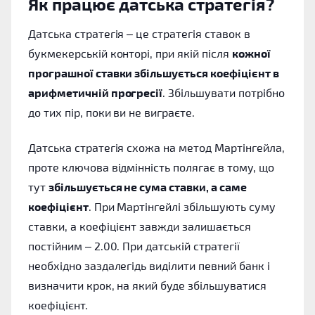
Як працює датська стратегія?
Датська стратегія – це стратегія ставок в
букмекерській конторі, при якій після
кожної
програшної ставки збільшується коефіцієнт в
арифметичній прогресії
. Збільшувати потрібно
до тих пір, поки ви не виграєте.
Датська стратегія схожа на метод Мартінгейла,
проте ключова відмінність полягає в тому, що
тут
збільшується не сума ставки, а саме
коефіцієнт
. При Мартінгейлі збільшують суму
ставки, а коефіцієнт завжди залишається
постійним – 2.00. При датській стратегії
необхідно заздалегідь виділити певний банк і
визначити крок, на який буде збільшуватися
коефіцієнт.