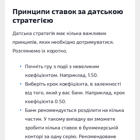
Принципи ставок за датською
стратегією
Датська стратегія має кілька важливих
принципів, яких необхідно дотримуватися.
Розглянемо їх коротко.
Почніть гру з події з невеликим
коефіцієнтом. Наприклад, 1.50.
Виберіть крок коефіцієнта, в залежності
від того, який у вас банк. Наприклад, крок
коефіцієнта 0.50.
Банк рекомендується розділити на кілька
частин. У такому випадку ви зможете
зробити кілька ставок в букмекерській
конторі за одну серію. Рекомендоване