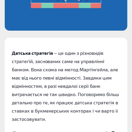
Датська стратегія
– це один з різновидів
стратегій, заснованих саме на управлінні
банком. Вона схожа на метод Мартінгейла, але
має від нього певні відмінності. Завдяки цим
відмінностям, в разі невдалої серії банк
витрачається не так швидко. Поговоримо більш
детально про те, як працює датська стратегія в
ставках в букмекерських конторах і чи варто її
застосовувати.