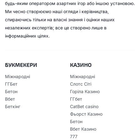
будь-яким оператором азартних ігор або іншою установою.
Ми чесно створюємо наші огляди і керівництва,
спираючись тільки на власні знання і оцінки наших
незалежних експертів; все це створено лише в
інформаційних цілях.
БУКМЕКЕРИ
КАЗИНО
Міжнародні
Міжнародні
ГГБет
Слотс Сіті
Бетон
Горіла Казино
Вбет
ГГбет
Беткінг
CatBet casino
Фьорст Казино
Бетон
Вбет Казино
777