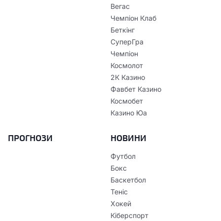
Вегас
Чемпіон Клаб
Беткінг
СуперГра
Чемпіон
Космолот
2К Казино
Фавбет Казино
Космобет
Казино Юа
ПРОГНОЗИ
НОВИНИ
Футбол
Бокс
Баскетбол
Теніс
Хокей
Кіберспорт