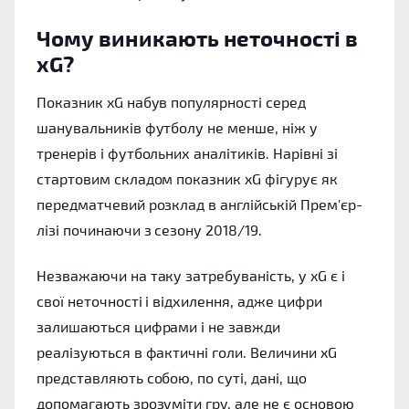
Чому виникають неточності в
xG?
Показник xG набув популярності серед
шанувальників футболу не менше, ніж у
тренерів і футбольних аналітиків. Нарівні зі
стартовим складом показник xG фігурує як
передматчевий розклад в англійській Прем'єр-
лізі починаючи з сезону 2018/19.
Незважаючи на таку затребуваність, у xG є і
свої неточності і відхилення, адже цифри
залишаються цифрами і не завжди
реалізуються в фактичні голи. Величини xG
представляють собою, по суті, дані, що
допомагають зрозуміти гру, але не є основою