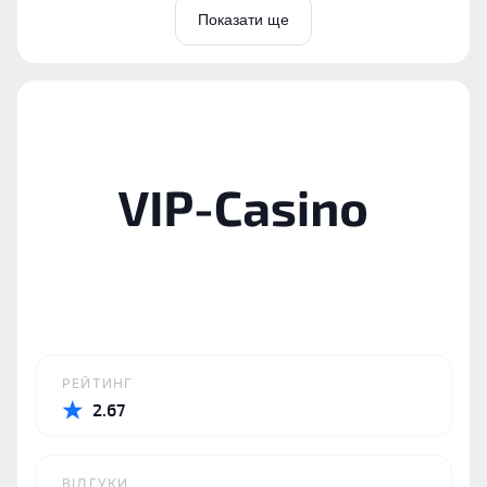
Показати ще
РЕЙТИНГ
2.67
ВІДГУКИ