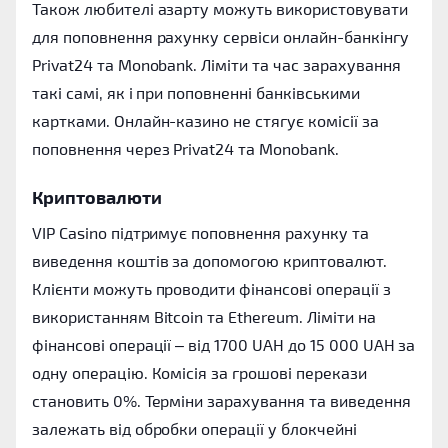
Також любителі азарту можуть використовувати
для поповнення рахунку сервіси онлайн-банкінгу
Privat24 та Monobank. Ліміти та час зарахування
такі самі, як і при поповненні банківськими
картками. Онлайн-казино не стягує комісії за
поповнення через Privat24 та Monobank.
Криптовалюти
VIP Casino підтримує поповнення рахунку та
виведення коштів за допомогою криптовалют.
Клієнти можуть проводити фінансові операції з
використанням Bitcoin та Ethereum. Ліміти на
фінансові операції – від 1700 UAH до 15 000 UAH за
одну операцію. Комісія за грошові перекази
становить 0%. Терміни зарахування та виведення
залежать від обробки операції у блокчейні