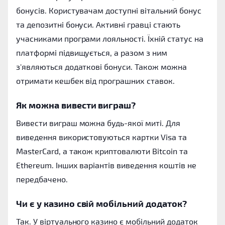
бонусів. Користувачам доступні вітальний бонус
та депозитні бонуси. Активні гравці стають
учасниками програми лояльності. Їхній статус на
платформі підвищується, а разом з ним
з'являються додаткові бонуси. Також можна
отримати кешбек від програшних ставок.
Як можна вивести виграш?
Вивести виграш можна будь-якої миті. Для
виведення використовуються картки Visa та
MasterCard, а також криптовалюти Bitcoin та
Ethereum. Інших варіантів виведення коштів не
передбачено.
Чи є у казино свій мобільний додаток?
Так. У віртуального казино є мобільний додаток