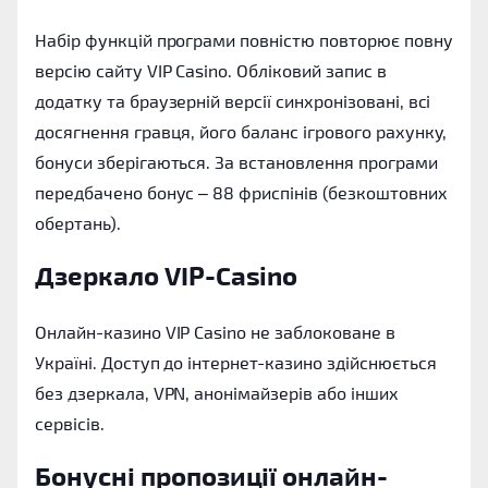
Набір функцій програми повністю повторює повну
версію сайту VIP Casino. Обліковий запис в
додатку та браузерній версії синхронізовані, всі
досягнення гравця, його баланс ігрового рахунку,
бонуси зберігаються. За встановлення програми
передбачено бонус – 88 фриспінів (безкоштовних
обертань).
Дзеркало VIP-Casino
Онлайн-казино VIP Casino не заблоковане в
Україні. Доступ до інтернет-казино здійснюється
без дзеркала, VPN, анонімайзерів або інших
сервісів.
Бонусні пропозиції онлайн-