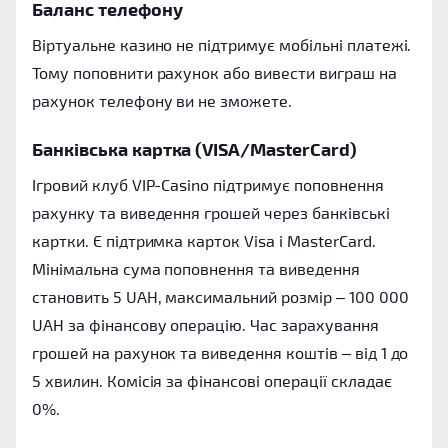
Баланс телефону
Віртуальне казино не підтримує мобільні платежі.
Тому поповнити рахунок або вивести виграш на
рахунок телефону ви не зможете.
Банківська картка (VISA/MasterCard)
Ігровий клуб VIP-Casino підтримує поповнення
рахунку та виведення грошей через банківські
картки. Є підтримка карток Visa і MasterCard.
Мінімальна сума поповнення та виведення
становить 5 UAH, максимальний розмір – 100 000
UAH за фінансову операцію. Час зарахування
грошей на рахунок та виведення коштів – від 1 до
5 хвилин. Комісія за фінансові операції складає
0%.