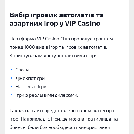
Вибір ігрових автоматів та
азартних ігор у VIP Casino
Платформа VIP Casino Club пропонує гравцям
понад 1000 видів ігор та ігрових автоматів.
Користувачам доступні такі види ігор:
Слоти.
Джекпот гри.
Настільні ігри.
Ігри з реальними дилерами.
Також на сайті представлено окремі категорії
ігор. Наприклад, є ігри, де можна грати лише на
бонусні бали без необхідності використання