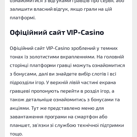
ознайомитися з відгуками гравців про сервіс або
залишити власний відгук, якщо грали на цій
платформі.
Офіційний сайт VIP-Casino
Офіційний сайт VIP-Casino зроблений у темних
тонах із золотистими вкрапленнями. На головній
сторінці платформи гравці можуть ознайомитися
з бонусами, далі ви знайдете вибір слотів і всі
підрозділи ігор. У верхній лівій частині екрана
гравцеві пропонують перейти в розділ ігор, а
також детальніше ознайомитись з бонусами та
акціями. Тут же представлено меню для
завантаження програми на смартфон або
планшет, зв'язки зі службою технічної підтримки
тощо.