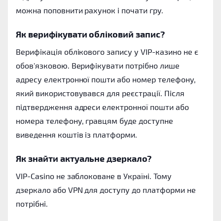
можна поповнити рахунок і почати гру.
Як верифікувати обліковий запис?
Верифікація облікового запису у VIP-казино не є
обов'язковою. Верифікувати потрібно лише
адресу електронної пошти або номер телефону,
який використовувався для реєстрації. Після
підтвердження адреси електронної пошти або
номера телефону, гравцям буде доступне
виведення коштів із платформи.
Як знайти актуальне дзеркало?
VIP-Casino не заблоковане в Україні. Тому
дзеркало або VPN для доступу до платформи не
потрібні.