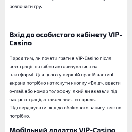
розпочати гру.
Вхід до особистого кабінету VIP-
Casino
Перед тим, як почати грати в VIP-Сasino після
реєстрації, потрібно авторизуватися на
платформі. Для цього у верхній правій частині
екрана потрібно натиснути кнопку «Вхід», ввести
e-mail або номер телефону, який ви вказали під
час реєстрації, а також ввести пароль.
Підтверджувати вхід до облікового запису теж не
потрібно.
Мобільний додаток VIP-Casino