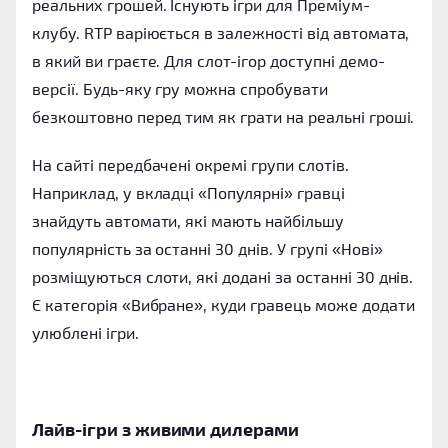
реальних грошей. Існують ігри для Преміум-
клубу. RTP варіюється в залежності від автомата,
в який ви граєте. Для слот-ігор доступні демо-
версії. Будь-яку гру можна спробувати
безкоштовно перед тим як грати на реальні гроші.
На сайті передбачені окремі групи слотів.
Наприклад, у вкладці «Популярні» гравці
знайдуть автомати, які мають найбільшу
популярність за останні 30 днів. У групі «Нові»
розміщуються слоти, які додані за останні 30 днів.
Є категорія «Вибране», куди гравець може додати
улюблені ігри.
Лайв-ігри з живими дилерами