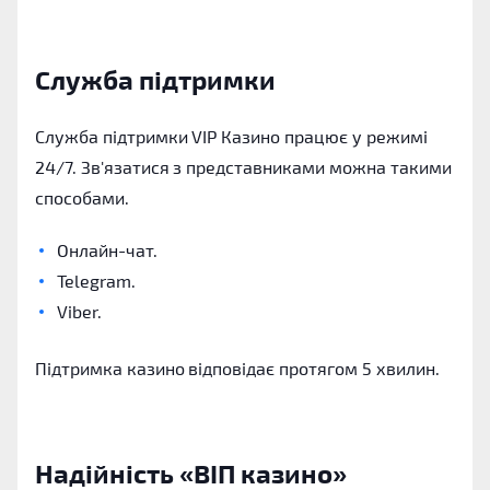
Служба підтримки
Служба підтримки VIP Казино працює у режимі
24/7. Зв'язатися з представниками можна такими
способами.
Онлайн-чат.
Telegram.
Viber.
Підтримка казино відповідає протягом 5 хвилин.
Надійність «ВІП казино»