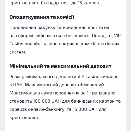
криптовалют. Стандартно – до 15 хвилин.
Оподаткування та комісії
Поповнення рахунку та виведення коштів на
платформі здійснюються без комісії. Понад те, VIP
Casino онлайн-казино покриває комісії платіжних
систем.
Мінімальний та максимальний депозит
Розмір мінімального депозиту VIP Casino складає
5 UAH. Максимальний депозит обмежений.
Максимальна сума поповнення за 1 транзакцію
становить 100 000 UAH для банківських карток та
сервісів онлайн-банкінгу, та 15 000 UAH для
криптовалют.