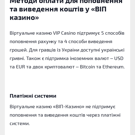
Методи оплати для поповнення
та виведення коштів у «ВІП
казино»
Віртуальне казино VIP Сasino підтримує 5 способів
поповнення рахунку та 4 способи виведення
грошей. Для гравців із України доступні українські
гривні. Також є підтримка іноземних валют – USD
та EUR та двох криптовалют – Bitcoin та Ethereum.
Платіжні системи
Віртуальне казино «ВІП-Казино» не підтримує
поповнення та виведення коштів через платіжні
системи.