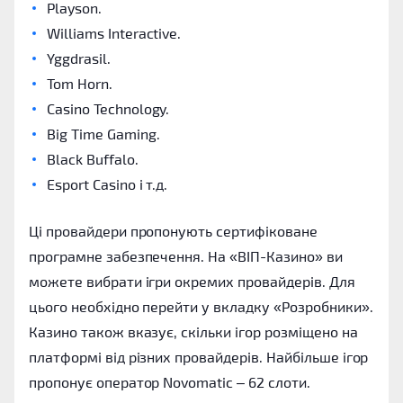
Playson.
Williams Interactive.
Yggdrasil.
Tom Horn.
Casino Technology.
Big Time Gaming.
Black Buffalo.
Esport Casino і т.д.
Ці провайдери пропонують сертифіковане
програмне забезпечення. На «ВІП-Казино» ви
можете вибрати ігри окремих провайдерів. Для
цього необхідно перейти у вкладку «Розробники».
Казино також вказує, скільки ігор розміщено на
платформі від різних провайдерів. Найбільше ігор
пропонує оператор Novomatic – 62 слоти.