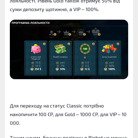
лояльності. Рівень Gold також отримує 50% від
суми депозиту щотижня, а VIP – 100%.
Для переходу на статус Classiс потрібно
накопичити 100 CP, для Gold – 1000 CP, для VIP – 10
000.
Таким чином, бонусну політику в Riobet не можна