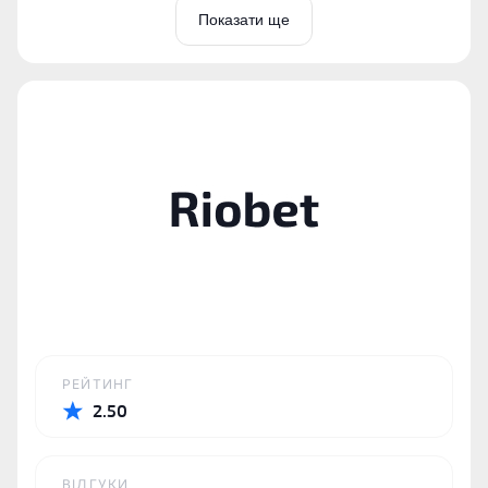
Показати ще
РЕЙТИНГ
2.50
ВІДГУКИ