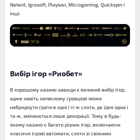
Netent, Igrosoft, Playson, Microgaming, Quickspin і
інші.
Вибір ігор «Риобет»
В хорошому казино завжди є великий вибір ігор,
адже навіть запеклому гравцеві може
набриднути грати в одні і ті ж слоти, де ідея одна і
та ж, змінюються лише декорації. Тому в будь-
якому казино є багато різних ігор, включаючи
класичні ігрові автомати, слоти зі свіжими