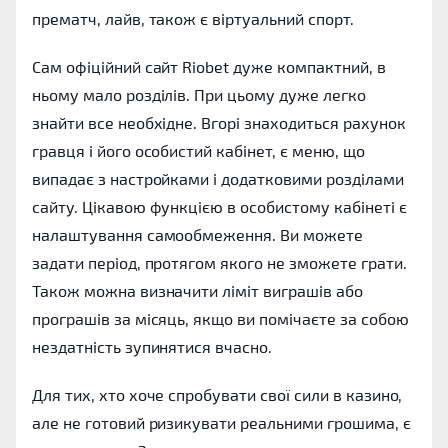
прематч, лайв, також є віртуальний спорт.
Сам офіційний сайт Riobet дуже компактний, в
ньому мало розділів. При цьому дуже легко
знайти все необхідне. Вгорі знаходиться рахунок
гравця і його особистий кабінет, є меню, що
випадає з настройками і додатковими розділами
сайту. Цікавою функцією в особистому кабінеті є
налаштування самообмеження. Ви можете
задати період, протягом якого не зможете грати.
Також можна визначити ліміт виграшів або
програшів за місяць, якщо ви помічаєте за собою
нездатність зупинятися вчасно.
Для тих, хто хоче спробувати свої сили в казино,
але не готовий ризикувати реальними грошима, є