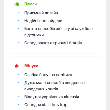
Плюси
Приємний дизайн.
Надійні провайдери.
Багато способів зв'язку зі службою
підтримки.
Серед валют є гривня і біткоін.
Мінуси
Слабка бонусна політика.
Дуже мало способів введення і
виведення коштів.
Відсутня українська ліцензія
Середня кількість ігор.