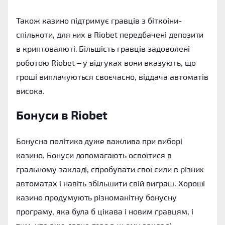
Також казино підтримує гравців з біткоіни-
спільноти, для них в Riobet передбачені депозити
в криптовалюті. Більшість гравців задоволені
роботою Riobet – у відгуках вони вказують, що
гроші виплачуються своєчасно, віддача автоматів
висока.
Бонуси в Riobet
Бонусна політика дуже важлива при виборі
казино. Бонуси допомагають освоїтися в
гральному закладі, спробувати свої сили в різних
автоматах і навіть збільшити свій виграш. Хороші
казино продумують різноманітну бонусну
програму, яка була б цікава і новим гравцям, і