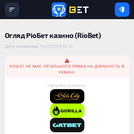
Огляд РіоБет казино (RioBet)
Дата оновлення: 15.07.2025 13:15
РІОБЕТ НЕ МАЄ ЛЕГАЛЬНОГО ПРАВА НА ДІЯЛЬНІСТЬ В
УКРАЇНІ.
ОФІЦІЙНІ КАЗИНО: