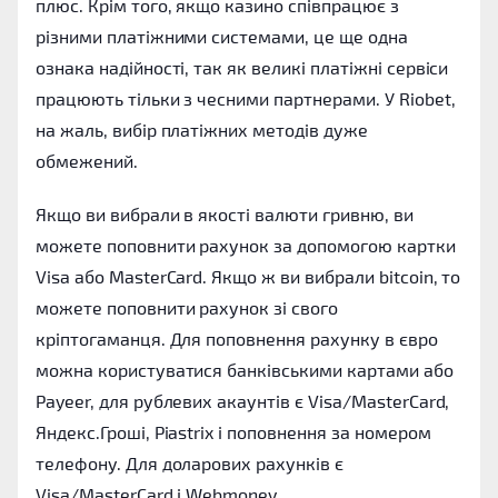
плюс. Крім того, якщо казино співпрацює з
різними платіжними системами, це ще одна
ознака надійності, так як великі платіжні сервіси
працюють тільки з чесними партнерами. У Riobet,
на жаль, вибір платіжних методів дуже
обмежений.
Якщо ви вибрали в якості валюти гривню, ви
можете поповнити рахунок за допомогою картки
Visa або MasterCard. Якщо ж ви вибрали bitcoin, то
можете поповнити рахунок зі свого
кріптогаманця. Для поповнення рахунку в євро
можна користуватися банківськими картами або
Payeer, для рублевих акаунтів є Visa/MasterCard,
Яндекс.Гроші, Piastrix і поповнення за номером
телефону. Для доларових рахунків є
Visa/MasterCard і Webmoney.