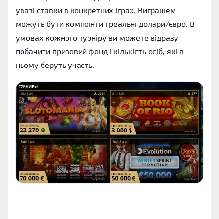
увазі ставки в конкретних іграх. Виграшем
можуть бути компоінти і реальні долари/євро. В
умовах кожного турніру ви можете відразу
побачити призовий фонд і кількість осіб, які в
ньому беруть участь.