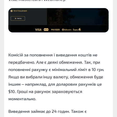
Комісій за поповнення і виведення коштів не
передбачено. Але є деякі обмеження. Так, при
поповненні рахунку є мінімальний ліміт в 10 грн.
Якщо ви вибрали іншу валюту, обмеження буде
іншим – наприклад, для доларових рахунків це
$10. Гроші на рахунок зараховуються
моментально.
Виведення займає до 24 годин. Також є