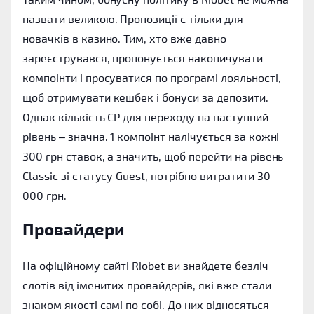
назвати великою. Пропозиції є тільки для
новачків в казино. Тим, хто вже давно
зареєструвався, пропонується накопичувати
компоінти і просуватися по програмі лояльності,
щоб отримувати кешбек і бонуси за депозити.
Однак кількість СР для переходу на наступний
рівень – значна. 1 компоінт налічується за кожні
300 грн ставок, а значить, щоб перейти на рівень
Classic зі статусу Guest, потрібно витратити 30
000 грн.
Провайдери
На офіційному сайті Riobet ви знайдете безліч
слотів від іменитих провайдерів, які вже стали
знаком якості самі по собі. До них відносяться