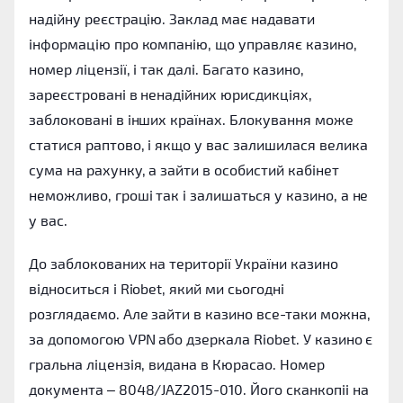
надійну реєстрацію. Заклад має надавати
інформацію про компанію, що управляє казино,
номер ліцензії, і так далі. Багато казино,
зареєстровані в ненадійних юрисдикціях,
заблоковані в інших країнах. Блокування може
статися раптово, і якщо у вас залишилася велика
сума на рахунку, а зайти в особистий кабінет
неможливо, гроші так і залишаться у казино, а не
у вас.
До заблокованих на території України казино
відноситься і Riobet, який ми сьогодні
розглядаємо. Але зайти в казино все-таки можна,
за допомогою VPN або дзеркала Riobet. У казино є
гральна ліцензія, видана в Кюрасао. Номер
документа – 8048/JAZ2015-010. Його сканкопіі на