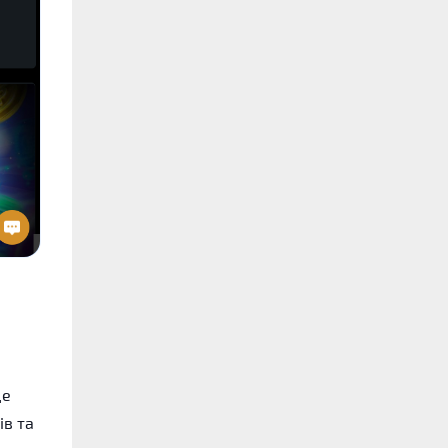
це
ів та