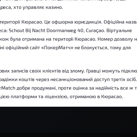
реса, хто управляє казино.
території Кюрасао. Це офшорна юрисдикція. Офіційна назв
реса: Schout Bij Nacht Doormanweg 40, Curaçao. Віртуальне
 також була отримана на території Кюрасао. Номер дозволу 
їні офіційний сайт «ПокерМатч» не блокується, тому для
вих записів своїх клієнтів від злому. Гравці можуть підкл
адіжки коштів через несанкціонований доступ третіх осіб.
rMatch добре продумані, проте оцінка за надійність все ж 
цією платформи та ліцензією, отриманою в Кюрасао.