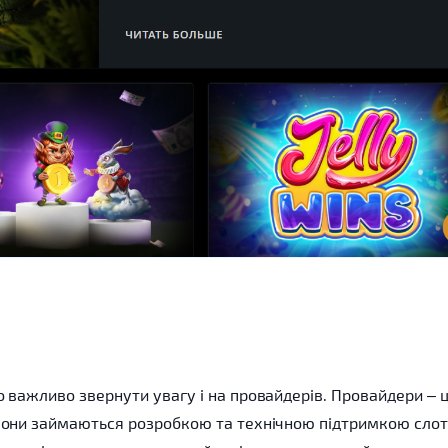
 важливо звернути увагу і на провайдерів. Провайдери – 
Вони займаються розробкою та технічною підтримкою слот