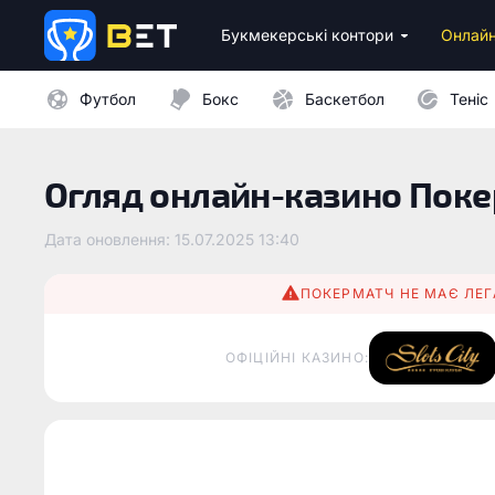
Букмекерські контори
Онлайн
Ліцензійні букмекери України
Бездепозитні бонуси 
Казино з мінімальни
Футбол
Бокс
Баскетбол
Теніс
Огляд онлайн-казино Поке
Дата оновлення: 15.07.2025 13:40
ПОКЕРМАТЧ НЕ МАЄ ЛЕГА
ОФІЦІЙНІ КАЗИНО: