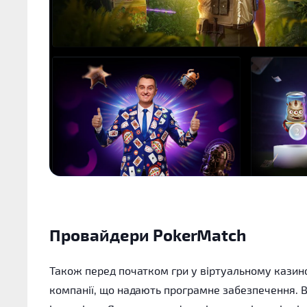
Провайдери PokerMatch
Також перед початком гри у віртуальному казино
компанії, що надають програмне забезпечення. 