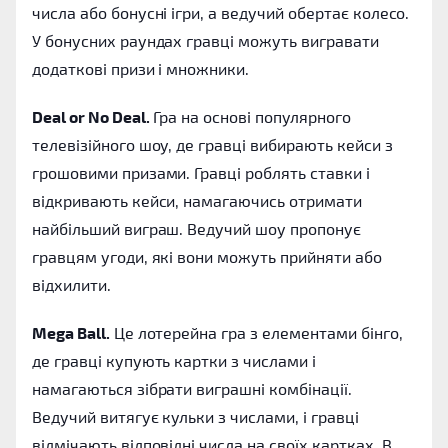
числа або бонусні ігри, а ведучий обертає колесо.
У бонусних раундах гравці можуть вигравати
додаткові призи і множники.
Deal or No Deal.
Гра на основі популярного
телевізійного шоу, де гравці вибирають кейси з
грошовими призами. Гравці роблять ставки і
відкривають кейси, намагаючись отримати
найбільший виграш. Ведучий шоу пропонує
гравцям угоди, які вони можуть прийняти або
відхилити.
Mega Ball.
Це лотерейна гра з елементами бінго,
де гравці купують картки з числами і
намагаються зібрати виграшні комбінації.
Ведучий витягує кульки з числами, і гравці
відмічають відповідні числа на своїх картках. В