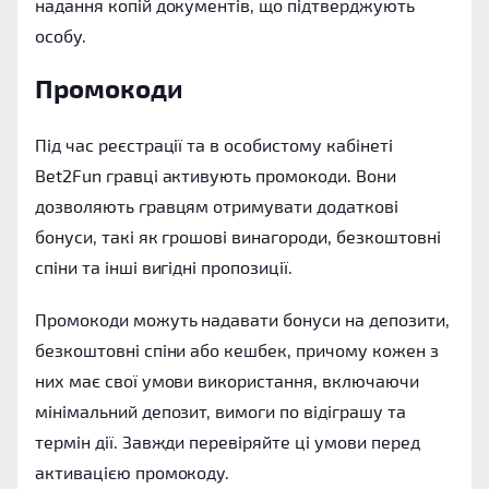
надання копій документів, що підтверджують
особу.
Промокоди
Під час реєстрації та в особистому кабінеті
Bet2Fun гравці активують промокоди. Вони
дозволяють гравцям отримувати додаткові
бонуси, такі як грошові винагороди, безкоштовні
спіни та інші вигідні пропозиції.
Промокоди можуть надавати бонуси на депозити,
безкоштовні спіни або кешбек, причому кожен з
них має свої умови використання, включаючи
мінімальний депозит, вимоги по відіграшу та
термін дії. Завжди перевіряйте ці умови перед
активацією промокоду.