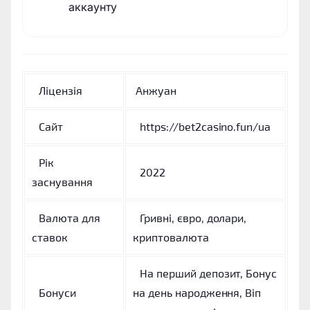
аккаунту
Ліцензія
Анжуан
Сайт
https://bet2casino.fun/ua
Рік
2022
заснування
Валюта для
Гривні, євро, долари,
ставок
криптовалюта
На перший депозит, Бонус
Бонуси
на день народження, Віп