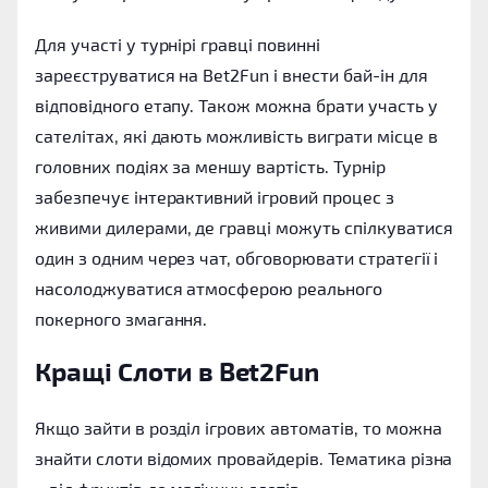
Для участі у турнірі гравці повинні
зареєструватися на Bet2Fun і внести бай-ін для
відповідного етапу. Також можна брати участь у
сателітах, які дають можливість виграти місце в
головних подіях за меншу вартість. Турнір
забезпечує інтерактивний ігровий процес з
живими дилерами, де гравці можуть спілкуватися
один з одним через чат, обговорювати стратегії і
насолоджуватися атмосферою реального
покерного змагання.
Кращі Слоти в Bet2Fun
Якщо зайти в розділ ігрових автоматів, то можна
знайти слоти відомих провайдерів. Тематика різна