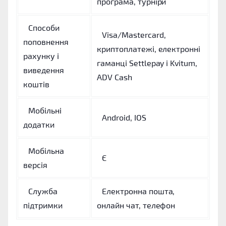
програма, турніри
Способи
Visa/Mastercard,
поповнення
криптоплатежі, електронні
рахунку і
гаманці Settlepay і Kvitum,
виведення
ADV Cash
коштів
Мобільні
Android, IOS
додатки
Мобільна
Є
версія
Служба
Електронна пошта,
підтримки
онлайн чат, телефон