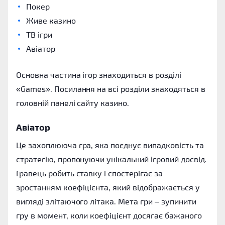
Покер
Живе казино
ТВ ігри
Авіатор
Основна частина ігор знаходиться в розділі
«Games». Посилання на всі розділи знаходяться в
головній панелі сайту казино.
Авіатор
Це захоплююча гра, яка поєднує випадковість та
стратегію, пропонуючи унікальний ігровий досвід.
Гравець робить ставку і спостерігає за
зростанням коефіцієнта, який відображається у
вигляді злітаючого літака. Мета гри – зупинити
гру в момент, коли коефіцієнт досягає бажаного