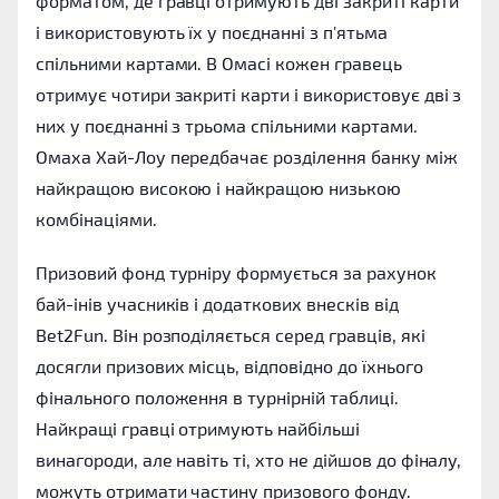
форматом, де гравці отримують дві закриті карти
і використовують їх у поєднанні з п'ятьма
спільними картами. В Омасі кожен гравець
отримує чотири закриті карти і використовує дві з
них у поєднанні з трьома спільними картами.
Омаха Хай-Лоу передбачає розділення банку між
найкращою високою і найкращою низькою
комбінаціями.
Призовий фонд турніру формується за рахунок
бай-інів учасників і додаткових внесків від
Bet2Fun. Він розподіляється серед гравців, які
досягли призових місць, відповідно до їхнього
фінального положення в турнірній таблиці.
Найкращі гравці отримують найбільші
винагороди, але навіть ті, хто не дійшов до фіналу,
можуть отримати частину призового фонду.