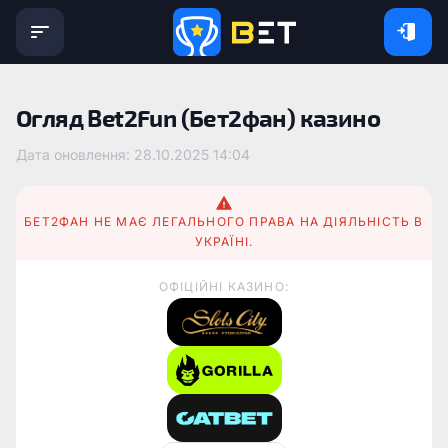
Огляд Bet2Fun (Бет2фан) казино
Дата оновлення: 28.10.2025 14:04
БЕТ2ФАН НЕ МАЄ ЛЕГАЛЬНОГО ПРАВА НА ДІЯЛЬНІСТЬ В
УКРАЇНІ.
ОФІЦІЙНІ КАЗИНО: