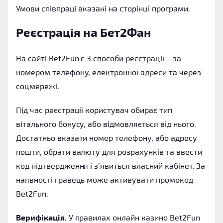
Умови співпраці вказані на сторінці програми.
Реєстрація на Бет2Фан
На сайті Bet2Fun є 3 способи реєстрації – за
номером телефону, електронної адреси та через
соцмережі.
Під час реєстрації користувач обирає тип
вітального бонусу, або відмовляється від нього.
Достатньо вказати номер телефону, або адресу
пошти, обрати валюту для розрахунків та ввести
код підтвердження і з’явиться власний кабінет. За
наявності гравець може активувати промокод
Bet2Fun.
Верифікація.
У правилах онлайн казино Bet2Fun