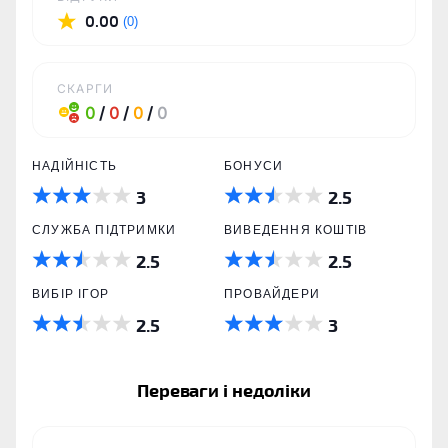
0.00
(0)
CКАРГИ
0
/
0
/
0
/
0
НАДІЙНІСТЬ
БОНУСИ
3
2.5
СЛУЖБА ПІДТРИМКИ
ВИВЕДЕННЯ КОШТІВ
2.5
2.5
ВИБІР ІГОР
ПРОВАЙДЕРИ
2.5
3
Переваги і недоліки