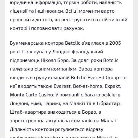
юридична інформація, термін роботи, наявність
ліцензії та інші нюанси. Всі ці моменти варто
прояснити до того, як реєструватися в тій чи іншій
конторі і поповнювати рахунок.
Букмекерська контора Betclic з'явилася в 2005
році. Її заснував у Лондоні французький
підприємець Ніколя Беро. За довгі роки Betclic
належала різним компаніям. Зараз контора
входить в групу компаній Betclic Everest Group – в
неї входять також Everest, Bet-at-home, Expekt,
Monte Carlo Casino. У компанії є багато офісів: в
Лондоні, Римі, Парижі, на Мальті та в Гібралтарі.
Штаб-квартира знаходиться в Бордо, а
зареєстрована актуальна компанія на Мальті.
Діяльність контори регулюється відразу
декількома ліцензіями, виданими на Мальті, в