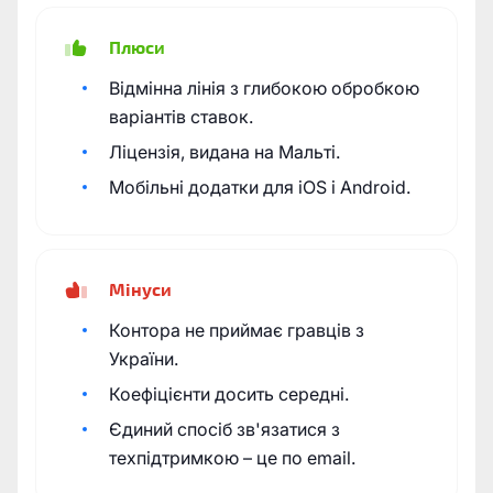
Плюси
Відмінна лінія з глибокою обробкою
варіантів ставок.
Ліцензія, видана на Мальті.
Мобільні додатки для iOS і Android.
Мінуси
Контора не приймає гравців з
України.
Коефіцієнти досить середні.
Єдиний спосіб зв'язатися з
техпідтримкою – це по email.