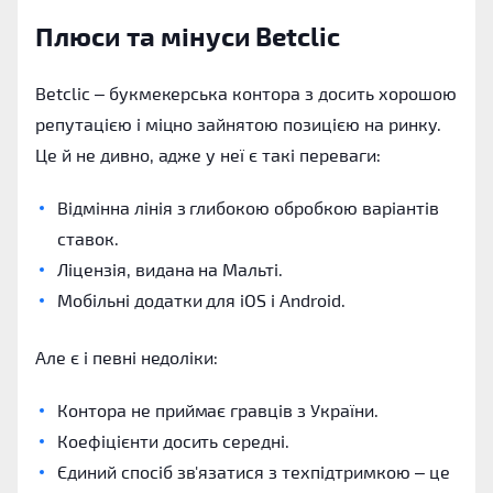
Плюси та мінуси Betclic
Betclic – букмекерська контора з досить хорошою
репутацією і міцно зайнятою позицією на ринку.
Це й не дивно, адже у неї є такі переваги:
Відмінна лінія з глибокою обробкою варіантів
ставок.
Ліцензія, видана на Мальті.
Мобільні додатки для iOS і Android.
Але є і певні недоліки:
Контора не приймає гравців з України.
Коефіцієнти досить середні.
Єдиний спосіб зв'язатися з техпідтримкою – це