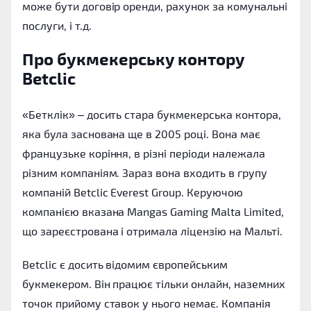
може бути договір оренди, рахунок за комунальні
послуги, і т.д.
Про букмекерську контору
Betclic
«Бетклік» – досить стара букмекерська контора,
яка була заснована ще в 2005 році. Вона має
французьке коріння, в різні періоди належала
різним компаніям. Зараз вона входить в групу
компаній Betclic Everest Group. Керуючою
компанією вказана Mangas Gaming Malta Limited,
що зареєстрована і отримала ліцензію на Мальті.
Betclic є досить відомим європейським
букмекером. Він працює тільки онлайн, наземних
точок прийому ставок у нього немає. Компанія