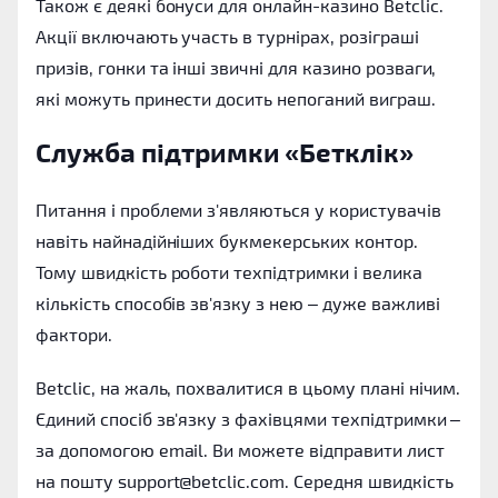
Також є деякі бонуси для онлайн-казино Betclic.
Акції включають участь в турнірах, розіграші
призів, гонки та інші звичні для казино розваги,
які можуть принести досить непоганий виграш.
Служба підтримки «Бетклік»
Питання і проблеми з'являються у користувачів
навіть найнадійніших букмекерських контор.
Тому швидкість роботи техпідтримки і велика
кількість способів зв'язку з нею – дуже важливі
фактори.
Betclic, на жаль, похвалитися в цьому плані нічим.
Єдиний спосіб зв'язку з фахівцями техпідтримки –
за допомогою email. Ви можете відправити лист
на пошту
support@betclic.com
. Середня швидкість