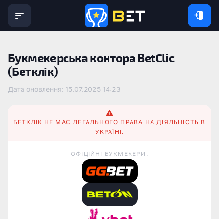
Букмекерська контора BetClic
(Бетклік)
Дата оновлення: 15.07.2025 14:23
БЕТКЛІК НЕ МАЄ ЛЕГАЛЬНОГО ПРАВА НА ДІЯЛЬНІСТЬ В
УКРАЇНІ.
ОФІЦІЙНІ БУКМЕКЕРИ: