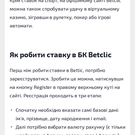
Крім ставок на спорт, на офіційному сайті Betclic
можна також спробувати удачу в віртуальному
казино, зігравши в рулетку, покер або ігрові
автомати.
Як робити ставку в БК Betclic
Перш ніж робити ставки в Betlic, потрібно
зареєструватися. Зробити це можна, натиснувши
на кнопку Register в правому верхньому куті на
сайті. Реєстрація проходить в три етапи:
Спочатку необхідно вказати самі базові дані:
ім'я, прізвище, дату народження і email.
Далі потрібно вибрати валюту рахунку (є тільки