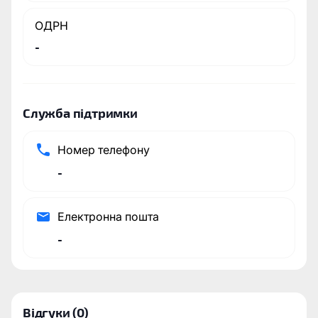
ОДРН
-
Служба підтримки
Номер телефону
-
Електронна пошта
-
Відгуки
(0)