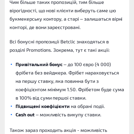
Чим більше таких пропозицій, тим більше
вірогідності, що нові клієнти виберуть саме цю
букмекерську контору, а старі – залишаться вірні
конторі, де вони зареєстровані.
Всі бонусні пропозиції Betclic знаходяться в
розділі Promotions. Зокрема, тут є такі акції:
Привітальний бонус
– до 100 євро (4 000)
фрібета без вейджера. Фрібет нараховується
на першу ставку, яка повинна бути з
коефіцієнтом мінімум 1.50. Фрібетом буде сума
в 100% від суми першої ставки.
Підвищені коефіцієнти
на обрані події.
Cash out
– можливість викупу ставки.
Також зараз проходить акція - можливість