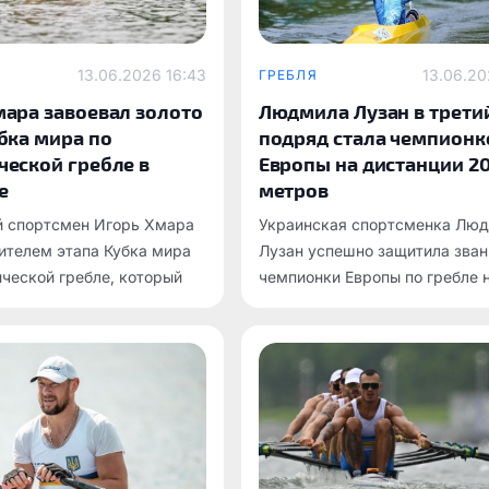
13.06.2026 16:43
13.06.20
ГРЕБЛЯ
мара завоевал золото
Людмила Лузан в трети
бка мира по
подряд стала чемпионк
ческой гребле в
Европы на дистанции 2
е
метров
й спортсмен Игорь Хмара
Украинская спортсменка Лю
ителем этапа Кубка мира
Лузан успешно защитила зван
ческой гребле, который
чемпионки Европы по гребле 
 болгарском Пловдиве.
каноэ-одиночке на дистанции
метров.