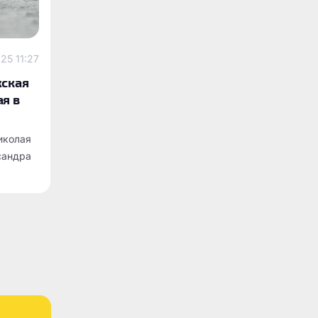
25 11:27
жская
я в
иколая
сандра
рных
а-2025
шестом