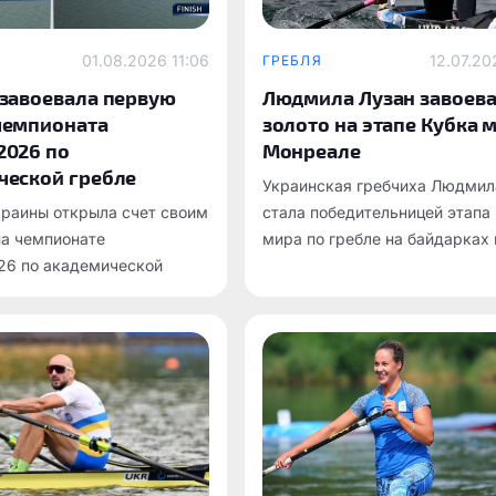
01.08.2026 11:06
12.07.20
ГРЕБЛЯ
 завоевала первую
Людмила Лузан завоев
чемпионата
золото на этапе Кубка 
2026 по
Монреале
ческой гребле
Украинская гребчиха Людмил
краины открыла счет своим
стала победительницей этапа
на чемпионате
мира по гребле на байдарках 
26 по академической
который завершился в канад
Монреале.