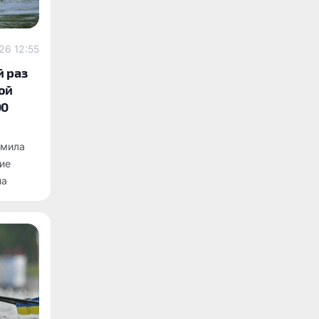
26 12:55
й раз
ой
00
дмила
ие
на
 200