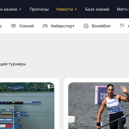
н казино
Прогнозы
Новости
База знаний
Матч-
ино
нусы за регистрацию
ным депозитом
с
Хоккей
Киберспорт
Волейбол
ящие турниры