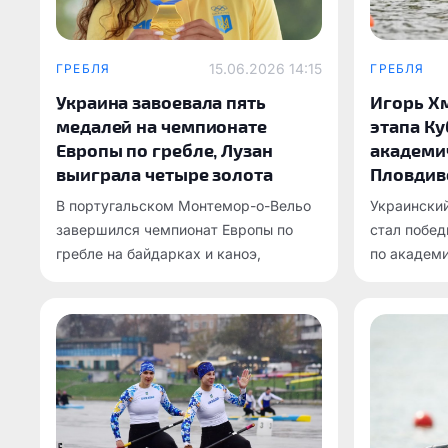
15.06.2026 14:15
ГРЕБЛЯ
ГРЕБЛЯ
Украина завоевала пять
Игорь Х
медалей на чемпионате
этапа Ку
Европы по гребле, Лузан
академи
выиграла четыре золота
Пловдив
В португальском Монтемор-о-Вельо
Украински
завершился чемпионат Европы по
стал побед
гребле на байдарках и каноэ,
по академи
который проходил с 11 по 14 июня.
проходит в