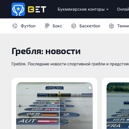
Букмекерские конторы
Онлай
Лицензионные букмекеры Украины
Лучшие провайдеры каз
Бездепозитные бо
Казино с минималь
Футбол
Бокс
Баскетбол
Тенни
Гребля: новости
Гребля. Последние новости спортивной гребли и предсто