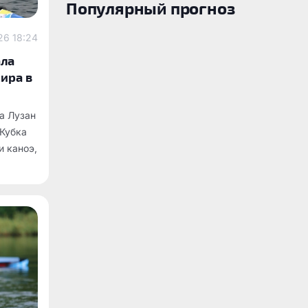
Популярный прогноз
26 18:24
ала
мира в
а Лузан
 Кубка
и каноэ,
ском