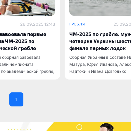
26.09.2025 12:43
25.09.20
ГРЕБЛЯ
 завоевала первые
ЧМ-2025 по гребле: му
на ЧМ-2025 по
четверка Украины шеста
ческой гребле
финале парных лодок
 сборная завоевала
Сборная Украины в составе Н
дали чемпионата
Мазура, Юрия Иванова, Алек
по академической гребле,
Надтоки и Ивана Довгодько
оходит в Шанхае.
завершила финал мужских па
четверок на чемпионате мир
по академической гребле на 
1
месте.