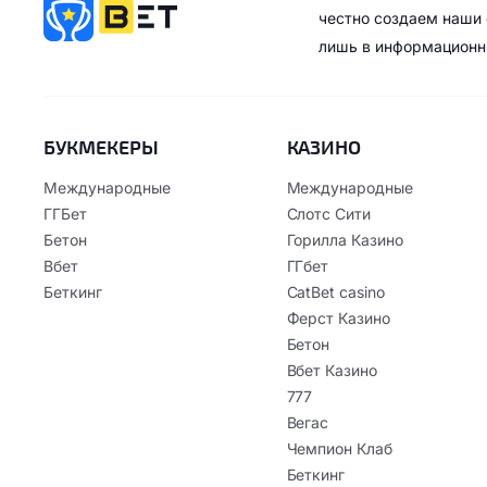
честно создаем наши 
лишь в информационн
БУКМЕКЕРЫ
КАЗИНО
Международные
Международные
ГГБет
Слотс Сити
Бетон
Горилла Казино
Вбет
ГГбет
Беткинг
CatBet casino
Ферст Казино
Бетон
Вбет Казино
777
Вегас
Чемпион Клаб
Беткинг