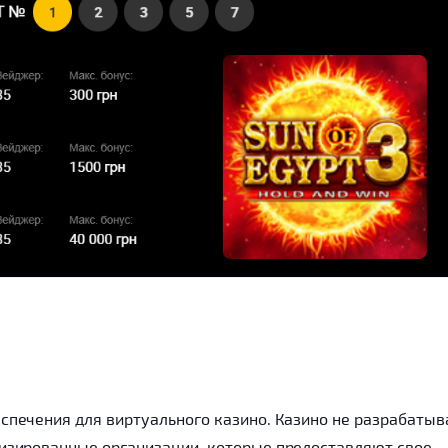
спечения для виртуального казино. Казино не разрабаты
изированные организации, которые предоставляют свое