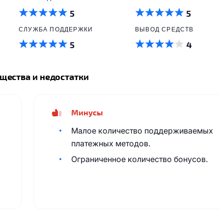
5
5
СЛУЖБА ПОДДЕРЖКИ
ВЫВОД СРЕДСТВ
5
4
щества и недостатки
Минусы
Малое количество поддерживаемых
платежных методов.
Ограниченное количество бонусов.