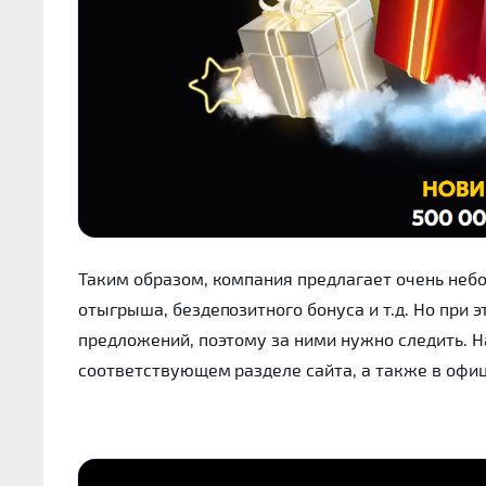
Таким образом, компания предлагает очень небо
отыгрыша, бездепозитного бонуса и т.д. Но при 
предложений, поэтому за ними нужно следить. Н
соответствующем разделе сайта, а также в офиц