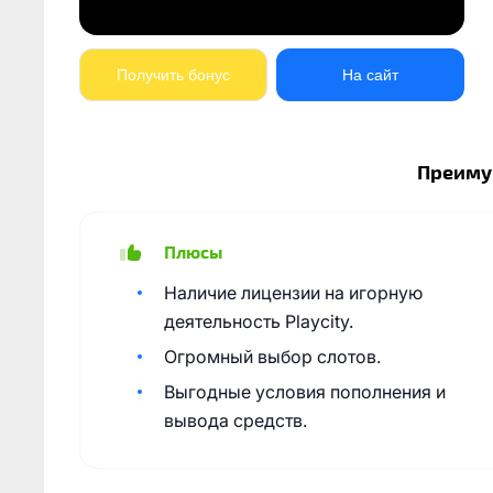
Получить бонус
На сайт
Преиму
Плюсы
Наличие лицензии на игорную
деятельность Playcity.
Огромный выбор слотов.
Выгодные условия пополнения и
вывода средств.