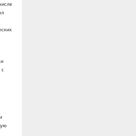
числе
ыл
еских
ки
 с
и
ную