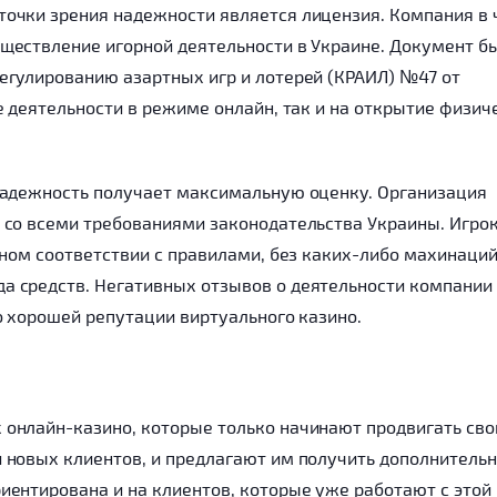
точки зрения надежности является лицензия. Компания в 
уществление игорной деятельности в Украине. Документ б
егулированию азартных игр и лотерей (КРАИЛ) №47 от
е деятельности в режиме онлайн, так и на открытие физич
 надежность получает максимальную оценку. Организация
 со всеми требованиями законодательства Украины. Игро
лном соответствии с правилами, без каких-либо махинаций
а средств. Негативных отзывов о деятельности компании
о хорошей репутации виртуального казино.
 онлайн-казино, которые только начинают продвигать сво
и новых клиентов, и предлагают им получить дополнитель
иентирована и на клиентов, которые уже работают с этой