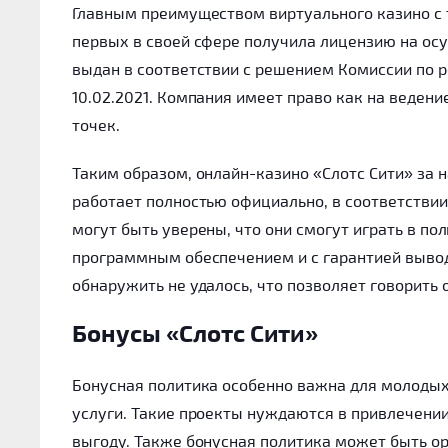
Главным преимуществом виртуального казино с 
первых в своей сфере получила лицензию на ос
выдан в соответствии с решением Комиссии по р
10.02.2021. Компания имеет право как на ведени
точек.
Таким образом, онлайн-казино «Слотс Сити» за
работает полностью официально, в соответствии
могут быть уверены, что они смогут играть в по
программным обеспечением и с гарантией вывод
обнаружить не удалось, что позволяет говорить 
Бонусы «Слотс Сити»
Бонусная политика особенно важна для молодых
услуги. Такие проекты нуждаются в привлечени
выгоду. Также бонусная политика может быть ор