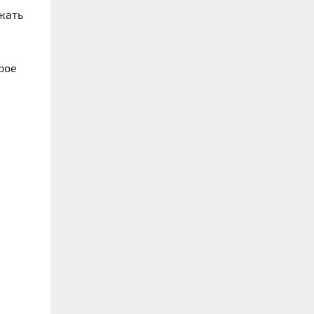
жать
орое