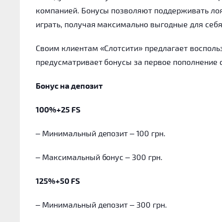
компанией. Бонусы позволяют поддерживать лоя
играть, получая максимально выгодные для себя
Своим клиентам «Слотсити» предлагает воспол
предусматривает бонусы за первое пополнение с
Бонус на депозит
100%+25 FS
– Минимальный депозит – 100 грн.
– Максимальный бонус – 300 грн.
125%+50 FS
– Минимальный депозит – 300 грн.