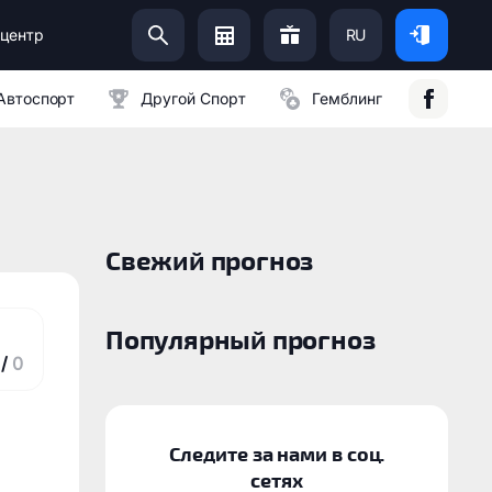
центр
RU
Помоги Украинской Армии:
Автоспорт
Другой Спорт
Гемблинг
Свежий прогноз
Популярный прогноз
/
0
Следите за нами в соц.
сетях