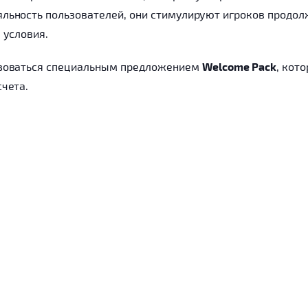
льность пользователей, они стимулируют игроков продол
 условия.
ьзоваться специальным предложением
Welcome Pack
, кот
чета.