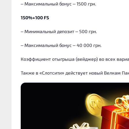
– Максимальный бонус – 1500 грн.
150%+100 FS
– Минимальный депозит – 500 грн.
– Максимальный бонус – 40 000 грн.
Коэффициент отыгрыша (вейджер) во всех вариа
Также в «Слотсити» действует новый Велкам Пак: