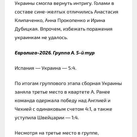
Украины смогла вернуть интригу. Голами в 
составе сине-желтых отличились Анастасия 
Клипаченко, Анна Прокопенко и Ирина 
Дубицкая. Впрочем, избежать поражения 
украинкам не удалось.
Евролига-2026. Группа А. 5-й тур 
Испания — Украина — 5:4.
По итогам группового этапа сборная Украины 
заняла третье место в квартете А. Ранее 
команда одержала победу над Англией и 
Чехией с одинаковым счетом 4:1, а также 
уступила Швейцарии — 1:4.
Несмотря на третье место в группе, 