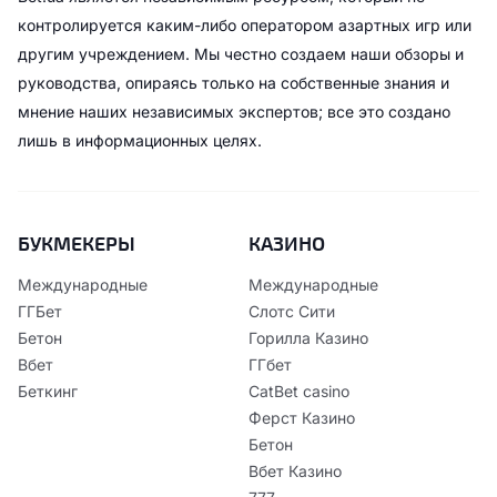
контролируется каким-либо оператором азартных игр или
другим учреждением. Мы честно создаем наши обзоры и
руководства, опираясь только на собственные знания и
мнение наших независимых экспертов; все это создано
лишь в информационных целях.
БУКМЕКЕРЫ
КАЗИНО
Международные
Международные
ГГБет
Слотс Сити
Бетон
Горилла Казино
Вбет
ГГбет
Беткинг
CatBet casino
Ферст Казино
Бетон
Вбет Казино