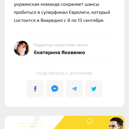
украинская команда сохраняет шансы 
пробиться в суперфинал Евролиги, который 
состоится в Виареджо с 8 по 13 сентября.
Редактор новостной ленты
Екатерина Яковенко
ПОДЕЛИТЕСЬ C ДРУЗЬЯМИ