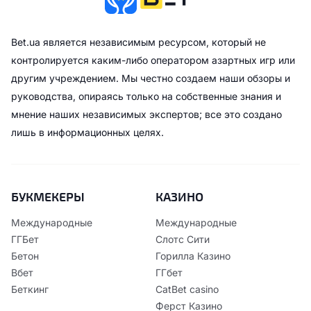
Bet.ua является независимым ресурсом, который не
контролируется каким-либо оператором азартных игр или
другим учреждением. Мы честно создаем наши обзоры и
руководства, опираясь только на собственные знания и
мнение наших независимых экспертов; все это создано
лишь в информационных целях.
БУКМЕКЕРЫ
КАЗИНО
Международные
Международные
ГГБет
Слотс Сити
Бетон
Горилла Казино
Вбет
ГГбет
Беткинг
CatBet casino
Ферст Казино