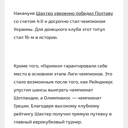
Накануне 
Шахтер уверенно победил Полтаву
со счетом 4:0 и досрочно стал чемпионом 
Украины. Для донецкого клуба этот титул 
стал 16-м в истории.
Кроме того, 
«Горняки»
 гарантировали себе 
место в основном этапе Лиги чемпионов. Это 
стало возможным после того, как Рейнджерс 
упустил шансы выиграть чемпионат 
Шотландии, а Олимпиакос — чемпионат 
Греции. Благодаря высокому клубному 
рейтингу Шахтер получил прямую путевку в 
главный еврокубковый турнир.