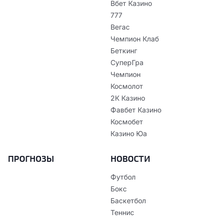
Вбет Казино
777
Вегас
Чемпион Клаб
Беткинг
СуперГра
Чемпион
Космолот
2К Казино
Фавбет Казино
Космобет
Казино Юа
ПРОГНОЗЫ
НОВОСТИ
Футбол
Бокс
Баскетбол
Теннис