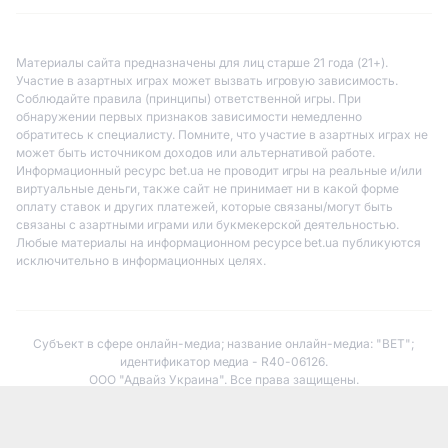
Материалы сайта предназначены для лиц старше 21 года (21+).
Участие в азартных играх может вызвать игровую зависимость.
Соблюдайте правила (принципы) ответственной игры. При
обнаружении первых признаков зависимости немедленно
обратитесь к специалисту. Помните, что участие в азартных играх не
может быть источником доходов или альтернативой работе.
Информационный ресурс bet.ua не проводит игры на реальные и/или
виртуальные деньги, также сайт не принимает ни в какой форме
оплату ставок и других платежей, которые связаны/могут быть
связаны с азартными играми или букмекерской деятельностью.
Любые материалы на информационном ресурсе bet.ua публикуются
исключительно в информационных целях.
Субъект в сфере онлайн-медиа; название онлайн-медиа: "BET";
идентификатор медиа - R40-06126.
ООО "Адвайз Украина". Все права защищены.
Адрес: 02094, г. Киев, бульв. Верховной Рады, 22
Телефон: +380 66 048 73 97
Электронная почта:
pr@bet.ua