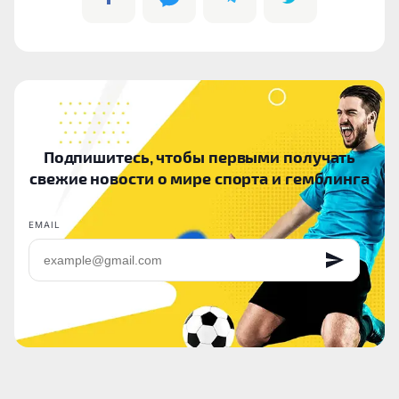
Подпишитесь, чтобы первыми получать
свежие новости о мире спорта и гемблинга
EMAIL