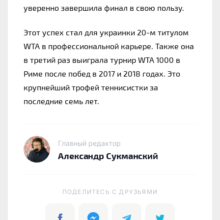
уверенно завершила финал в свою пользу.
Этот успех стал для украинки 20-м титулом
WTA в профессиональной карьере. Также она
в третий раз выиграла турнир WTA 1000 в
Риме после побед в 2017 и 2018 годах. Это
крупнейший трофей теннисистки за
последние семь лет.
Главный редактор
Александр Сукманский
ПОДЕЛИТЕСЬ C ДРУЗЬЯМИ