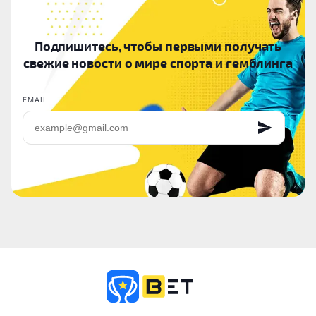
Подпишитесь, чтобы первыми получать
свежие новости о мире спорта и гемблинга
EMAIL