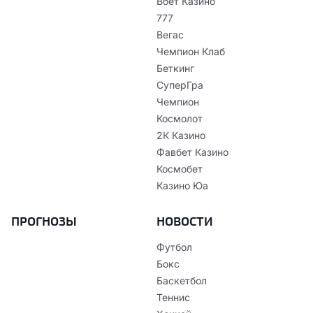
Вбет Казино
777
Вегас
Чемпион Клаб
Беткинг
СуперГра
Чемпион
Космолот
2К Казино
Фавбет Казино
Космобет
Казино Юа
ПРОГНОЗЫ
НОВОСТИ
Футбол
Бокс
Баскетбол
Теннис