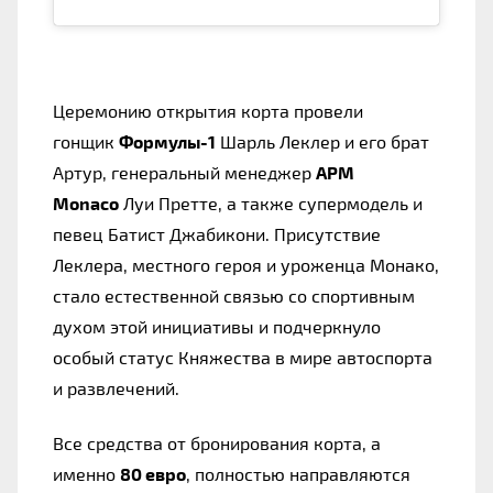
Церемонию открытия корта провели
гонщик
Формулы-1
Шарль Леклер и его брат
Артур, генеральный менеджер
APM
Monaco
Луи Претте, а также супермодель и
певец Батист Джабикони. Присутствие
Леклера, местного героя и уроженца Монако,
стало естественной связью со спортивным
духом этой инициативы и подчеркнуло
особый статус Княжества в мире автоспорта
и развлечений.
Все средства от бронирования корта, а
именно
80 евро
, полностью направляются