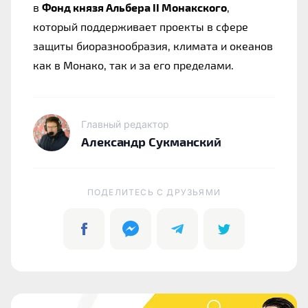
в
Фонд князя Альбера II Монакского
,
который поддерживает проекты в сфере
защиты биоразнообразия, климата и океанов
как в Монако, так и за его пределами.
Главный редактор
Александр Сукманский
ПОДЕЛИТЕСЬ C ДРУЗЬЯМИ