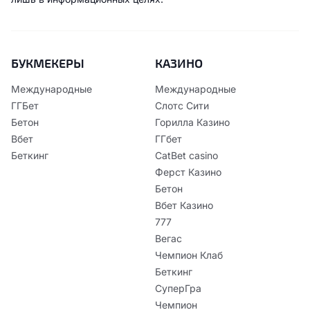
БУКМЕКЕРЫ
КАЗИНО
Международные
Международные
ГГБет
Слотс Сити
Бетон
Горилла Казино
Вбет
ГГбет
Беткинг
CatBet casino
Ферст Казино
Бетон
Вбет Казино
777
Вегас
Чемпион Клаб
Беткинг
СуперГра
Чемпион