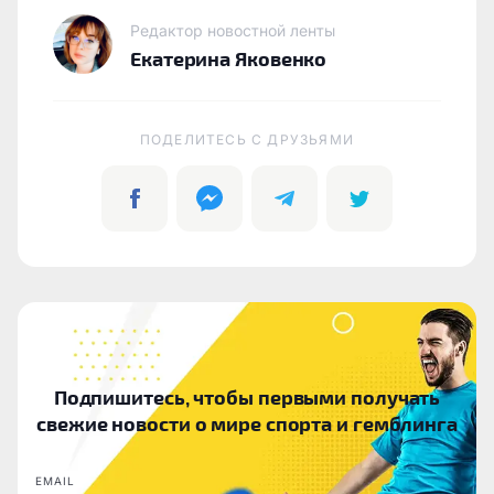
Редактор новостной ленты
Екатерина Яковенко
ПОДЕЛИТЕСЬ C ДРУЗЬЯМИ
Подпишитесь, чтобы первыми получать
свежие новости о мире спорта и гемблинга
EMAIL