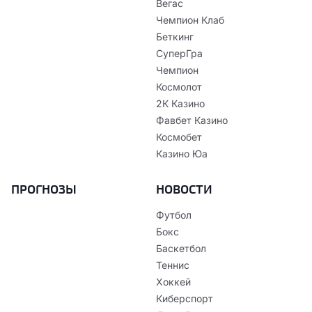
Вегас
Чемпион Клаб
Беткинг
СуперГра
Чемпион
Космолот
2К Казино
Фавбет Казино
Космобет
Казино Юа
ПРОГНОЗЫ
НОВОСТИ
Футбол
Бокс
Баскетбол
Теннис
Хоккей
Киберспорт